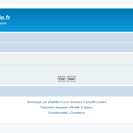
e.fr
lande
Développé par
phpBB
® Forum Software © phpBB Limited
Traduction française officielle
©
Qiaeru
Confidentialité
|
Conditions