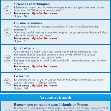
Sciences et techniques
L'islande au coeur des nouvelles énergies et technologies dites alternatives.
Vous avez dit "Développement durable" ?
Modérateurs :
Myriaðe
,
Souricette
Sujets :
56
Cuisine islandaise
Vous avez de bonnes recettes islandaises ? C'est ici qu'il faut venir les
partager !
Vous avez goûté quelque chose d'étrange ou de surprenant en Islande ? Vous
allez enfin savoir ce que c'était !
Modérateurs :
Myriaðe
,
Souricette
Sujets :
41
Quizz et jeux
Qui colle qui ? C'est ici que vous posez vos énigmes islandaises, vos
devinettes dont la réponse se trouve sous le Vatnajökull, vos photos
mystérieuses dont on doit deviner le lieu ...
Les gagnants gagnent ... le droit de prendre la main et de poser une nouvelle
énigme !
Modérateurs :
Myriaðe
,
Souricette
Sujets :
34
Le bistrot
Ici on parle de tout et de rien, et surtout de tout ce qui n'entre pas dans les
autres rubriques ... Détente obligée.
Modérateurs :
Myriaðe
,
Souricette
Sujets :
486
Art et culture islandais
Evènements en rapport avec l'Islande en France
Si vous avez connaissance d'une expo, un concert, un festival, un évènement,