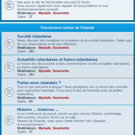
bien pour le site de l'association que pour le forum.
Vous pouvez également nous signaler ici tout problème ou tout
dysfonctionnement constaté.
Modérateurs :
Myriaðe
,
Souricette
Sujets :
37
Discussions autour de l'Islande
Société islandaise
Venez discuter des mutations et évolutions de la société islandaise. Faites part
de vos observations et de vos réflexions.
Modérateurs :
Myriaðe
,
Souricette
Sujets :
281
Actualités islandaises et franco-islandaises
Le forum des discussions et des commentaires sur les actualités islandaises,
ou franco-islandaises.
Modérateurs :
Myriaðe
,
Souricette
Sujets :
361
Parlez-vous islandais ?
Tout ce qui concerne la langue ! Vous partagerez sur ce forum des conseils
pour apprendre l'islandais. C'est aussi le lieu de l'entraide pour de petites
traductions.
Modérateurs :
Myriaðe
,
Souricette
Sujets :
94
Histoire ... histoires ...
Ici on s'intéresse au passé, ancien ou plus récent. Histoire, archéologie,
découvertes, musées, livres sur le sujet ...
Histoire de l'Islande, mais aussi "petite histoire" des Islandais ...
A vos parchemins !
Modérateurs :
Myriaðe
,
Souricette
Sujets :
37