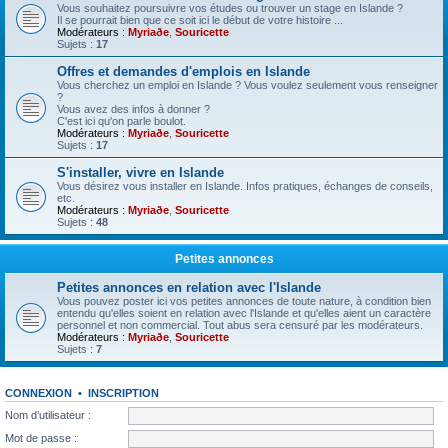
Vous souhaitez poursuivre vos études ou trouver un stage en Islande ?
Il se pourrait bien que ce soit ici le début de votre histoire ...
Modérateurs :
Myriaðe
,
Souricette
Sujets :
17
Offres et demandes d'emplois en Islande
Vous cherchez un emploi en Islande ? Vous voulez seulement vous renseigner
?
Vous avez des infos à donner ?
C'est ici qu'on parle boulot.
Modérateurs :
Myriaðe
,
Souricette
Sujets :
17
S'installer, vivre en Islande
Vous désirez vous installer en Islande. Infos pratiques, échanges de conseils,
etc.
Modérateurs :
Myriaðe
,
Souricette
Sujets :
48
Petites annonces
Petites annonces en relation avec l'Islande
Vous pouvez poster ici vos petites annonces de toute nature, à condition bien
entendu qu'elles soient en relation avec l'Islande et qu'elles aient un caractère
personnel et non commercial. Tout abus sera censuré par les modérateurs.
Modérateurs :
Myriaðe
,
Souricette
Sujets :
7
CONNEXION
•
INSCRIPTION
Nom d’utilisateur :
Mot de passe :