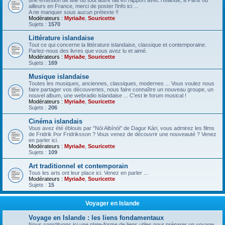
une émission de télé ou tout autre fait en rapport avec l'Islande, à Paris ou
ailleurs en France, merci de poster l'info ici ...
A ne manquer sous aucun prétexte !!
Modérateurs :
Myriaðe
,
Souricette
Sujets :
1570
Littérature islandaise
Tout ce qui concerne la littérature islandaise, classique et contemporaine.
Parlez-nous des livres que vous avez lu et aimé.
Modérateurs :
Myriaðe
,
Souricette
Sujets :
169
Musique islandaise
Toutes les musiques, anciennes, classiques, modernes ... Vous voulez nous
faire partager vos découvertes, nous faire connaître un nouveau groupe, un
nouvel album, une webradio islandaise ... C'est le forum musical !
Modérateurs :
Myriaðe
,
Souricette
Sujets :
206
Cinéma islandais
Vous avez été éblouis par "Nói Albínói" de Dagur Kári, vous admirez les films
de Fridrik Þor Fridriksson ? Vous venez de découvrir une nouveauté ? Venez
en parler ici.
Modérateurs :
Myriaðe
,
Souricette
Sujets :
109
Art traditionnel et contemporain
Tous les arts ont leur place ici. Venez en parler ...
Modérateurs :
Myriaðe
,
Souricette
Sujets :
15
Voyager en Islande
Voyage en Islande : les liens fondamentaux
Nous constituons ici une plate-forme de liens utiles pour préparer un voyage