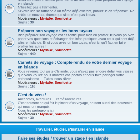
en Islande.
N'hésitez pas à l'alimenter.
Si votre lien se rattache à un thème déjà existant, publiez-le en "réponse". Ne
crééz un nouveau thème que si ce n'est pas le cas.
Modérateurs :
Myriaðe
,
Souricette
Sujets :
30
Préparer son voyage : les bons tuyaux
Bien préparer son voyage est essentiel pour bien en profiter. Ici vous pouvez
poser vos questions et échanger des infos pratiques avec ceux qui sont déjà
allés en Islande. Et si vous avez un bon tuyau, c'est ici qu'il faut en faire
profiter les autres !
Modérateurs :
Myriaðe
,
Souricette
Sujets :
440
Carnets de voyage : Compte-rendu de votre dernier voyage
en Islande
Vous revenez tout juste d'Islande, vous n'avez pas encore défait vos valises
que vous voulez nous montrer vos photos et nous faire partager votre
enthousiasme ... Faites-nous rêver ...
Modérateurs :
Myriaðe
,
Souricette
Sujets :
116
C'est du vécu !
Anecdotes, aventures ... et mésaventures !
C'est souvent ce qui fait le piment d'un voyage, ce sont aussi des souvenirs
qui nous ont marqué.
Nous les partageons ici !
Modérateurs :
Myriaðe
,
Souricette
Sujets :
30
Travailler, étudier, s'installer en Islande
Faire ses études / trouver un stage / en Islande