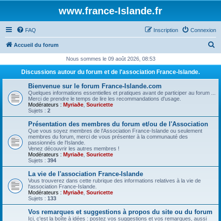
www.france-Islande.fr
FAQ
Inscription
Connexion
R
Accueil du forum
e
Nous sommes le 09 août 2026, 08:53
c
Discussions autour du forum et de l'association France-Islande.
h
Bienvenue sur le forum France-Islande.com
e
Quelques informations essentielles et pratiques avant de participer au forum ...
Merci de prendre le temps de lire les recommandations d'usage.
r
Modérateurs :
Myriaðe
,
Souricette
Sujets :
2
c
Présentation des membres du forum et/ou de l'Association
h
Que vous soyez membres de l'Association France-Islande ou seulement
membres du forum, merci de vous présenter à la communauté des
e
passionnés de l'Islande.
Venez découvrir les autres membres !
r
Modérateurs :
Myriaðe
,
Souricette
Sujets :
394
La vie de l'association France-Islande
Vous trouverez dans cette rubrique des informations relatives à la vie de
l'association France-Islande.
Modérateurs :
Myriaðe
,
Souricette
Sujets :
133
Vos remarques et suggestions à propos du site ou du forum
Ici, c'est la boîte à idées : postez vos suggestions et vos remarques, aussi