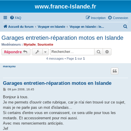
www.france-Islande.fr
FAQ
Inscription
Connexion
R
Accueil du forum
Voyager en Islande
Voyage en Islande : les liens fondamentaux
e
Garages entretien-réparation motos en Islande
c
Modérateurs :
Myriaðe
,
Souricette
h
Rechercher
Recherche 
Répondre
e
4 messages • Page
1
sur
1
r
marayou
c
h
Garages entretien-réparation motos en Islande
e
M
09 juin 2008, 16:45
r
e
s
Bonjour à tous.
s
Je me permets d'ouvrir cette rubrique, car je n'ai rien trouvé sur ce sujet,
a
g
mais je ne parle pas un mot d'islandais...
e
Si certains d'entre vous en connaissent, ce sera utile pour tous les
motards. Et accessoirement pour moi aussi.
Avec mes remerciements anticipés.
Jef