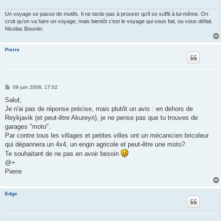
Un voyage se passe de motifs. Il ne tarde pas à prouver qu'il se suffit à lui-même. On
croit qu'on va faire un voyage, mais bientôt c'est le voyage qui vous fait, ou vous défait.
Nicolas Bouvier.
Pierre
M
09 juin 2008, 17:02
e
s
Salut,
s
Je n'ai pas de réponse précise, mais plutôt un avis : en dehors de
a
g
Reykjavik (et peut-être Akureyri), je ne pense pas que tu trouves de
e
garages "moto".
Par contre tous les villages et petites villes ont un mécanicien bricoleur
qui dépannera un 4x4, un engin agricole et peut-être une moto?
Te souhaitant de ne pas en avoir besoin
@+
Pierre
Edge