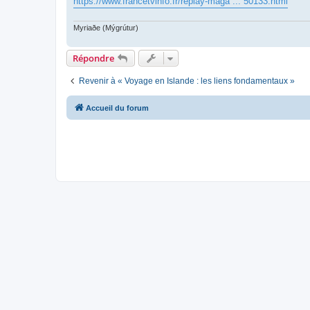
https://www.francetvinfo.fr/replay-maga ... 50133.html
Myriaðe (Mýgrútur)
Répondre
Revenir à « Voyage en Islande : les liens fondamentaux »
Accueil du forum