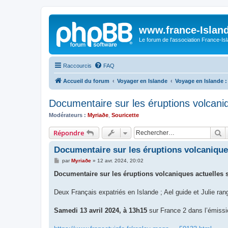
www.france-Island
Le forum de l'association France-Is
Raccourcis
FAQ
Accueil du forum
Voyager en Islande
Voyage en Islande :
Documentaire sur les éruptions volcaniq
Modérateurs :
Myriaðe
,
Souricette
R
Répondre
Documentaire sur les éruptions volcaniques
M
par
Myriaðe
»
12 avr. 2024, 20:02
e
s
Documentaire sur les éruptions volcaniques actuelles 
s
a
g
Deux Français expatriés en Islande ; Ael guide et Julie ran
e
Samedi 13 avril 2024, à 13h15
sur France 2 dans l’émissi