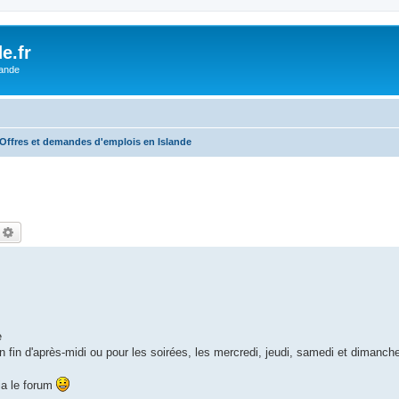
e.fr
lande
Offres et demandes d'emplois en Islande
echercher
Recherche avancée
e
n fin d'après-midi ou pour les soirées, les mercredi, jeudi, samedi et dimanch
ia le forum