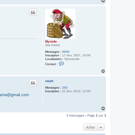
H
a
u
t
Myriaðe
Site Admin
Messages :
4936
Inscription :
17 févr. 2007, 18:09
Localisation :
Normandie
C
Contact :
o
n
H
t
a
a
u
c
steph
t
t
Messages :
263
e
Inscription :
21 févr. 2010, 12:08
r
.barna@gmail.com
M
y
r
i
H
a
a
ð
3 messages • Page
1
sur
1
u
e
t
Aller