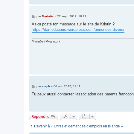
M
par
Myriaðe
»
27 sept. 2017, 18:27
e
s
As-tu posté ton message sur le site de Kristin ?
s
https://dameduparis.wordpress.com/annonces-divers/
a
g
e
Myriaðe (Mýgrútur)
M
par
steph
»
06 oct. 2017, 11:11
e
s
Tu peux aussi contacter l'association des parents francop
s
a
g
e
Répondre
Revenir à « Offres et demandes d'emplois en Islande »