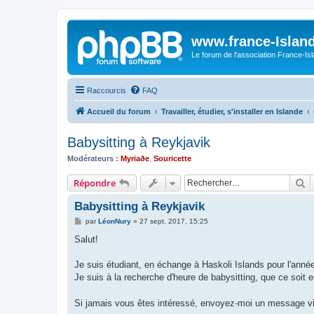
www.france-Island
Le forum de l'association France-Is
Raccourcis
FAQ
Accueil du forum
Travailler, étudier, s'installer en Islande
Babysitting à Reykjavik
Modérateurs :
Myriaðe
,
Souricette
R
Répondre
Babysitting à Reykjavik
M
par
LéonNury
»
27 sept. 2017, 15:25
e
s
Salut!
s
a
g
Je suis étudiant, en échange à Haskoli Islands pour l'anné
e
Je suis à la recherche d'heure de babysitting, que ce soit e
Si jamais vous êtes intéressé, envoyez-moi un message v