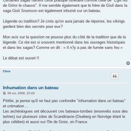
Certaines sagas narrent cette pratique funéraire comme celle de "Egill fils
de Grimr le chauve". Il me semble également que le frère de Gisli dans la
saga Gisli Snursson est également inhumé sur un bateau.
Légende ou tradition? Je crois qu'on aura jamais de réponse, les vikings
gardent bien des secrets pour eux?
Mon avis sur la question ne pousse plus du côté de la tradition que de la
légende. Ce rite est si souvent mentionné dans les ouvrages historiques
et dans les sagas? Comme on dit : « Il n?y a pas de fumée sans feu »
Le débat est ouvert !!
Chris
Inhumation dans un bateau
M
06 oct. 2006, 22:43
e
s
Pititlie, je pense qu'il ne faut pas confondre "inhumation dans un bateau"
s
et crémation ...
a
g
Les archéologues ont découvert ces bateaux-tombes (ensevelis sous des
e
tertres) sur plusieurs sites de Scandinavie (Oseberg en Norvège étant le
plus célèbre) et aussi sur l'île de Groix, en France.