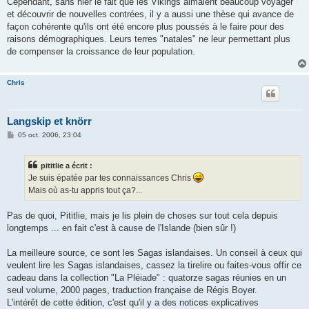
Cependant, sans nier le fait que les Vikings aimaient beaucoup voyager
et découvrir de nouvelles contrées, il y a aussi une thèse qui avance de
façon cohérente qu'ils ont été encore plus poussés à le faire pour des
raisons démographiques. Leurs terres "natales" ne leur permettant plus
de compenser la croissance de leur population.
Chris
Langskip et knörr
M
05 oct. 2006, 23:04
e
s
s
pititlie a écrit :
a
g
Je suis épatée par tes connaissances Chris
e
Mais où as-tu appris tout ça?...
Pas de quoi, Pititlie, mais je lis plein de choses sur tout cela depuis
longtemps ... en fait c'est à cause de l'Islande (bien sûr !)
La meilleure source, ce sont les Sagas islandaises. Un conseil à ceux qui
veulent lire les Sagas islandaises, cassez la tirelire ou faites-vous offir ce
cadeau dans la collection "La Pléiade" : quatorze sagas réunies en un
seul volume, 2000 pages, traduction française de Régis Boyer.
L'intérêt de cette édition, c'est qu'il y a des notices explicatives