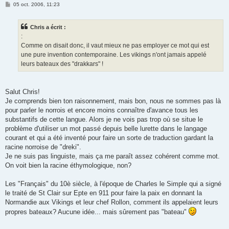
M
05 oct. 2006, 11:23
e
s
s
Chris a écrit :
a
g
:
e
Comme on disait donc, il vaut mieux ne pas employer ce mot qui est
une pure invention contemporaine. Les vikings n'ont jamais appelé
leurs bateaux des "drakkars" !
Salut Chris!
Je comprends bien ton raisonnement, mais bon, nous ne sommes pas là
pour parler le norrois et encore moins connaître d'avance tous les
substantifs de cette langue. Alors je ne vois pas trop où se situe le
problème d'utiliser un mot passé depuis belle lurette dans le langage
courant et qui a été inventé pour faire un sorte de traduction gardant la
racine norroise de "dreki".
Je ne suis pas linguiste, mais ça me paraît assez cohérent comme mot.
On voit bien la racine éthymologique, non?
Les "Français" du 10è siècle, à l'époque de Charles le Simple qui a signé
le traité de St Clair sur Epte en 911 pour faire la paix en donnant la
Normandie aux Vikings et leur chef Rollon, comment ils appelaient leurs
propres bateaux? Aucune idée... mais sûrement pas "bateau"