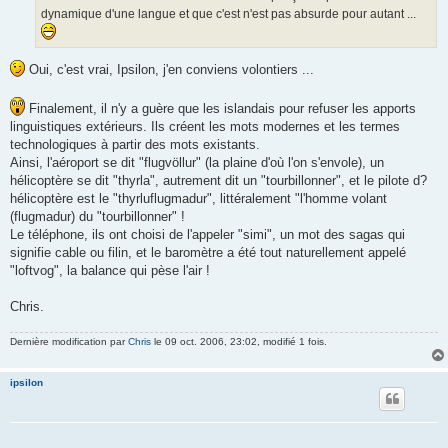
dynamique d'une langue et que c'est n'est pas absurde pour autant ...
Oui, c'est vrai, Ipsilon, j'en conviens volontiers ...
Finalement, il n'y a guère que les islandais pour refuser les apports
linguistiques extérieurs. Ils créent les mots modernes et les termes
technologiques à partir des mots existants.
Ainsi, l'aéroport se dit "flugvöllur" (la plaine d'où l'on s'envole), un
hélicoptère se dit "thyrla", autrement dit un "tourbillonner", et le pilote d?
hélicoptère est le "thyrluflugmadur", littéralement "l'homme volant
(flugmadur) du "tourbillonner" !
Le téléphone, ils ont choisi de l'appeler "simi", un mot des sagas qui
signifie cable ou filin, et le baromètre a été tout naturellement appelé
"loftvog", la balance qui pèse l'air !
Chris.
Dernière modification par
Chris
le 09 oct. 2006, 23:02, modifié 1 fois.
ipsilon