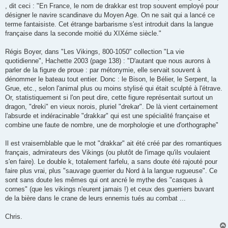
, dit ceci : "En France, le nom de drakkar est trop souvent employé pour
désigner le navire scandinave du Moyen Age. On ne sait qui a lancé ce
terme fantaisiste. Cet étrange barbarisme s'est introduit dans la langue
française dans la seconde moitié du XIXéme siècle."
Régis Boyer, dans "Les Vikings, 800-1050" collection "La vie
quotidienne", Hachette 2003 (page 138) : "D'autant que nous aurons à
parler de la figure de proue : par métonymie, elle servait souvent à
dénommer le bateau tout entier. Donc : le Bison, le Bélier, le Serpent, la
Grue, etc., selon l'animal plus ou moins stylisé qui était sculpté à l'étrave.
Or, statistiquement si l'on peut dire, cette figure représentait surtout un
dragon, "dreki" en vieux norois, pluriel "drekar". De là vient certainement
l'absurde et indéracinable "drakkar" qui est une spécialité française et
combine une faute de nombre, une de morphologie et une d'orthographe"
Il est vraisemblable que le mot "drakkar" ait été créé par des romantiques
français, admirateurs des Vikings (ou plutôt de l'image qu'ils voulaient
s'en faire). Le double k, totalement farfelu, a sans doute été rajouté pour
faire plus vrai, plus "sauvage guerrier du Nord à la langue rugueuse". Ce
sont sans doute les mêmes qui ont ancré le mythe des "casques à
cornes" (que les vikings n'eurent jamais !) et ceux des guerriers buvant
de la bière dans le crane de leurs ennemis tués au combat ...
Chris.