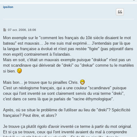
ipsilon
M
07 oct. 2006, 16:06
e
s
Mon exemple sur le "comment les français du 10è siècle disaient le mot
s
bateau" est mauvais... Je me suis mal exprimé... J'entendais par là que
a
g
la langue française a évolué et n'est pas restée "figée" (pas péjoratif dans
e
mon esprit) contrairement à l'islandais.
Mais en soit, c'était un mauvais exemple puisque "drakkar" n'est pas un
mot scandinave qui dériverait de "dreki" ou "drekar" comme tu le martèles
si bien.
Mais bon... je trouve que tu pinailles Chris.
C'est un néologisme français, qui a une couleur "scandinave" puisque
ceux qui l'ont inventé se sont clairement servis du vrai terme "dreki",
c'est dans ce sens là que je parlais de "racine éthymologique".
Après, où se situe le problème de l'utiliser au lieu de "dreki"? Spécificité
française? Peut être, et alors?
Je trouve ça plutôt rigolo d'avoir inventé ce terme à partir du mot original.
Et si ça se trouve, ceux qui l'ont inventé avaient du mal à comprendre