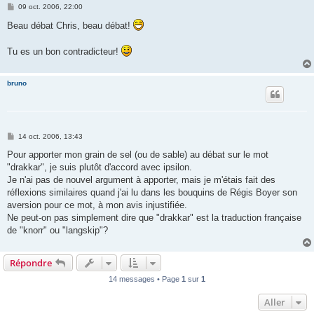
M
09 oct. 2006, 22:00
e
s
Beau débat Chris, beau débat!
s
a
g
Tu es un bon contradicteur!
e
bruno
M
14 oct. 2006, 13:43
e
s
Pour apporter mon grain de sel (ou de sable) au débat sur le mot
s
"drakkar", je suis plutôt d'accord avec ipsilon.
a
g
Je n'ai pas de nouvel argument à apporter, mais je m'étais fait des
e
réflexions similaires quand j'ai lu dans les bouquins de Régis Boyer son
aversion pour ce mot, à mon avis injustifiée.
Ne peut-on pas simplement dire que "drakkar" est la traduction française
de "knorr" ou "langskip"?
Répondre
14 messages • Page
1
sur
1
Aller