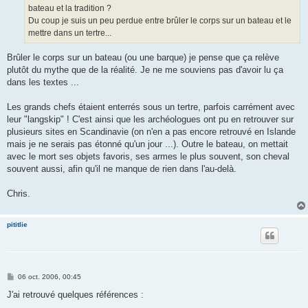
bateau et la tradition ?
Du coup je suis un peu perdue entre brûler le corps sur un bateau et le
mettre dans un tertre...
Brûler le corps sur un bateau (ou une barque) je pense que ça relève
plutôt du mythe que de la réalité. Je ne me souviens pas d'avoir lu ça
dans les textes ...
Les grands chefs étaient enterrés sous un tertre, parfois carrément avec
leur "langskip" ! C'est ainsi que les archéologues ont pu en retrouver sur
plusieurs sites en Scandinavie (on n'en a pas encore retrouvé en Islande
mais je ne serais pas étonné qu'un jour ...). Outre le bateau, on mettait
avec le mort ses objets favoris, ses armes le plus souvent, son cheval
souvent aussi, afin qu'il ne manque de rien dans l'au-delà.
Chris.
pititlie
M
06 oct. 2006, 00:45
e
s
J'ai retrouvé quelques références :
s