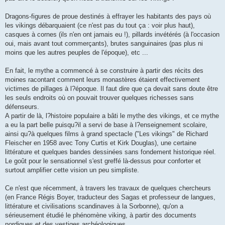
Dragons-figures de proue destinés à effrayer les habitants des pays où
les vikings débarquaient (ce n'est pas du tout ça : voir plus haut),
casques à cornes (ils n'en ont jamais eu !), pillards invétérés (à l'occasion
oui, mais avant tout commerçants), brutes sanguinaires (pas plus ni
moins que les autres peuples de l'époque), etc ...
En fait, le mythe a commencé à se construire à partir des récits des
moines racontant comment leurs monastères étaient effectivement
victimes de pillages à l?époque. Il faut dire que ça devait sans doute être
les seuls endroits où on pouvait trouver quelques richesses sans
défenseurs.
A partir de là, l?histoire populaire a bâti le mythe des vikings, et ce mythe
a eu la part belle puisqu?il a servi de base à l?enseignement scolaire,
ainsi qu?à quelques films à grand spectacle ("Les vikings" de Richard
Fleischer en 1958 avec Tony Curtis et Kirk Douglas), une certaine
littérature et quelques bandes dessinées sans fondement historique réel.
Le goût pour le sensationnel s'est greffé là-dessus pour conforter et
surtout amplifier cette vision un peu simpliste.
Ce n'est que récemment, à travers les travaux de quelques chercheurs
(en France Régis Boyer, traducteur des Sagas et professeur de langues,
littérature et civilisations scandinaves à la Sorbonne), qu'on a
sérieusement étudié le phénomène viking, à partir des documents
nordiques et des vestiges archéologiques.