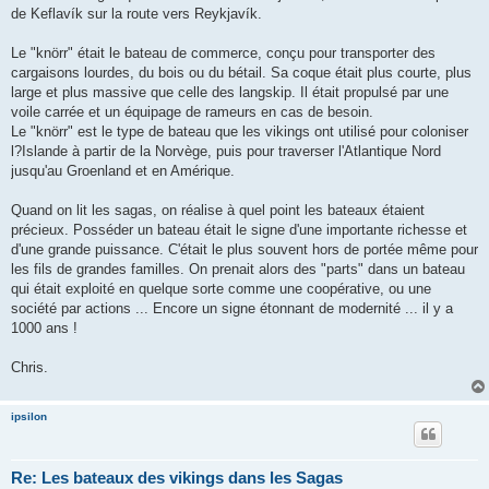
de Keflavík sur la route vers Reykjavík.
Le "knörr" était le bateau de commerce, conçu pour transporter des
cargaisons lourdes, du bois ou du bétail. Sa coque était plus courte, plus
large et plus massive que celle des langskip. Il était propulsé par une
voile carrée et un équipage de rameurs en cas de besoin.
Le "knörr" est le type de bateau que les vikings ont utilisé pour coloniser
l?Islande à partir de la Norvège, puis pour traverser l'Atlantique Nord
jusqu'au Groenland et en Amérique.
Quand on lit les sagas, on réalise à quel point les bateaux étaient
précieux. Posséder un bateau était le signe d'une importante richesse et
d'une grande puissance. C'était le plus souvent hors de portée même pour
les fils de grandes familles. On prenait alors des "parts" dans un bateau
qui était exploité en quelque sorte comme une coopérative, ou une
société par actions ... Encore un signe étonnant de modernité ... il y a
1000 ans !
Chris.
ipsilon
Re: Les bateaux des vikings dans les Sagas