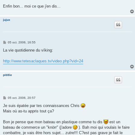
Enfin bon... moi ce que j'en dis...
jujux
M
05 oct. 2006, 16:55
e
s
La vie quotidienne du víking:
s
a
g
http://www.tetesaclaques.tv/video.php?vid=24
e
pititlie
M
05 oct. 2006, 20:57
e
s
Je suis épatée par tes connaissances Chris
s
Mais où as-tu appris tout ça?
a
g
e
Bon je pense que mon bateau en plastique comme tu dis
est un
bateau de commerce un "knörr" (j'adore
). Bah moi qui voulais le faire
combattre, je vais être hors sujet... zutre!!! C?est pas grave je fait le