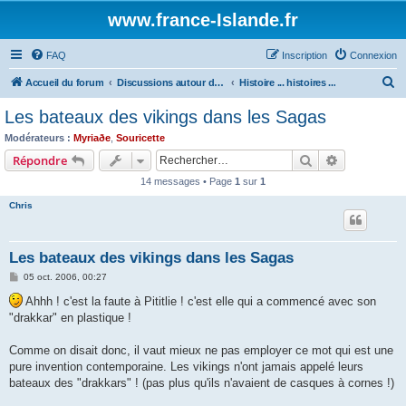
www.france-Islande.fr
FAQ
Inscription
Connexion
R
Accueil du forum
Discussions autour de l'Islande
Histoire ... histoires ...
e
Les bateaux des vikings dans les Sagas
c
Modérateurs :
Myriaðe
,
Souricette
h
Rechercher
Recherche 
Répondre
e
14 messages • Page
1
sur
1
r
Chris
c
h
Les bateaux des vikings dans les Sagas
e
M
05 oct. 2006, 00:27
r
e
s
Ahhh ! c'est la faute à Pititlie ! c'est elle qui a commencé avec son
s
"drakkar" en plastique !
a
g
e
Comme on disait donc, il vaut mieux ne pas employer ce mot qui est une
pure invention contemporaine. Les vikings n'ont jamais appelé leurs
bateaux des "drakkars" ! (pas plus qu'ils n'avaient de casques à cornes !)