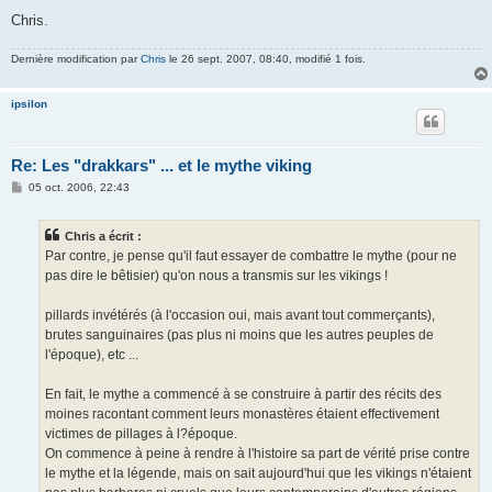
Chris.
Dernière modification par
Chris
le 26 sept. 2007, 08:40, modifié 1 fois.
ipsilon
Re: Les "drakkars" ... et le mythe viking
M
05 oct. 2006, 22:43
e
s
s
Chris a écrit :
a
g
Par contre, je pense qu'il faut essayer de combattre le mythe (pour ne
e
pas dire le bêtisier) qu'on nous a transmis sur les vikings !
pillards invétérés (à l'occasion oui, mais avant tout commerçants),
brutes sanguinaires (pas plus ni moins que les autres peuples de
l'époque), etc ...
En fait, le mythe a commencé à se construire à partir des récits des
moines racontant comment leurs monastères étaient effectivement
victimes de pillages à l?époque.
On commence à peine à rendre à l'histoire sa part de vérité prise contre
le mythe et la légende, mais on sait aujourd'hui que les vikings n'étaient