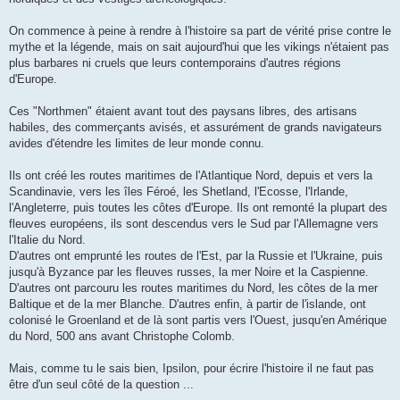
On commence à peine à rendre à l'histoire sa part de vérité prise contre le
mythe et la légende, mais on sait aujourd'hui que les vikings n'étaient pas
plus barbares ni cruels que leurs contemporains d'autres régions
d'Europe.
Ces "Northmen" étaient avant tout des paysans libres, des artisans
habiles, des commerçants avisés, et assurément de grands navigateurs
avides d'étendre les limites de leur monde connu.
Ils ont créé les routes maritimes de l'Atlantique Nord, depuis et vers la
Scandinavie, vers les îles Féroé, les Shetland, l'Ecosse, l'Irlande,
l'Angleterre, puis toutes les côtes d'Europe. Ils ont remonté la plupart des
fleuves européens, ils sont descendus vers le Sud par l'Allemagne vers
l'Italie du Nord.
D'autres ont emprunté les routes de l'Est, par la Russie et l'Ukraine, puis
jusqu'à Byzance par les fleuves russes, la mer Noire et la Caspienne.
D'autres ont parcouru les routes maritimes du Nord, les côtes de la mer
Baltique et de la mer Blanche. D'autres enfin, à partir de l'islande, ont
colonisé le Groenland et de là sont partis vers l'Ouest, jusqu'en Amérique
du Nord, 500 ans avant Christophe Colomb.
Mais, comme tu le sais bien, Ipsilon, pour écrire l'histoire il ne faut pas
être d'un seul côté de la question ...