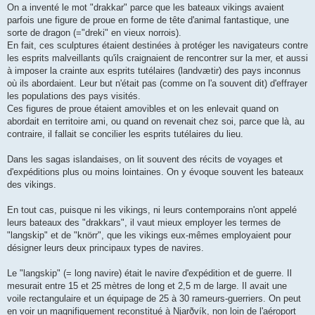
On a inventé le mot "drakkar" parce que les bateaux vikings avaient
parfois une figure de proue en forme de tête d'animal fantastique, une
sorte de dragon (="dreki" en vieux norrois).
En fait, ces sculptures étaient destinées à protéger les navigateurs contre
les esprits malveillants qu'ils craignaient de rencontrer sur la mer, et aussi
à imposer la crainte aux esprits tutélaires (landvætir) des pays inconnus
où ils abordaient. Leur but n'était pas (comme on l'a souvent dit) d'effrayer
les populations des pays visités.
Ces figures de proue étaient amovibles et on les enlevait quand on
abordait en territoire ami, ou quand on revenait chez soi, parce que là, au
contraire, il fallait se concilier les esprits tutélaires du lieu.
Dans les sagas islandaises, on lit souvent des récits de voyages et
d'expéditions plus ou moins lointaines. On y évoque souvent les bateaux
des vikings.
En tout cas, puisque ni les vikings, ni leurs contemporains n'ont appelé
leurs bateaux des "drakkars", il vaut mieux employer les termes de
"langskip" et de "knörr", que les vikings eux-mêmes employaient pour
désigner leurs deux principaux types de navires.
Le "langskip" (= long navire) était le navire d'expédition et de guerre. Il
mesurait entre 15 et 25 mètres de long et 2,5 m de large. Il avait une
voile rectangulaire et un équipage de 25 à 30 rameurs-guerriers. On peut
en voir un magnifiquement reconstitué à Njarðvík, non loin de l'aéroport