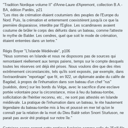
a
g
"Tradition Nordique volume II" d'Anne-Laure d'Apremont, collection B.A.-
e
BA, édition Pardès, p21
"Les rites de crémation étaient coutumiers des peuples de l'Europe du
Nord. Puis, la crémation et enterrement coexistèrent jusqu'à ce que la
première disparaisse, interdite par l'Eglise. Les scandinaves avaient
coutume de brûler le corps des défunts dans un bateau, comme l'atteste
le mythe de Balder. Les cendres, quel que soit le mode de crémation,
étaient enterrées dans un tertre."
Régis Boyer "L'Islande Médiévale", p106
"Nous sommes en Islande et nous ne disposons pas de sources qui
remontaient réellement aux temps païens, temps sur le compte desquels
toutes les réserves ont déjà été prises. Nous voulons dire que des rites
extrêmement circonstanciés, tels qu'ils sont exposés, par exemple, dans
l'extraordinaire "reportage" que fit, en 922, un diplomate arabe du calife de
Bagdad, à propos de l'inhumation dans son bateau d'un chef "rus"
(suédois, donc) sur les bords du Volga, avec le sacrifice d'une esclave
portée volontaire pour la circonstance, mise à feu du bateau-tombe,
sollicitation de l'héritier reconnu, etc., ne sont pas attestés en Islande
médiévale. La pratique de l'inhumation dans un bateau, le rite hautement
légendaire du bateau-tombe mis à feu et poussé en mer tel qu'on le
connaît par la relation de la mort du Dieu Baldr selon Snorri Sturluson, ne
parait pas avoir été pratiqué sur notre île."