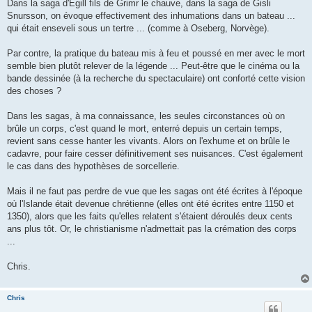
Dans la saga d'Egill fils de Grimr le chauve, dans la saga de Gisli
Snursson, on évoque effectivement des inhumations dans un bateau ...
qui était enseveli sous un tertre ... (comme à Oseberg, Norvège).
Par contre, la pratique du bateau mis à feu et poussé en mer avec le mort
semble bien plutôt relever de la légende ... Peut-être que le cinéma ou la
bande dessinée (à la recherche du spectaculaire) ont conforté cette vision
des choses ?
Dans les sagas, à ma connaissance, les seules circonstances où on
brûle un corps, c'est quand le mort, enterré depuis un certain temps,
revient sans cesse hanter les vivants. Alors on l'exhume et on brûle le
cadavre, pour faire cesser définitivement ses nuisances. C'est également
le cas dans des hypothèses de sorcellerie.
Mais il ne faut pas perdre de vue que les sagas ont été écrites à l'époque
où l'Islande était devenue chrétienne (elles ont été écrites entre 1150 et
1350), alors que les faits qu'elles relatent s'étaient déroulés deux cents
ans plus tôt. Or, le christianisme n'admettait pas la crémation des corps
...
Chris.
Chris