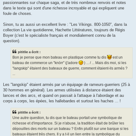
passionnantes sur chaque saga, et de très nombreux renvois et notes
dans le texte qui sont d'une richesse incroyable et qui expliquent une
foule de choses.
Sinon, tu as aussi un excellent livre : "Les Vikings. 800-1050", dans la
collection La vie quotidienne, Hachette Littératures, toujours de Régis
Boyer (c'est le spécialiste français et mondialement connu de la
question).
pititlie a écrit :
Bon je pense que mon bateau en plastique comme tu dis
est un
bateau de commerce un "knörr" (j'adore
) ... / ... Mais dis moi, si les
"langskip" étaient des bateaux de guerre, comment étaient-ils armés ?
...
Les "langskip" étaient armés par un équipage de rameurs-guerriers (25 à
30 hommes en général). Les armes utilisées à distance étaient des
lances et des arcs, et quand on passait à l'attaque à l'abordage et au
corps à corps, les épées, les hallebardes et surtout les haches ... !
pititlie a écrit :
Une autre question, tu dis que le bateau portait une symbolique de
richesse et d'importance. Si je n'abuse, la tradition était de brûler les
dépouilles des morts sur un bateau ? Enfin plutôt sur une barque si les
bateaux étaient très chers. Il y a t-il un lien entre la symbolique du