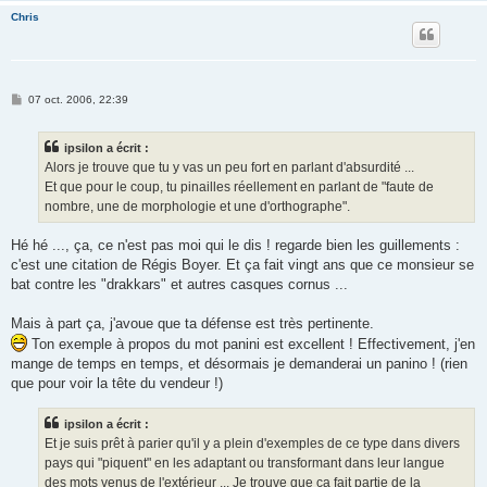
Chris
M
07 oct. 2006, 22:39
e
s
s
ipsilon a écrit :
a
g
Alors je trouve que tu y vas un peu fort en parlant d'absurdité ...
e
Et que pour le coup, tu pinailles réellement en parlant de "faute de
nombre, une de morphologie et une d'orthographe".
Hé hé ..., ça, ce n'est pas moi qui le dis ! regarde bien les guillements :
c'est une citation de Régis Boyer. Et ça fait vingt ans que ce monsieur se
bat contre les "drakkars" et autres casques cornus ...
Mais à part ça, j'avoue que ta défense est très pertinente.
Ton exemple à propos du mot panini est excellent ! Effectivement, j'en
mange de temps en temps, et désormais je demanderai un panino ! (rien
que pour voir la tête du vendeur !)
ipsilon a écrit :
Et je suis prêt à parier qu'il y a plein d'exemples de ce type dans divers
pays qui "piquent" en les adaptant ou transformant dans leur langue
des mots venus de l'extérieur ... Je trouve que ça fait partie de la