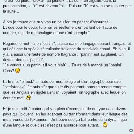
"dreki" ou plutôt "drekar" au pluriel?... Et de fil en aiguille, dans la
prononciation, le "e" est devenu "a"... Puis un "k" est venu se rajouter par
la suite...
Alors je trouve que tu y vas un peu fort en parlant d'absurdité...
Et que pour le coup, tu pinailles réellement en parlant de "faute de
nombre, une de morphologie et une d'orthographe".
Regarde le mot italien "panini", passé dans le langage courant français, et
qui désigne la spécialité culinaire italienne du sandwich chaud. Eh bien, il
y a là aussi une faute de nombre flagrante : "panini" est au pluriel. On
devrait dire un "panino".
"Je voudrais un panini s'il vous plaît"... Tu as déjà mangé un "panini"
Chris?
Et le mot "bifteck"... faute de morphologie et d'orthographe pour dire
"beefsteack". Je suis sûr que tu le dis pourtant, sans te rendre compte
que les Anglais en rigoleraient s'il voyaient l'orthographe avec lequel on
écrit ce mot.
Et je suis prêt à parier qu'il y a plein d'exemples de ce type dans divers
pays qui "piquent" en les adaptant ou transformant dans leur langue des
mots venus de l'extérieur... Je trouve que ça fait partie de la dynamique
d'une langue et que c'est n'est pas absurde pour autant...