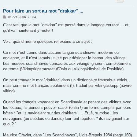
Pour faire un sort au mot "drakkar" ...
M
06 oct. 2006, 23:34
e
s
C'est vrai que le mot "drakkar" est passé dans le langage courant ... et
s
qu'il va maintenant y rester !
a
g
e
Voici quand même quelques réflexions à ce sujet :
Ce mot n'est connu dans aucune langue scandinave, moderne ou
ancienne, et il n'est jamais utilisé pour désigner le bateau des vikings.
Les musées scandinaves consacrés aux vikings ignorent complètement
ce terme (Vikingskipsmuseet d'Oslo ou Vikingskibshall de Roskilde).
On peut trouver le mot "drakkar" dans un dictionnaire français-suédois,
mais comme mot français seulement (!), traduit par vikingaskepp (navire
viking).
Quand les français voyagent en Scandinavie et parlent des vikings avec
les locaux, ils pensent pouvoir caser (enfin !) un terme compris par leurs
hôtes : "et ils navigaient sur des drakkars" ... Et là, surprise : les
norvégiens (ou suédois ou danois) leur font répèter : " ils navigaient sur
quoi ? "
Maurice Gravier, dans "Les Scandinaves", Lidis-Brepols 1984 (page 160)