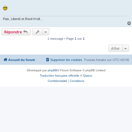
Paix, Liberté et Rock'n'roll...
Répondre
1 message • Page
1
sur
1
Aller
Accueil du forum
Supprimer les cookies
Fuseau horaire sur
UTC+02:00
Développé par
phpBB
® Forum Software © phpBB Limited
Traduction française officielle
©
Qiaeru
Confidentialité
|
Conditions