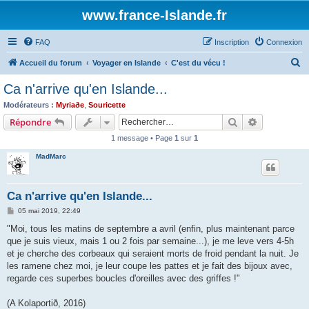
www.france-Islande.fr
FAQ
Inscription
Connexion
R
Accueil du forum
Voyager en Islande
C'est du vécu !
e
Ca n'arrive qu'en Islande...
c
Modérateurs :
Myriaðe
,
Souricette
h
Rechercher
Recherche 
Répondre
e
1 message • Page
1
sur
1
r
MadMarc
c
h
Ca n'arrive qu'en Islande...
e
M
05 mai 2019, 22:49
r
e
s
"Moi, tous les matins de septembre a avril (enfin, plus maintenant parce
s
que je suis vieux, mais 1 ou 2 fois par semaine...), je me leve vers 4-5h
a
g
et je cherche des corbeaux qui seraient morts de froid pendant la nuit. Je
e
les ramene chez moi, je leur coupe les pattes et je fait des bijoux avec,
regarde ces superbes boucles d'oreilles avec des griffes !"
(A Kolaportið, 2016)