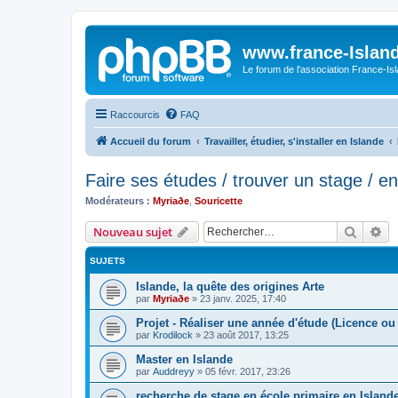
www.france-Island
Le forum de l'association France-Is
Raccourcis
FAQ
Accueil du forum
Travailler, étudier, s'installer en Islande
Faire ses études / trouver un stage / en
Modérateurs :
Myriaðe
,
Souricette
Recher
Re
Nouveau sujet
SUJETS
Islande, la quête des origines Arte
par
Myriaðe
»
23 janv. 2025, 17:40
Projet - Réaliser une année d'étude (Licence ou
par
Krodilock
»
23 août 2017, 13:25
Master en Islande
par
Auddreyy
»
05 févr. 2017, 23:26
recherche de stage en école primaire en Island