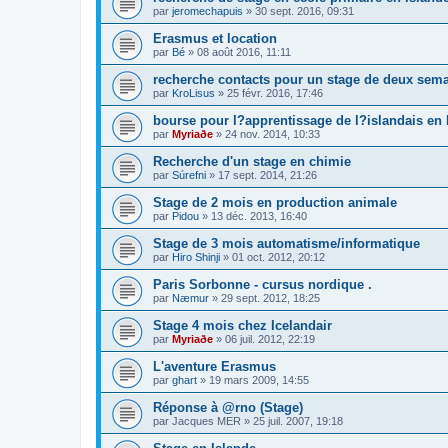
par
jeromechapuis
»
30 sept. 2016, 09:31
Erasmus et location
par
Bé
»
08 août 2016, 11:11
recherche contacts pour un stage de deux sem
par
KroLisus
»
25 févr. 2016, 17:46
bourse pour l?apprentissage de l?islandais en 
par
Myriaðe
»
24 nov. 2014, 10:33
Recherche d'un stage en chimie
par
Súrefni
»
17 sept. 2014, 21:26
Stage de 2 mois en production animale
par
Pidou
»
13 déc. 2013, 16:40
Stage de 3 mois automatisme/informatique
par
Hiro Shinji
»
01 oct. 2012, 20:12
Paris Sorbonne - cursus nordique .
par
Næmur
»
29 sept. 2012, 18:25
Stage 4 mois chez Icelandair
par
Myriaðe
»
06 juil. 2012, 22:19
L'aventure Erasmus
par
ghart
»
19 mars 2009, 14:55
Réponse à @rno (Stage)
par
Jacques MER
»
25 juil. 2007, 19:18