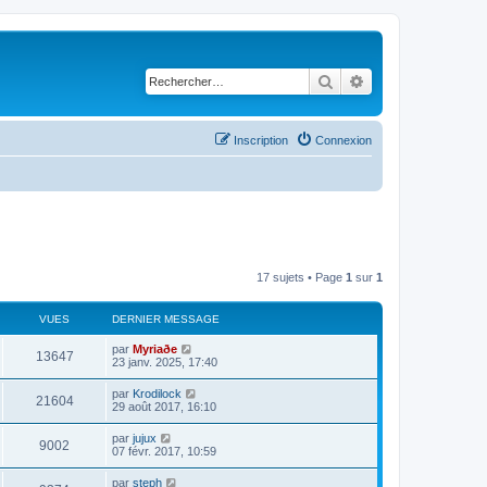
Rechercher
Recherche avancé
Inscription
Connexion
17 sujets • Page
1
sur
1
VUES
DERNIER MESSAGE
par
Myriaðe
13647
23 janv. 2025, 17:40
par
Krodilock
21604
29 août 2017, 16:10
par
jujux
9002
07 févr. 2017, 10:59
par
steph