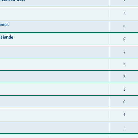
2
7
aines
0
Islande
0
1
3
2
2
0
4
1