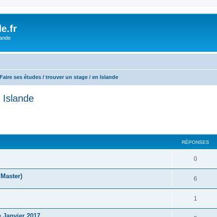
e.fr
lande
Faire ses études / trouver un stage / en Islande
 Islande
cher
cherche avancée
RÉPONSES
0
 Master)
6
1
e Janvier 2017