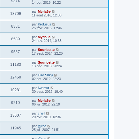
9374
14 oct. 2016, 10:22
par
Myriaðe
13709
11 août 2016, 12:30
par
KroLisus
8381
25 févr. 2016, 17:46
par
Myriaðe
8589
24 nov. 2014, 10:33
par
Souricette
9587
17 sept. 2014, 22:20
par
Souricette
11183
13 déc. 2013, 20:24
par
Hiro Shinji
12460
02 oct. 2012, 22:23
par
Næmur
10281
30 sept. 2012, 19:40
par
Myriaðe
9210
06 juil. 2012, 22:19
par
cristl
13607
20 avr. 2010, 18:36
par
@rno
11945
25 juil. 2007, 21:51
par
@rno