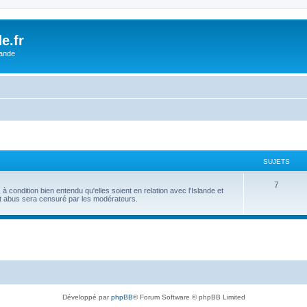
e.fr
lande
SUJETS
7
 condition bien entendu qu'elles soient en relation avec l'Islande et
ut abus sera censuré par les modérateurs.
Développé par
phpBB
® Forum Software © phpBB Limited