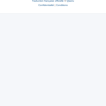
Traduction française officielle
©
Qiaeru
Confidentialité
|
Conditions