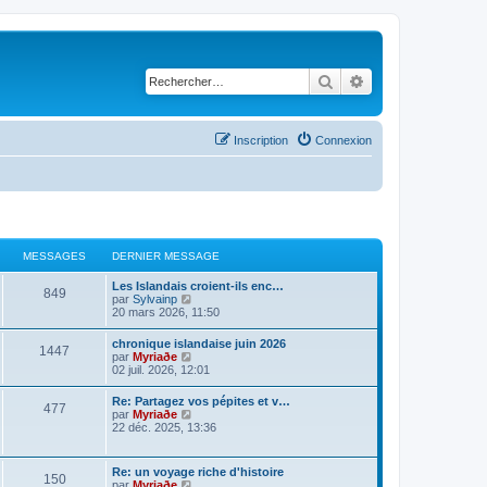
Rechercher
Recherche avancé
Inscription
Connexion
MESSAGES
DERNIER MESSAGE
Les Islandais croient-ils enc…
849
C
par
Sylvainp
o
20 mars 2026, 11:50
n
s
chronique islandaise juin 2026
1447
u
C
par
Myriaðe
l
o
02 juil. 2026, 12:01
t
n
e
s
Re: Partagez vos pépites et v…
r
477
u
C
par
Myriaðe
l
l
o
22 déc. 2025, 13:36
e
t
n
d
e
s
e
r
u
r
Re: un voyage riche d'histoire
l
150
l
n
C
par
Myriaðe
e