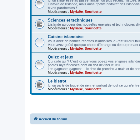
Ici on s'intéresse au passé, ancien ou plus récent. Histoire, a
Histoire de l'Islande, mais aussi "petite histoire" des Islandais 
A vos parchemins !
Modérateurs :
Myriaðe
,
Souricette
Sciences et techniques
L'islande au coeur des nouvelles énergies et technologies di
Modérateurs :
Myriaðe
,
Souricette
Cuisine islandaise
Vous avez de bonnes recettes islandaises ? C'est ici qu'il faut
Vous avez goûté quelque chose d'étrange ou de surprenant en 
Modérateurs :
Myriaðe
,
Souricette
Quizz et jeux
Qui colle qui ? C'est ici que vous posez vos énigmes islandai
photos mystérieuses dont on doit deviner le lieu ...
Les gagnants gagnent ... le droit de prendre la main et de po
Modérateurs :
Myriaðe
,
Souricette
Le bistrot
Ici on parle de tout et de rien, et surtout de tout ce qui n'ent
Modérateurs :
Myriaðe
,
Souricette
Accueil du forum