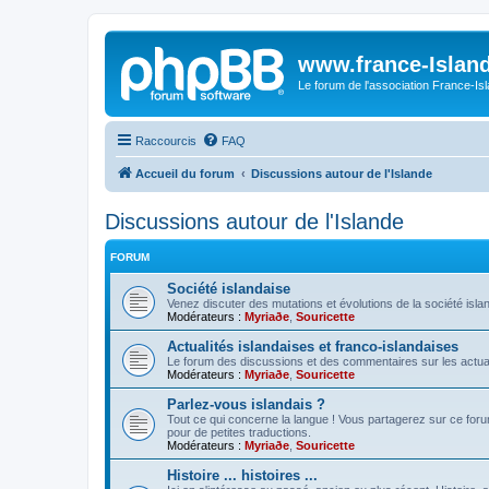
www.france-Island
Le forum de l'association France-Is
Raccourcis
FAQ
Accueil du forum
Discussions autour de l'Islande
Discussions autour de l'Islande
FORUM
Société islandaise
Venez discuter des mutations et évolutions de la société isla
Modérateurs :
Myriaðe
,
Souricette
Actualités islandaises et franco-islandaises
Le forum des discussions et des commentaires sur les actuali
Modérateurs :
Myriaðe
,
Souricette
Parlez-vous islandais ?
Tout ce qui concerne la langue ! Vous partagerez sur ce forum 
pour de petites traductions.
Modérateurs :
Myriaðe
,
Souricette
Histoire ... histoires ...