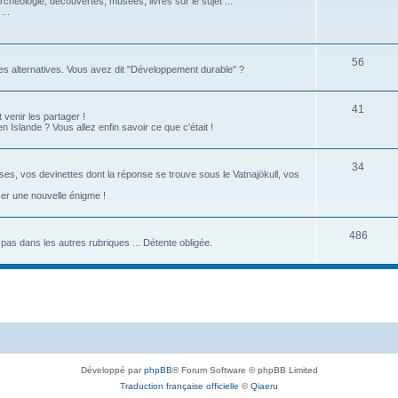
rchéologie, découvertes, musées, livres sur le sujet ...
...
56
tes alternatives. Vous avez dit "Développement durable" ?
41
 venir les partager !
Islande ? Vous allez enfin savoir ce que c'était !
34
ses, vos devinettes dont la réponse se trouve sous le Vatnajökull, vos
ser une nouvelle énigme !
486
re pas dans les autres rubriques ... Détente obligée.
Développé par
phpBB
® Forum Software © phpBB Limited
Traduction française officielle
©
Qiaeru