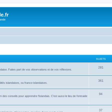
e.fr
lande
SUJETS
281
ndaise. Faites part de vos observations et de vos réflexions.
361
tés islandaises, ou franco-islandaises.
94
des conseils pour apprendre l'islandais. C'est aussi le lieu de l'entraide
37