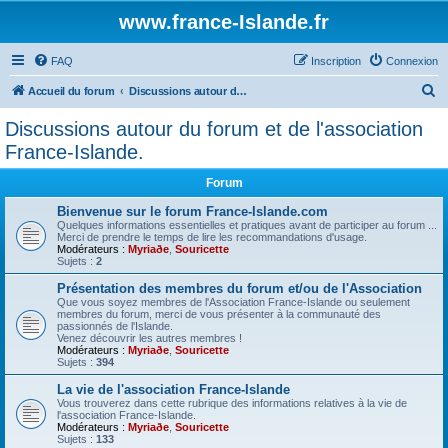
www.france-Islande.fr
FAQ
Inscription
Connexion
R
Accueil du forum
Discussions autour du forum et de l'association France-Islande.
e
Discussions autour du forum et de l'association
c
France-Islande.
h
Forum
e
Bienvenue sur le forum France-Islande.com
r
Quelques informations essentielles et pratiques avant de participer au forum ...
c
Merci de prendre le temps de lire les recommandations d'usage.
Modérateurs :
Myriaðe
,
Souricette
h
Sujets :
2
e
Présentation des membres du forum et/ou de l'Association
Que vous soyez membres de l'Association France-Islande ou seulement
r
membres du forum, merci de vous présenter à la communauté des
passionnés de l'Islande.
Venez découvrir les autres membres !
Modérateurs :
Myriaðe
,
Souricette
Sujets :
394
La vie de l'association France-Islande
Vous trouverez dans cette rubrique des informations relatives à la vie de
l'association France-Islande.
Modérateurs :
Myriaðe
,
Souricette
Sujets :
133