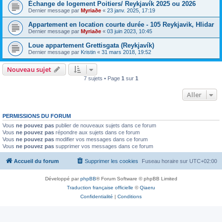
Échange de logement Poitiers/ Reykjavík 2025 ou 2026
Dernier message par
Myriaðe
«
23 janv. 2025, 17:19
Appartement en location courte durée - 105 Reykjavik, Hlidar
Dernier message par
Myriaðe
«
03 juin 2023, 10:45
Loue appartement Grettisgata (Reykjavík)
Dernier message par
Kristin
«
31 mars 2018, 19:52
Nouveau sujet
7 sujets • Page
1
sur
1
Aller
PERMISSIONS DU FORUM
Vous
ne pouvez pas
publier de nouveaux sujets dans ce forum
Vous
ne pouvez pas
répondre aux sujets dans ce forum
Vous
ne pouvez pas
modifier vos messages dans ce forum
Vous
ne pouvez pas
supprimer vos messages dans ce forum
Accueil du forum
Supprimer les cookies
Fuseau horaire sur
UTC+02:00
Développé par
phpBB
® Forum Software © phpBB Limited
Traduction française officielle
©
Qiaeru
Confidentialité
|
Conditions