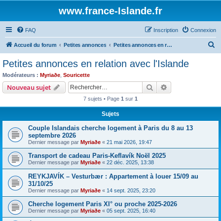
www.france-Islande.fr
FAQ
Inscription
Connexion
R
Accueil du forum
Petites annonces
Petites annonces en relation avec l'Islande
e
Petites annonces en relation avec l'Islande
c
Modérateurs :
Myriaðe
,
Souricette
h
Rechercher
Recherche avanc
Nouveau sujet
e
7 sujets • Page
1
sur
1
r
Sujets
c
Couple Islandais cherche logement à Paris du 8 au 13
h
septembre 2026
e
Dernier message par
Myriaðe
«
21 mai 2026, 19:47
r
Transport de cadeau Paris-Keflavík Noël 2025
Dernier message par
Myriaðe
«
22 déc. 2025, 13:38
REYKJAVÍK – Vesturbær : Appartement à louer 15/09 au
31/10/25
Dernier message par
Myriaðe
«
14 sept. 2025, 23:20
Cherche logement Paris XI° ou proche 2025-2026
Dernier message par
Myriaðe
«
05 sept. 2025, 16:40