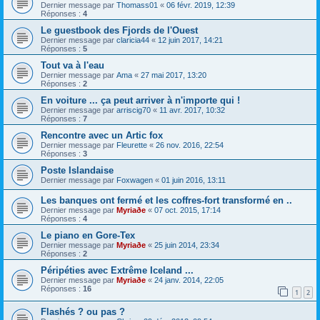
Dernier message par
Thomass01
«
06 févr. 2019, 12:39
Réponses :
4
Le guestbook des Fjords de l'Ouest
Dernier message par
claricia44
«
12 juin 2017, 14:21
Réponses :
5
Tout va à l'eau
Dernier message par
Ama
«
27 mai 2017, 13:20
Réponses :
2
En voiture ... ça peut arriver à n'importe qui !
Dernier message par
arriscig70
«
11 avr. 2017, 10:32
Réponses :
7
Rencontre avec un Artic fox
Dernier message par
Fleurette
«
26 nov. 2016, 22:54
Réponses :
3
Poste Islandaise
Dernier message par
Foxwagen
«
01 juin 2016, 13:11
Les banques ont fermé et les coffres-fort transformé en ..
Dernier message par
Myriaðe
«
07 oct. 2015, 17:14
Réponses :
4
Le piano en Gore-Tex
Dernier message par
Myriaðe
«
25 juin 2014, 23:34
Réponses :
2
Péripéties avec Extrême Iceland ...
Dernier message par
Myriaðe
«
24 janv. 2014, 22:05
Réponses :
16
1
2
Flashés ? ou pas ?