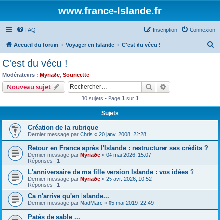
www.france-Islande.fr
FAQ
Inscription
Connexion
R
Accueil du forum
Voyager en Islande
C'est du vécu !
e
C'est du vécu !
c
Modérateurs :
Myriaðe
,
Souricette
h
Rechercher
Recherche avanc
Nouveau sujet
e
30 sujets • Page
1
sur
1
r
Sujets
c
Création de la rubrique
h
Dernier message par
Chris
«
20 janv. 2008, 22:28
e
Retour en France après l'Islande : restructurer ses crédits ?
r
Dernier message par
Myriaðe
«
04 mai 2026, 15:07
Réponses :
1
L'anniversaire de ma fille version Islande : vos idées ?
Dernier message par
Myriaðe
«
25 avr. 2026, 10:52
Réponses :
1
Ca n'arrive qu'en Islande...
Dernier message par
MadMarc
«
05 mai 2019, 22:49
Patés de sable ...