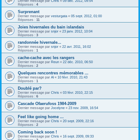
Dernier message par
Chris
«
09 déc. 2012, 09:54
Réponses :
4
Surprenant
Dernier message par
vesturgata
«
05 sept. 2012, 01:00
Réponses :
11
Joies hivernales du bain islandais
Dernier message par
snjor
«
23 janv. 2012, 10:04
Réponses :
3
randonnée hivernale...
Dernier message par
snjor
«
22 avr. 2011, 16:02
Réponses :
1
cache-cache avec les rangers
Dernier message par
Reun
«
22 déc. 2010, 06:50
Réponses :
2
Quelques rencontres mémorables ...
Dernier message par
Al
«
10 févr. 2010, 21:43
Réponses :
1
Doublé par?
Dernier message par
Chris
«
03 févr. 2010, 22:15
Réponses :
6
Cascade Ofaerufoss 1984-2009
Dernier message par
Jocelyne
«
23 nov. 2009, 16:54
Feel like going home ...
Dernier message par
Chris
«
20 sept. 2009, 22:16
Réponses :
2
Coming back soon !
Dernier message par
Chris
«
16 sept. 2009, 09:33