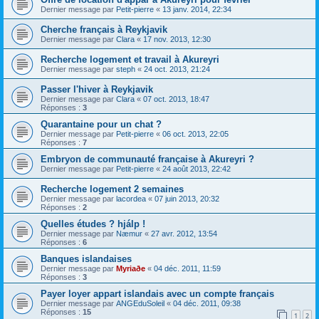
Dernier message par
Petit-pierre
«
13 janv. 2014, 22:34
Cherche français à Reykjavik
Dernier message par
Clara
«
17 nov. 2013, 12:30
Recherche logement et travail à Akureyri
Dernier message par
steph
«
24 oct. 2013, 21:24
Passer l'hiver à Reykjavik
Dernier message par
Clara
«
07 oct. 2013, 18:47
Réponses :
3
Quarantaine pour un chat ?
Dernier message par
Petit-pierre
«
06 oct. 2013, 22:05
Réponses :
7
Embryon de communauté française à Akureyri ?
Dernier message par
Petit-pierre
«
24 août 2013, 22:42
Recherche logement 2 semaines
Dernier message par
lacordea
«
07 juin 2013, 20:32
Réponses :
2
Quelles études ? hjálp !
Dernier message par
Næmur
«
27 avr. 2012, 13:54
Réponses :
6
Banques islandaises
Dernier message par
Myriaðe
«
04 déc. 2011, 11:59
Réponses :
3
Payer loyer appart islandais avec un compte français
Dernier message par
ANGEduSoleil
«
04 déc. 2011, 09:38
Réponses :
15
1
2