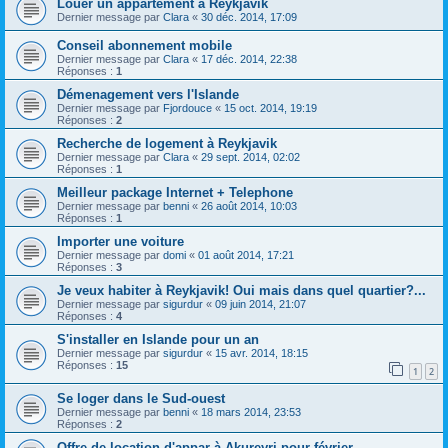
Louer un appartement à Reykjavik
Dernier message par
Clara
«
30 déc. 2014, 17:09
Conseil abonnement mobile
Dernier message par
Clara
«
17 déc. 2014, 22:38
Réponses :
1
Démenagement vers l'Islande
Dernier message par
Fjordouce
«
15 oct. 2014, 19:19
Réponses :
2
Recherche de logement à Reykjavik
Dernier message par
Clara
«
29 sept. 2014, 02:02
Réponses :
1
Meilleur package Internet + Telephone
Dernier message par
benni
«
26 août 2014, 10:03
Réponses :
1
Importer une voiture
Dernier message par
domi
«
01 août 2014, 17:21
Réponses :
3
Je veux habiter à Reykjavik! Oui mais dans quel quartier?...
Dernier message par
sigurdur
«
09 juin 2014, 21:07
Réponses :
4
S'installer en Islande pour un an
Dernier message par
sigurdur
«
15 avr. 2014, 18:15
Réponses :
15
1
2
Se loger dans le Sud-ouest
Dernier message par
benni
«
18 mars 2014, 23:53
Réponses :
2
Offre de location d'appar à Akureyri pour février