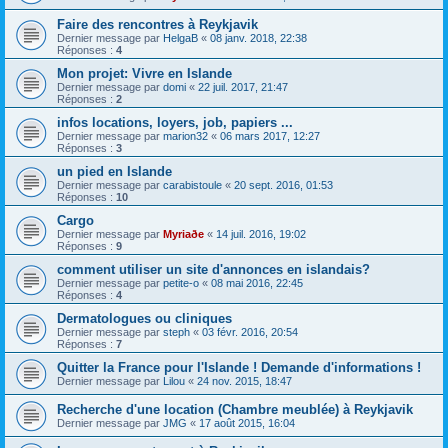
Faire des rencontres à Reykjavik
Dernier message par
HelgaB
«
08 janv. 2018, 22:38
Réponses :
4
Mon projet: Vivre en Islande
Dernier message par
domi
«
22 juil. 2017, 21:47
Réponses :
2
infos locations, loyers, job, papiers ...
Dernier message par
marion32
«
06 mars 2017, 12:27
Réponses :
3
un pied en Islande
Dernier message par
carabistoule
«
20 sept. 2016, 01:53
Réponses :
10
Cargo
Dernier message par
Myriaðe
«
14 juil. 2016, 19:02
Réponses :
9
comment utiliser un site d'annonces en islandais?
Dernier message par
petite-o
«
08 mai 2016, 22:45
Réponses :
4
Dermatologues ou cliniques
Dernier message par
steph
«
03 févr. 2016, 20:54
Réponses :
7
Quitter la France pour l'Islande ! Demande d'informations !
Dernier message par
Lilou
«
24 nov. 2015, 18:47
Recherche d'une location (Chambre meublée) à Reykjavik
Dernier message par
JMG
«
17 août 2015, 16:04