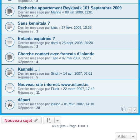
Réponses :
8
Recheche appartement Reykjavik 101 Septembre 2009
Dernier message par
Marine
«
08 juil. 2009, 11:01
Réponses :
2
Sans kennitala ?
Dernier message par
jujux
«
27 févr. 2009, 10:36
Réponses :
3
Enfants expatriés ?
Dernier message par
domi
«
25 sept. 2008, 20:20
Réponses :
3
Cherche contact avec francais d'Islande
Dernier message par
Taito
«
07 mai 2007, 15:23
Réponses :
4
Kannski... !
Dernier message par
Sindri
«
14 avr. 2007, 02:01
Réponses :
5
Nouveau site internet: www.island.is
Dernier message par
Fludir
«
22 mars 2007, 17:42
Réponses :
11
départ
Dernier message par
ipsilon
«
01 févr. 2007, 14:10
Réponses :
28
1
2
Nouveau sujet
48 sujets • Page
1
sur
1
Aller