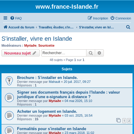
www.france-Islande.fr
FAQ
Inscription
Connexion
R
Accueil du forum
Travailler, étudier, s'installer en Islande
S'installer, vivre en Islande
e
S'installer, vivre en Islande
c
Modérateurs :
Myriaðe
,
Souricette
h
Rechercher
Recherche avanc
Nouveau sujet
e
48 sujets • Page
1
sur
1
r
Sujets
c
Brochure : S'installer en Islande.
h
Dernier message par
Mahault
«
20 juil. 2017, 09:27
e
Réponses :
1
r
Signer ses documents français depuis l'Islande : valeur
juridique d'une e-signature à distance ?
Dernier message par
Myriaðe
«
04 mai 2026, 15:10
Réponses :
1
Acheter un logement en Islande.
Dernier message par
Myriaðe
«
03 oct. 2025, 16:54
Réponses :
15
1
2
Formalités pour s'installer en Islande
Dernier message par
Myriaðe
«
23 mars 2018, 11:02