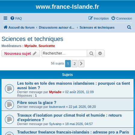
www.france-Islande.fr
FAQ
Inscription
Connexion
R
Accueil du forum
Discussions autour de l'Islande
Sciences et techniques
e
Sciences et techniques
c
Modérateurs :
Myriaðe
,
Souricette
h
Rechercher
Recherche avanc
Nouveau sujet
e
1
2
Suivant
56 sujets
r
c
Sujets
h
Les toits en tole des maisons islandaises : pourquoi ca tient
e
aussi bien ?
Dernier message par
Myriaðe
«
02 août 2026, 11:09
r
Réponses :
1
Fibre sous la glace ?
Dernier message par
louiseravot
«
22 juil. 2026, 08:20
Travaux d'isolation pour climat froid et humide : retours
d'expérience ?
Dernier message par
Sylvainp
«
18 mai 2026, 04:57
Traducteur freelance francais-islandais : adresse pro a Paris