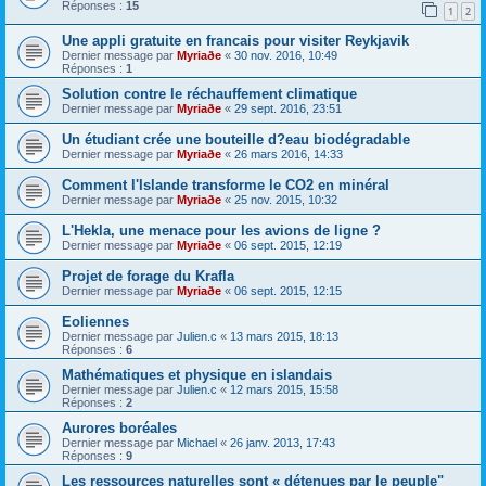
Réponses :
15
1
2
Une appli gratuite en francais pour visiter Reykjavik
Dernier message par
Myriaðe
«
30 nov. 2016, 10:49
Réponses :
1
Solution contre le réchauffement climatique
Dernier message par
Myriaðe
«
29 sept. 2016, 23:51
Un étudiant crée une bouteille d?eau biodégradable
Dernier message par
Myriaðe
«
26 mars 2016, 14:33
Comment l'Islande transforme le CO2 en minéral
Dernier message par
Myriaðe
«
25 nov. 2015, 10:32
L'Hekla, une menace pour les avions de ligne ?
Dernier message par
Myriaðe
«
06 sept. 2015, 12:19
Projet de forage du Krafla
Dernier message par
Myriaðe
«
06 sept. 2015, 12:15
Eoliennes
Dernier message par
Julien.c
«
13 mars 2015, 18:13
Réponses :
6
Mathématiques et physique en islandais
Dernier message par
Julien.c
«
12 mars 2015, 15:58
Réponses :
2
Aurores boréales
Dernier message par
Michael
«
26 janv. 2013, 17:43
Réponses :
9
Les ressources naturelles sont « détenues par le peuple"