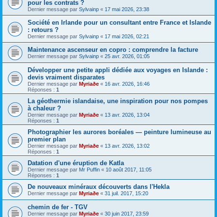
pour les contrats ?
Dernier message par
Sylvainp
«
17 mai 2026, 23:38
Société en Irlande pour un consultant entre France et Islande
: retours ?
Dernier message par
Sylvainp
«
17 mai 2026, 02:21
Maintenance ascenseur en copro : comprendre la facture
Dernier message par
Sylvainp
«
25 avr. 2026, 01:05
Développer une petite appli dédiée aux voyages en Islande :
devis vraiment disparates
Dernier message par
Myriaðe
«
16 avr. 2026, 16:46
Réponses :
1
La géothermie islandaise, une inspiration pour nos pompes
à chaleur ?
Dernier message par
Myriaðe
«
13 avr. 2026, 13:04
Réponses :
1
Photographier les aurores boréales — peinture lumineuse au
premier plan
Dernier message par
Myriaðe
«
13 avr. 2026, 13:02
Réponses :
1
Datation d'une éruption de Katla
Dernier message par
Mr Puffin
«
10 août 2017, 11:05
Réponses :
1
De nouveaux minéraux découverts dans l'Hekla
Dernier message par
Myriaðe
«
31 juil. 2017, 15:20
chemin de fer - TGV
Dernier message par
Myriaðe
«
30 juin 2017, 23:59