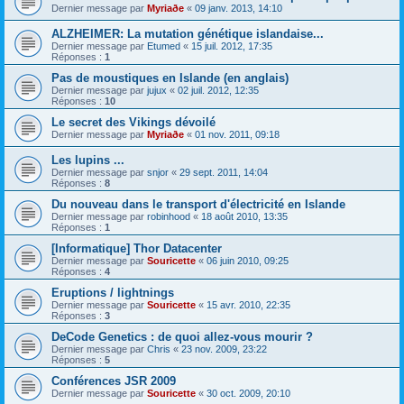
Dernier message par
Myriaðe
«
09 janv. 2013, 14:10
ALZHEIMER: La mutation génétique islandaise...
Dernier message par
Etumed
«
15 juil. 2012, 17:35
Réponses :
1
Pas de moustiques en Islande (en anglais)
Dernier message par
jujux
«
02 juil. 2012, 12:35
Réponses :
10
Le secret des Vikings dévoilé
Dernier message par
Myriaðe
«
01 nov. 2011, 09:18
Les lupins ...
Dernier message par
snjor
«
29 sept. 2011, 14:04
Réponses :
8
Du nouveau dans le transport d'électricité en Islande
Dernier message par
robinhood
«
18 août 2010, 13:35
Réponses :
1
[Informatique] Thor Datacenter
Dernier message par
Souricette
«
06 juin 2010, 09:25
Réponses :
4
Eruptions / lightnings
Dernier message par
Souricette
«
15 avr. 2010, 22:35
Réponses :
3
DeCode Genetics : de quoi allez-vous mourir ?
Dernier message par
Chris
«
23 nov. 2009, 23:22
Réponses :
5
Conférences JSR 2009
Dernier message par
Souricette
«
30 oct. 2009, 20:10