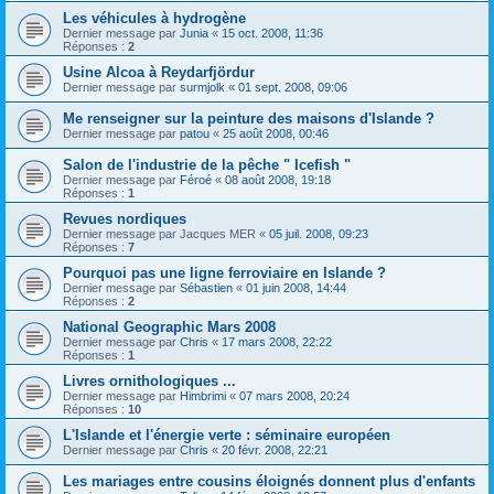
Les véhicules à hydrogène
Dernier message par
Junia
«
15 oct. 2008, 11:36
Réponses :
2
Usine Alcoa à Reydarfjördur
Dernier message par
surmjolk
«
01 sept. 2008, 09:06
Me renseigner sur la peinture des maisons d'Islande ?
Dernier message par
patou
«
25 août 2008, 00:46
Salon de l'industrie de la pêche " Icefish "
Dernier message par
Féroé
«
08 août 2008, 19:18
Réponses :
1
Revues nordiques
Dernier message par
Jacques MER
«
05 juil. 2008, 09:23
Réponses :
7
Pourquoi pas une ligne ferroviaire en Islande ?
Dernier message par
Sébastien
«
01 juin 2008, 14:44
Réponses :
2
National Geographic Mars 2008
Dernier message par
Chris
«
17 mars 2008, 22:22
Réponses :
1
Livres ornithologiques ...
Dernier message par
Himbrimi
«
07 mars 2008, 20:24
Réponses :
10
L'Islande et l'énergie verte : séminaire européen
Dernier message par
Chris
«
20 févr. 2008, 22:21
Les mariages entre cousins éloignés donnent plus d'enfants