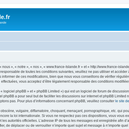
e.fr
lande
 nous », « notre », « nos », « www.france-Islande.fr » et « http://www.france-islan
responsable de toutes les conditions suivantes, veuillez ne pas utiliser et accéde
informer de ces modifications, bien que nous vous conseillons de vérifier régulièr
é effectuées, vous acceptez d’être légalement responsable des conditions modifiées 
 logiciel phpBB » et « phpBB Limited ») qui est un logiciel de forum de discussio
iel phpBB a pour seul but de faciliter les discussions sur internet et phpBB Limit
ptons pas. Pour plus d’informations concernant phpBB, veuillez consulter
le site 
obscène, vulgaire, diffamatoire, choquant, menaçant, pornographique, etc. qui pourr
ncore la loi internationale. Si vous ne respectez pas ces dispositions, vous vous 
 et les autorités officielles. L’adresse IP de tous les messages est enregistrée afin 
ifier, de déplacer ou de verrouiller n’importe quel sujet et message à n’importe qu