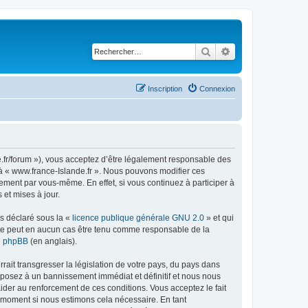
Rechercher
Recherche avancé
Inscription
Connexion
de.fr/forum »), vous acceptez d’être légalement responsable des
r à « www.france-Islande.fr ». Nous pouvons modifier ces
ement par vous-même. En effet, si vous continuez à participer à
et mises à jour.
ns déclaré sous la «
licence publique générale GNU 2.0
» et qui
ed ne peut en aucun cas être tenu comme responsable de la
de phpBB
(en anglais).
ait transgresser la législation de votre pays, du pays dans
exposez à un bannissement immédiat et définitif et nous nous
d’aider au renforcement de ces conditions. Vous acceptez le fait
el moment si nous estimons cela nécessaire. En tant