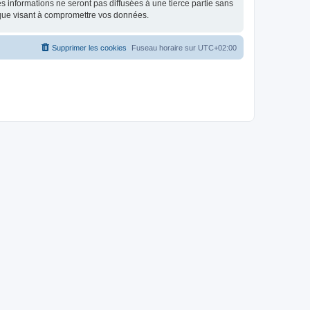
 informations ne seront pas diffusées à une tierce partie sans
ique visant à compromettre vos données.
Supprimer les cookies
Fuseau horaire sur
UTC+02:00