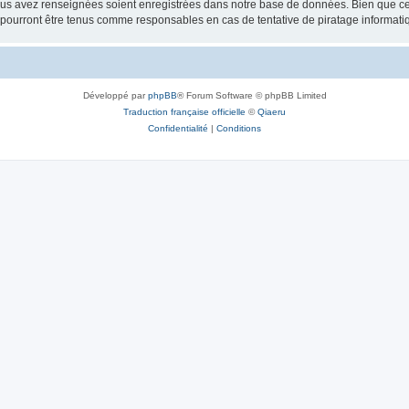
vous avez renseignées soient enregistrées dans notre base de données. Bien que ces
e pourront être tenus comme responsables en cas de tentative de piratage informat
Développé par
phpBB
® Forum Software © phpBB Limited
Traduction française officielle
©
Qiaeru
Confidentialité
|
Conditions