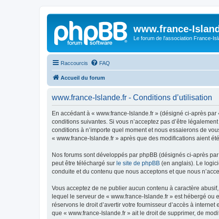
www.france-Island
Le forum de l'association France-Is
Raccourcis
FAQ
Accueil du forum
www.france-Islande.fr - Conditions d’utilisation
En accédant à « www.france-Islande.fr » (désigné ci-après par «
conditions suivantes. Si vous n’acceptez pas d’être légalement 
conditions à n’importe quel moment et nous essaierons de vous 
« www.france-Islande.fr » après que des modifications aient ét
Nos forums sont développés par phpBB (désignés ci-après par «
peut être téléchargé sur
le site de phpBB
(en anglais). Le logic
conduite et du contenu que nous acceptons et que nous n’acce
Vous acceptez de ne publier aucun contenu à caractère abusif, 
lequel le serveur de « www.france-Islande.fr » est hébergé ou e
réservons le droit d’avertir votre fournisseur d’accès à internet
que « www.france-Islande.fr » ait le droit de supprimer, de mod