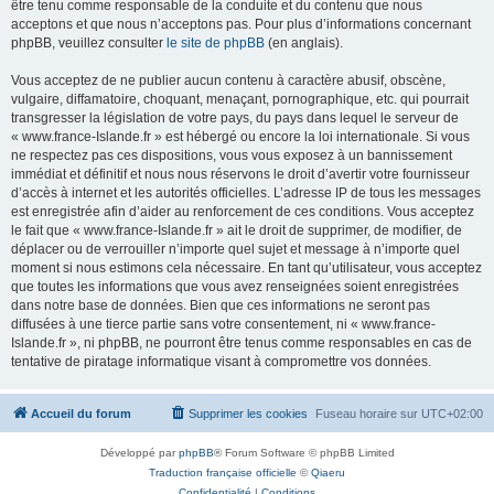
être tenu comme responsable de la conduite et du contenu que nous
acceptons et que nous n’acceptons pas. Pour plus d’informations concernant
phpBB, veuillez consulter
le site de phpBB
(en anglais).
Vous acceptez de ne publier aucun contenu à caractère abusif, obscène,
vulgaire, diffamatoire, choquant, menaçant, pornographique, etc. qui pourrait
transgresser la législation de votre pays, du pays dans lequel le serveur de
« www.france-Islande.fr » est hébergé ou encore la loi internationale. Si vous
ne respectez pas ces dispositions, vous vous exposez à un bannissement
immédiat et définitif et nous nous réservons le droit d’avertir votre fournisseur
d’accès à internet et les autorités officielles. L’adresse IP de tous les messages
est enregistrée afin d’aider au renforcement de ces conditions. Vous acceptez
le fait que « www.france-Islande.fr » ait le droit de supprimer, de modifier, de
déplacer ou de verrouiller n’importe quel sujet et message à n’importe quel
moment si nous estimons cela nécessaire. En tant qu’utilisateur, vous acceptez
que toutes les informations que vous avez renseignées soient enregistrées
dans notre base de données. Bien que ces informations ne seront pas
diffusées à une tierce partie sans votre consentement, ni « www.france-
Islande.fr », ni phpBB, ne pourront être tenus comme responsables en cas de
tentative de piratage informatique visant à compromettre vos données.
Accueil du forum
Supprimer les cookies
Fuseau horaire sur
UTC+02:00
Développé par
phpBB
® Forum Software © phpBB Limited
Traduction française officielle
©
Qiaeru
Confidentialité
|
Conditions