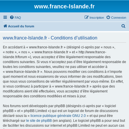
www.france-Islande.fr
FAQ
Inscription
Connexion
R
Accueil du forum
e
www.france-Islande.fr - Conditions d’utilisation
c
h
En accédant à « www.france-Islande.fr » (désigné ci-après par « nous »,
« notre », « nos », « www.france-Islande.fr » et « http://www.france-
e
islande.fr/forum »), vous acceptez d’être légalement responsable des
r
conditions suivantes. Si vous n’acceptez pas d’être légalement responsable de
toutes les conditions suivantes, veuillez ne pas utiliser et accéder à
c
« www.france-Islande.fr ». Nous pouvons modifier ces conditions à n’importe
h
quel moment et nous essaierons de vous informer de ces modifications, bien
que nous vous conseillons de vérifier régulièrement par vous-même. En effet,
e
si vous continuez à participer à « www.france-Islande.fr » après que des
r
modifications aient été effectuées, vous acceptez d’être légalement
responsable des conditions modifiées et mises à jour.
Nos forums sont développés par phpBB (désignés ci-après par « logiciel
phpBB » et « phpBB Limited ») qui est un logiciel de forum de discussions
déclaré sous la «
licence publique générale GNU 2.0
» et qui peut être
téléchargé sur
le site de phpBB
(en anglais). Le logiciel phpBB a pour seul but
de faciliter les discussions sur internet et phpBB Limited ne peut en aucun cas