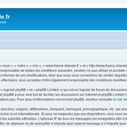
e.fr
lande
 nous », « notre », « nos », « www.france-Islande.fr » et « http://www.france-islan
responsable de toutes les conditions suivantes, veuillez ne pas utiliser et accéde
informer de ces modifications, bien que nous vous conseillons de vérifier régulièr
é effectuées, vous acceptez d’être légalement responsable des conditions modifiées 
 logiciel phpBB » et « phpBB Limited ») qui est un logiciel de forum de discussio
iel phpBB a pour seul but de faciliter les discussions sur internet et phpBB Limit
ptons pas. Pour plus d’informations concernant phpBB, veuillez consulter
le site 
obscène, vulgaire, diffamatoire, choquant, menaçant, pornographique, etc. qui pourr
ncore la loi internationale. Si vous ne respectez pas ces dispositions, vous vous 
 et les autorités officielles. L’adresse IP de tous les messages est enregistrée afin 
ifier, de déplacer ou de verrouiller n’importe quel sujet et message à n’importe qu