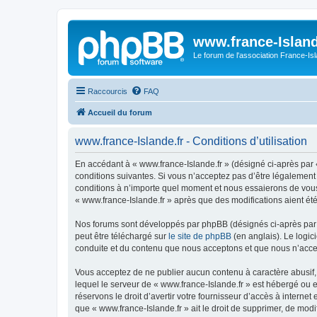
www.france-Island
Le forum de l'association France-Is
Raccourcis
FAQ
Accueil du forum
www.france-Islande.fr - Conditions d’utilisation
En accédant à « www.france-Islande.fr » (désigné ci-après par «
conditions suivantes. Si vous n’acceptez pas d’être légalement 
conditions à n’importe quel moment et nous essaierons de vous 
« www.france-Islande.fr » après que des modifications aient ét
Nos forums sont développés par phpBB (désignés ci-après par «
peut être téléchargé sur
le site de phpBB
(en anglais). Le logic
conduite et du contenu que nous acceptons et que nous n’acce
Vous acceptez de ne publier aucun contenu à caractère abusif, 
lequel le serveur de « www.france-Islande.fr » est hébergé ou e
réservons le droit d’avertir votre fournisseur d’accès à internet
que « www.france-Islande.fr » ait le droit de supprimer, de mod