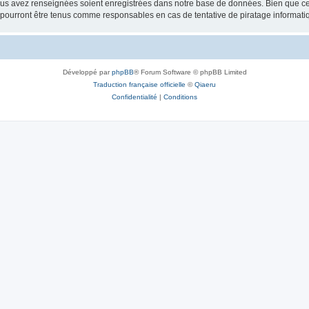
vous avez renseignées soient enregistrées dans notre base de données. Bien que ces
e pourront être tenus comme responsables en cas de tentative de piratage informat
Développé par
phpBB
® Forum Software © phpBB Limited
Traduction française officielle
©
Qiaeru
Confidentialité
|
Conditions