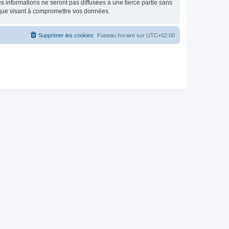
 informations ne seront pas diffusées à une tierce partie sans
ique visant à compromettre vos données.
Supprimer les cookies
Fuseau horaire sur
UTC+02:00