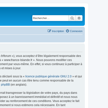
Rechercher
Recherche avancé
Inscription
Connexion
de.fr/forum »), vous acceptez d’être légalement responsable des
r à « www.france-Islande.fr ». Nous pouvons modifier ces
ement par vous-même. En effet, si vous continuez à participer à
et mises à jour.
ns déclaré sous la «
licence publique générale GNU 2.0
» et qui
ed ne peut en aucun cas être tenu comme responsable de la
de phpBB
(en anglais).
ait transgresser la législation de votre pays, du pays dans
exposez à un bannissement immédiat et définitif et nous nous
d’aider au renforcement de ces conditions. Vous acceptez le fait
el moment si nous estimons cela nécessaire. En tant