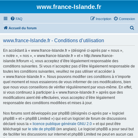
www.france-Islande.fr
FAQ
Inscription
Connexion
R
Accueil du forum
e
www.france-Islande.fr - Conditions d’utilisation
c
h
En accédant à « www.france-Islande.fr » (désigné ci-après par « nous »,
« notre », « nos », « www.france-Islande.fr » et « http://www.france-
e
islande.fr/forum »), vous acceptez d’être légalement responsable des
r
conditions suivantes. Si vous n’acceptez pas d’être légalement responsable de
toutes les conditions suivantes, veuillez ne pas utiliser et accéder à
c
« www.france-Islande.fr ». Nous pouvons modifier ces conditions à n’importe
h
quel moment et nous essaierons de vous informer de ces modifications, bien
que nous vous conseillons de vérifier régulièrement par vous-même. En effet,
e
si vous continuez à participer à « www.france-Islande.fr » après que des
r
modifications aient été effectuées, vous acceptez d’être légalement
responsable des conditions modifiées et mises à jour.
Nos forums sont développés par phpBB (désignés ci-après par « logiciel
phpBB » et « phpBB Limited ») qui est un logiciel de forum de discussions
déclaré sous la «
licence publique générale GNU 2.0
» et qui peut être
téléchargé sur
le site de phpBB
(en anglais). Le logiciel phpBB a pour seul but
de faciliter les discussions sur internet et phpBB Limited ne peut en aucun cas