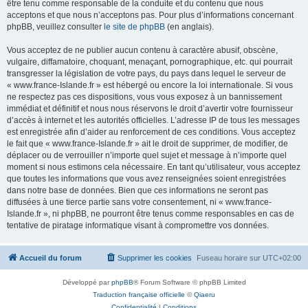
être tenu comme responsable de la conduite et du contenu que nous
acceptons et que nous n’acceptons pas. Pour plus d’informations concernant
phpBB, veuillez consulter
le site de phpBB
(en anglais).
Vous acceptez de ne publier aucun contenu à caractère abusif, obscène,
vulgaire, diffamatoire, choquant, menaçant, pornographique, etc. qui pourrait
transgresser la législation de votre pays, du pays dans lequel le serveur de
« www.france-Islande.fr » est hébergé ou encore la loi internationale. Si vous
ne respectez pas ces dispositions, vous vous exposez à un bannissement
immédiat et définitif et nous nous réservons le droit d’avertir votre fournisseur
d’accès à internet et les autorités officielles. L’adresse IP de tous les messages
est enregistrée afin d’aider au renforcement de ces conditions. Vous acceptez
le fait que « www.france-Islande.fr » ait le droit de supprimer, de modifier, de
déplacer ou de verrouiller n’importe quel sujet et message à n’importe quel
moment si nous estimons cela nécessaire. En tant qu’utilisateur, vous acceptez
que toutes les informations que vous avez renseignées soient enregistrées
dans notre base de données. Bien que ces informations ne seront pas
diffusées à une tierce partie sans votre consentement, ni « www.france-
Islande.fr », ni phpBB, ne pourront être tenus comme responsables en cas de
tentative de piratage informatique visant à compromettre vos données.
Accueil du forum
Supprimer les cookies
Fuseau horaire sur
UTC+02:00
Développé par
phpBB
® Forum Software © phpBB Limited
Traduction française officielle
©
Qiaeru
Confidentialité
|
Conditions