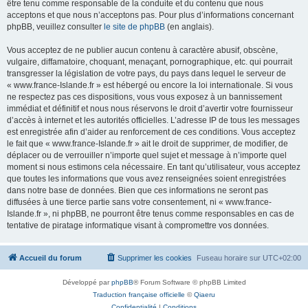
être tenu comme responsable de la conduite et du contenu que nous
acceptons et que nous n’acceptons pas. Pour plus d’informations concernant
phpBB, veuillez consulter
le site de phpBB
(en anglais).
Vous acceptez de ne publier aucun contenu à caractère abusif, obscène,
vulgaire, diffamatoire, choquant, menaçant, pornographique, etc. qui pourrait
transgresser la législation de votre pays, du pays dans lequel le serveur de
« www.france-Islande.fr » est hébergé ou encore la loi internationale. Si vous
ne respectez pas ces dispositions, vous vous exposez à un bannissement
immédiat et définitif et nous nous réservons le droit d’avertir votre fournisseur
d’accès à internet et les autorités officielles. L’adresse IP de tous les messages
est enregistrée afin d’aider au renforcement de ces conditions. Vous acceptez
le fait que « www.france-Islande.fr » ait le droit de supprimer, de modifier, de
déplacer ou de verrouiller n’importe quel sujet et message à n’importe quel
moment si nous estimons cela nécessaire. En tant qu’utilisateur, vous acceptez
que toutes les informations que vous avez renseignées soient enregistrées
dans notre base de données. Bien que ces informations ne seront pas
diffusées à une tierce partie sans votre consentement, ni « www.france-
Islande.fr », ni phpBB, ne pourront être tenus comme responsables en cas de
tentative de piratage informatique visant à compromettre vos données.
Accueil du forum
Supprimer les cookies
Fuseau horaire sur
UTC+02:00
Développé par
phpBB
® Forum Software © phpBB Limited
Traduction française officielle
©
Qiaeru
Confidentialité
|
Conditions