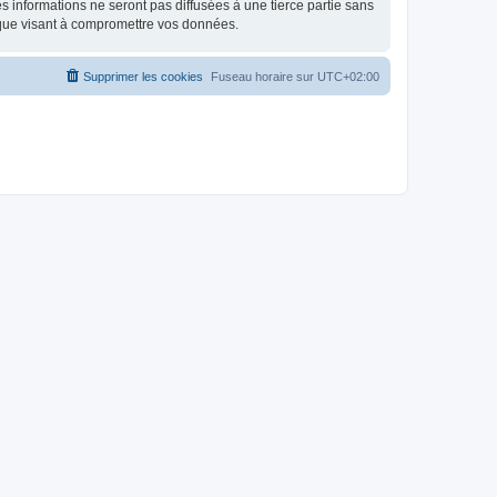
 informations ne seront pas diffusées à une tierce partie sans
ique visant à compromettre vos données.
Supprimer les cookies
Fuseau horaire sur
UTC+02:00