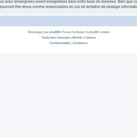
vous avez renseignées soient enregistrées dans notre base de données. Bien que ces
e pourront être tenus comme responsables en cas de tentative de piratage informat
Développé par
phpBB
® Forum Software © phpBB Limited
Traduction française officielle
©
Qiaeru
Confidentialité
|
Conditions