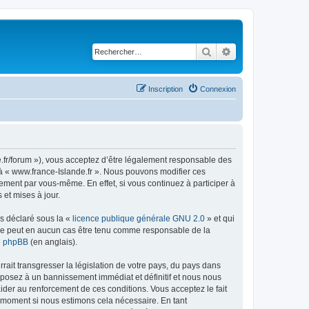
Rechercher
Recherche avancé
Inscription
Connexion
de.fr/forum »), vous acceptez d’être légalement responsable des
r à « www.france-Islande.fr ». Nous pouvons modifier ces
ement par vous-même. En effet, si vous continuez à participer à
et mises à jour.
ns déclaré sous la «
licence publique générale GNU 2.0
» et qui
ed ne peut en aucun cas être tenu comme responsable de la
de phpBB
(en anglais).
ait transgresser la législation de votre pays, du pays dans
exposez à un bannissement immédiat et définitif et nous nous
d’aider au renforcement de ces conditions. Vous acceptez le fait
el moment si nous estimons cela nécessaire. En tant