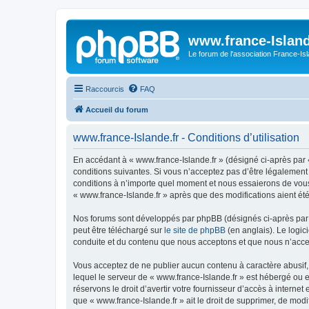
www.france-Island
Le forum de l'association France-Is
Raccourcis
FAQ
Accueil du forum
www.france-Islande.fr - Conditions d’utilisation
En accédant à « www.france-Islande.fr » (désigné ci-après par «
conditions suivantes. Si vous n’acceptez pas d’être légalement 
conditions à n’importe quel moment et nous essaierons de vous 
« www.france-Islande.fr » après que des modifications aient ét
Nos forums sont développés par phpBB (désignés ci-après par «
peut être téléchargé sur
le site de phpBB
(en anglais). Le logic
conduite et du contenu que nous acceptons et que nous n’acce
Vous acceptez de ne publier aucun contenu à caractère abusif, 
lequel le serveur de « www.france-Islande.fr » est hébergé ou e
réservons le droit d’avertir votre fournisseur d’accès à internet
que « www.france-Islande.fr » ait le droit de supprimer, de mod