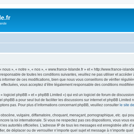
e.fr
lande
 nous », « notre », « nos », « www.france-Islande.fr » et « http://www.france-islan
responsable de toutes les conditions suivantes, veuillez ne pas utiliser et accéde
informer de ces modifications, bien que nous vous conseillons de vérifier régulièr
é effectuées, vous acceptez d’être légalement responsable des conditions modifiées 
 logiciel phpBB » et « phpBB Limited ») qui est un logiciel de forum de discussio
iel phpBB a pour seul but de faciliter les discussions sur internet et phpBB Limit
ptons pas. Pour plus d’informations concernant phpBB, veuillez consulter
le site 
obscène, vulgaire, diffamatoire, choquant, menaçant, pornographique, etc. qui pourr
ncore la loi internationale. Si vous ne respectez pas ces dispositions, vous vous 
 et les autorités officielles. L’adresse IP de tous les messages est enregistrée afin 
ifier, de déplacer ou de verrouiller n’importe quel sujet et message à n’importe qu