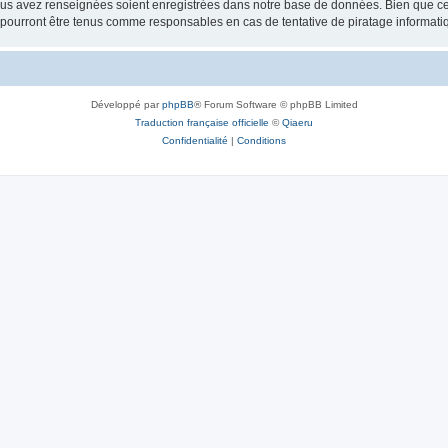
vous avez renseignées soient enregistrées dans notre base de données. Bien que ces
e pourront être tenus comme responsables en cas de tentative de piratage informat
Développé par
phpBB
® Forum Software © phpBB Limited
Traduction française officielle
©
Qiaeru
Confidentialité
|
Conditions