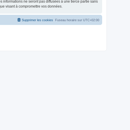
 informations ne seront pas diffusées à une tierce partie sans
ique visant à compromettre vos données.
Supprimer les cookies
Fuseau horaire sur
UTC+02:00