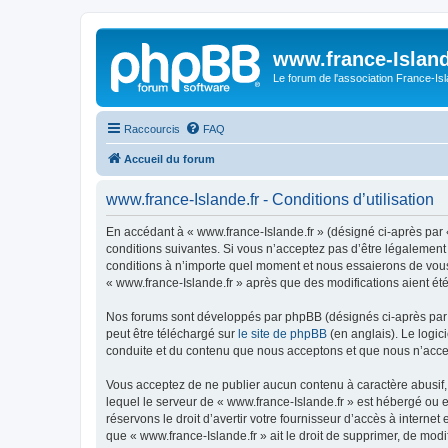
www.france-Island
Le forum de l'association France-Is
Raccourcis
FAQ
Accueil du forum
www.france-Islande.fr - Conditions d’utilisation
En accédant à « www.france-Islande.fr » (désigné ci-après par «
conditions suivantes. Si vous n’acceptez pas d’être légalement 
conditions à n’importe quel moment et nous essaierons de vous 
« www.france-Islande.fr » après que des modifications aient ét
Nos forums sont développés par phpBB (désignés ci-après par «
peut être téléchargé sur
le site de phpBB
(en anglais). Le logic
conduite et du contenu que nous acceptons et que nous n’acce
Vous acceptez de ne publier aucun contenu à caractère abusif, 
lequel le serveur de « www.france-Islande.fr » est hébergé ou e
réservons le droit d’avertir votre fournisseur d’accès à internet
que « www.france-Islande.fr » ait le droit de supprimer, de mod