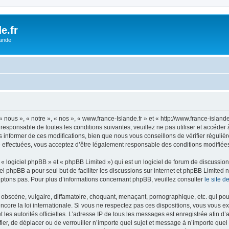
e.fr
lande
 nous », « notre », « nos », « www.france-Islande.fr » et « http://www.france-islan
responsable de toutes les conditions suivantes, veuillez ne pas utiliser et accéde
informer de ces modifications, bien que nous vous conseillons de vérifier régulièr
é effectuées, vous acceptez d’être légalement responsable des conditions modifiées 
 logiciel phpBB » et « phpBB Limited ») qui est un logiciel de forum de discussio
iel phpBB a pour seul but de faciliter les discussions sur internet et phpBB Limit
ptons pas. Pour plus d’informations concernant phpBB, veuillez consulter
le site 
obscène, vulgaire, diffamatoire, choquant, menaçant, pornographique, etc. qui pourr
ncore la loi internationale. Si vous ne respectez pas ces dispositions, vous vous 
 et les autorités officielles. L’adresse IP de tous les messages est enregistrée afin 
ifier, de déplacer ou de verrouiller n’importe quel sujet et message à n’importe qu