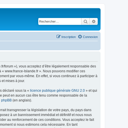
Rechercher
Recherche avancé
Inscription
Connexion
de.fr/forum »), vous acceptez d’être légalement responsable des
r à « www.france-Islande.fr ». Nous pouvons modifier ces
ement par vous-même. En effet, si vous continuez à participer à
et mises à jour.
ns déclaré sous la «
licence publique générale GNU 2.0
» et qui
ed ne peut en aucun cas être tenu comme responsable de la
de phpBB
(en anglais).
ait transgresser la législation de votre pays, du pays dans
exposez à un bannissement immédiat et définitif et nous nous
d’aider au renforcement de ces conditions. Vous acceptez le fait
el moment si nous estimons cela nécessaire. En tant