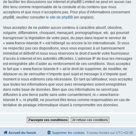
de faciliter les discussions sur internet et phpBB Limited ne peut en aucun cas
être tenu comme responsable de la conduite et du contenu que nous
acceptons et que nous n’acceptons pas. Pour plus d’informations concernant
phpBB, veuillez consulter
le site de phpBB
(en anglais).
Vous acceptez de ne publier aucun contenu à caractère abusif, obscène,
vulgaire, diffamatoire, choquant, menaçant, pornographique, etc. qui pourrait
transgresser la législation de votre pays, du pays dans lequel le serveur de
« www.france-Islande.fr » est hébergé ou encore la loi internationale. Si vous
ne respectez pas ces dispositions, vous vous exposez à un bannissement
immédiat et définitif et nous nous réservons le droit d’avertir votre fournisseur
d’accès à internet et les autorités officielles. L’adresse IP de tous les messages
est enregistrée afin d’aider au renforcement de ces conditions. Vous acceptez
le fait que « www.france-Islande.fr » ait le droit de supprimer, de modifier, de
déplacer ou de verrouiller n’importe quel sujet et message à n’importe quel
moment si nous estimons cela nécessaire. En tant qu’utilisateur, vous acceptez
que toutes les informations que vous avez renseignées soient enregistrées
dans notre base de données. Bien que ces informations ne seront pas
diffusées à une tierce partie sans votre consentement, ni « www.france-
Islande.fr », ni phpBB, ne pourront être tenus comme responsables en cas de
tentative de piratage informatique visant à compromettre vos données.
Accueil du forum
Supprimer les cookies
Fuseau horaire sur
UTC+02:00