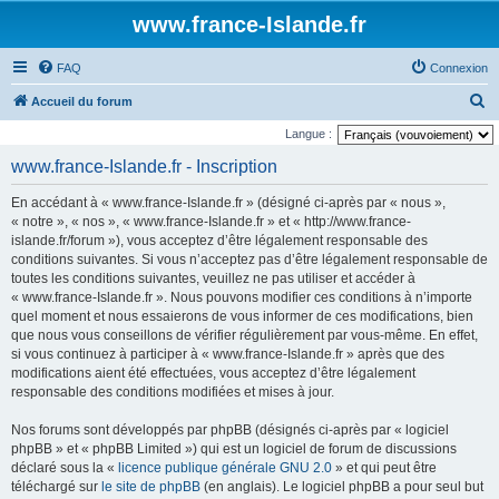
www.france-Islande.fr
FAQ
Connexion
R
Accueil du forum
e
Langue :
c
www.france-Islande.fr - Inscription
h
En accédant à « www.france-Islande.fr » (désigné ci-après par « nous »,
e
« notre », « nos », « www.france-Islande.fr » et « http://www.france-
r
islande.fr/forum »), vous acceptez d’être légalement responsable des
conditions suivantes. Si vous n’acceptez pas d’être légalement responsable de
c
toutes les conditions suivantes, veuillez ne pas utiliser et accéder à
h
« www.france-Islande.fr ». Nous pouvons modifier ces conditions à n’importe
e
quel moment et nous essaierons de vous informer de ces modifications, bien
que nous vous conseillons de vérifier régulièrement par vous-même. En effet,
r
si vous continuez à participer à « www.france-Islande.fr » après que des
modifications aient été effectuées, vous acceptez d’être légalement
responsable des conditions modifiées et mises à jour.
Nos forums sont développés par phpBB (désignés ci-après par « logiciel
phpBB » et « phpBB Limited ») qui est un logiciel de forum de discussions
déclaré sous la «
licence publique générale GNU 2.0
» et qui peut être
téléchargé sur
le site de phpBB
(en anglais). Le logiciel phpBB a pour seul but