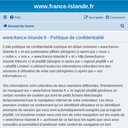
www.france-Islande.fr
FAQ
Inscription
Connexion
R
Accueil du forum
e
www.france-Islande.fr - Politique de confidentialité
c
h
Cette politique de confidentialité explique en détail comment « www.france-
Islande.fr » et ses partenaires affiliés (désignés ci-après par « nous »,
e
« notre », « nos », « www.france-Islande.fr » et « http://www.france-
r
islande.fr/forum ») et phpBB (désigné ci-après par « logiciel phpBB » et
« phpBB Limited ») utilisent toutes les informations collectées lors des
c
sessions d’utilisation de votre part (désignées ci-après par « vos
h
informations »).
e
Vos informations sont collectées de deux manières différentes. Premièrement,
r
en naviguant sur « www.france-Islande.fr », le logiciel phpBB génèrera un
certain nombre de cookies qui sont de petits fichiers téléchargés
temporairement par le navigateur internet de votre ordinateur. Les deux
premiers cookies ne contiennent qu’un identifiant utilisateur et un identifiant
anonyme de session qui vous sont automatiquement assignés par le logiciel
phpBB. Un troisième cookie sera créé lors de votre navigation sur les sujets de
« www.france-Islande.fr », archivant de ce fait tous les sujets que vous avez
consultés et permettant d’améliorer votre confort de navigation en tant