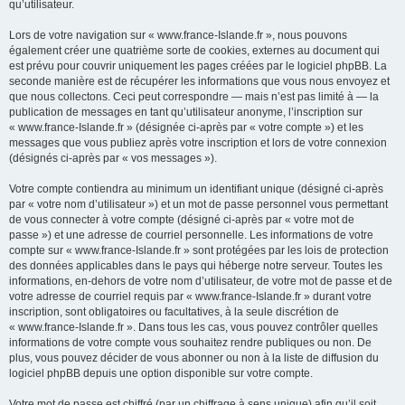
qu’utilisateur.
Lors de votre navigation sur « www.france-Islande.fr », nous pouvons
également créer une quatrième sorte de cookies, externes au document qui
est prévu pour couvrir uniquement les pages créées par le logiciel phpBB. La
seconde manière est de récupérer les informations que vous nous envoyez et
que nous collectons. Ceci peut correspondre — mais n’est pas limité à — la
publication de messages en tant qu’utilisateur anonyme, l’inscription sur
« www.france-Islande.fr » (désignée ci-après par « votre compte ») et les
messages que vous publiez après votre inscription et lors de votre connexion
(désignés ci-après par « vos messages »).
Votre compte contiendra au minimum un identifiant unique (désigné ci-après
par « votre nom d’utilisateur ») et un mot de passe personnel vous permettant
de vous connecter à votre compte (désigné ci-après par « votre mot de
passe ») et une adresse de courriel personnelle. Les informations de votre
compte sur « www.france-Islande.fr » sont protégées par les lois de protection
des données applicables dans le pays qui héberge notre serveur. Toutes les
informations, en-dehors de votre nom d’utilisateur, de votre mot de passe et de
votre adresse de courriel requis par « www.france-Islande.fr » durant votre
inscription, sont obligatoires ou facultatives, à la seule discrétion de
« www.france-Islande.fr ». Dans tous les cas, vous pouvez contrôler quelles
informations de votre compte vous souhaitez rendre publiques ou non. De
plus, vous pouvez décider de vous abonner ou non à la liste de diffusion du
logiciel phpBB depuis une option disponible sur votre compte.
Votre mot de passe est chiffré (par un chiffrage à sens unique) afin qu’il soit