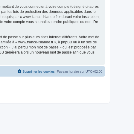
ermettant de vous connecter à votre compte (désigné ci-après
 par les lois de protection des données applicables dans le
 requis par « www.france-Islande.fr » durant votre inscription,
ns de votre compte vous souhaitez rendre publiques ou non. De
 de passe sur plusieurs sites internet différents. Votre mot de
ffiliée à « www.france-Islande.fr », à phpBB ou à un site de
nction « J’ai perdu mon mot de passe » qui est proposée par
 phpBB générera alors un nouveau mot de passe afin que vous
Supprimer les cookies
Fuseau horaire sur
UTC+02:00