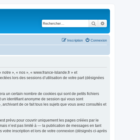
Rechercher
Recherche avancé
Inscription
Connexion
 notre », « nos », « www.france-Islande.fr » et
lectées lors des sessions d’utilisation de votre part (désignées
ra un certain nombre de cookies qui sont de petits fichiers
et un identifiant anonyme de session qui vous sont
 archivant de ce fait tous les sujets que vous avez consultés et
est prévu pour couvrir uniquement les pages créées par le
ais n’est pas limité à — la publication de messages en tant
 votre inscription et lors de votre connexion (désignés ci-après