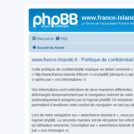
www.france-Island
Le forum de l'association France-Is
Raccourcis
FAQ
Accueil du forum
www.france-Islande.fr - Politique de confidentiali
Cette politique de confidentialité explique en détail comment « 
« http://www.france-islande.fr/forum ») et phpBB (désigné ci-apr
ci-après par « vos informations »).
Vos informations sont collectées de deux manières différentes. 
téléchargés temporairement par le navigateur internet de votre 
automatiquement assignés par le logiciel phpBB. Un troisième co
permettant d’améliorer votre confort de navigation en tant qu’uti
Lors de votre navigation sur « www.france-Islande.fr », nous 
logiciel phpBB. La seconde manière est de récupérer les infor
qu’utilisateur anonyme, l’inscription sur « www.france-Islande.
par « vos messages »).