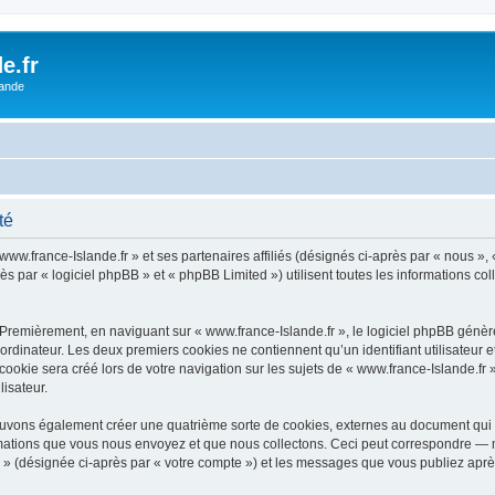
e.fr
lande
té
www.france-Islande.fr » et ses partenaires affiliés (désignés ci-après par « nous », «
ès par « logiciel phpBB » et « phpBB Limited ») utilisent toutes les informations col
Premièrement, en naviguant sur « www.france-Islande.fr », le logiciel phpBB génère
ordinateur. Les deux premiers cookies ne contiennent qu’un identifiant utilisateur 
okie sera créé lors de votre navigation sur les sujets de « www.france-Islande.fr »,
lisateur.
pouvons également créer une quatrième sorte de cookies, externes au document qui 
mations que vous nous envoyez et que nous collectons. Ceci peut correspondre — m
fr » (désignée ci-après par « votre compte ») et les messages que vous publiez après