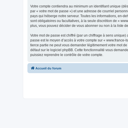
Votre compte contiendra au minimum un identifiant unique (dés
par « votre mot de passe ») et une adresse de courriel personn
pays qui héberge notre serveur. Toutes les informations, en-deho
sont obligatoires ou facultatives, à la seule discrétion de « w
plus, vous pouvez décider de vous abonner ou non à la liste de
Votre mot de passe est chiffré (par un chiffrage à sens unique) 
passe est le moyen d’accès à votre compte sur « www.france-Isl
tierce partie ne peut vous demander légitimement votre mot de 
défaut sur le logiciel phpBB. Cette fonctionnalité vous demande
puissiez reprendre le contrôle de votre compte.
Accueil du forum