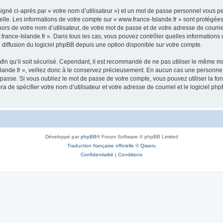
igné ci-après par « votre nom d’utilisateur ») et un mot de passe personnel vous p
elle. Les informations de votre compte sur « www.france-Islande.fr » sont protégées
rs de votre nom d’utilisateur, de votre mot de passe et de votre adresse de courriel
ww.france-Islande.fr ». Dans tous les cas, vous pouvez contrôler quelles informatio
 diffusion du logiciel phpBB depuis une option disponible sur votre compte.
afin qu’il soit sécurisé. Cependant, il est recommandé de ne pas utiliser le même mot
ande.fr », veillez donc à le conservez précieusement. En aucun cas une personne a
passe. Si vous oubliez le mot de passe de votre compte, vous pouvez utiliser la fo
ra de spécifier votre nom d’utilisateur et votre adresse de courriel et le logiciel
Développé par
phpBB
® Forum Software © phpBB Limited
Traduction française officielle
©
Qiaeru
Confidentialité
|
Conditions