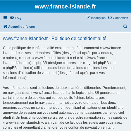
www.france-Islande.fr
FAQ
Inscription
Connexion
R
Accueil du forum
e
www.france-Islande.fr - Politique de confidentialité
c
h
Cette politique de confidentialité explique en détail comment « www.france-
Islande.fr » et ses partenaires affiliés (désignés ci-après par « nous »,
e
« notre », « nos », « www.france-Islande.fr » et « http://www.france-
r
islande.fr/forum ») et phpBB (désigné ci-après par « logiciel phpBB » et
« phpBB Limited ») utilisent toutes les informations collectées lors des
c
sessions d’utilisation de votre part (désignées ci-après par « vos
h
informations »).
e
Vos informations sont collectées de deux manières différentes. Premièrement,
r
en naviguant sur « www.france-Islande.fr », le logiciel phpBB génèrera un
certain nombre de cookies qui sont de petits fichiers téléchargés
temporairement par le navigateur internet de votre ordinateur. Les deux
premiers cookies ne contiennent qu’un identifiant utilisateur et un identifiant
anonyme de session qui vous sont automatiquement assignés par le logiciel
phpBB. Un troisième cookie sera créé lors de votre navigation sur les sujets de
« www.france-Islande.fr », archivant de ce fait tous les sujets que vous avez
consultés et permettant d’améliorer votre confort de navigation en tant