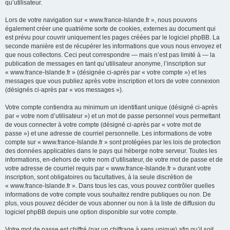
qu’utilisateur.
Lors de votre navigation sur « www.france-Islande.fr », nous pouvons
également créer une quatrième sorte de cookies, externes au document qui
est prévu pour couvrir uniquement les pages créées par le logiciel phpBB. La
seconde manière est de récupérer les informations que vous nous envoyez et
que nous collectons. Ceci peut correspondre — mais n’est pas limité à — la
publication de messages en tant qu’utilisateur anonyme, l’inscription sur
« www.france-Islande.fr » (désignée ci-après par « votre compte ») et les
messages que vous publiez après votre inscription et lors de votre connexion
(désignés ci-après par « vos messages »).
Votre compte contiendra au minimum un identifiant unique (désigné ci-après
par « votre nom d’utilisateur ») et un mot de passe personnel vous permettant
de vous connecter à votre compte (désigné ci-après par « votre mot de
passe ») et une adresse de courriel personnelle. Les informations de votre
compte sur « www.france-Islande.fr » sont protégées par les lois de protection
des données applicables dans le pays qui héberge notre serveur. Toutes les
informations, en-dehors de votre nom d’utilisateur, de votre mot de passe et de
votre adresse de courriel requis par « www.france-Islande.fr » durant votre
inscription, sont obligatoires ou facultatives, à la seule discrétion de
« www.france-Islande.fr ». Dans tous les cas, vous pouvez contrôler quelles
informations de votre compte vous souhaitez rendre publiques ou non. De
plus, vous pouvez décider de vous abonner ou non à la liste de diffusion du
logiciel phpBB depuis une option disponible sur votre compte.
Votre mot de passe est chiffré (par un chiffrage à sens unique) afin qu’il soit