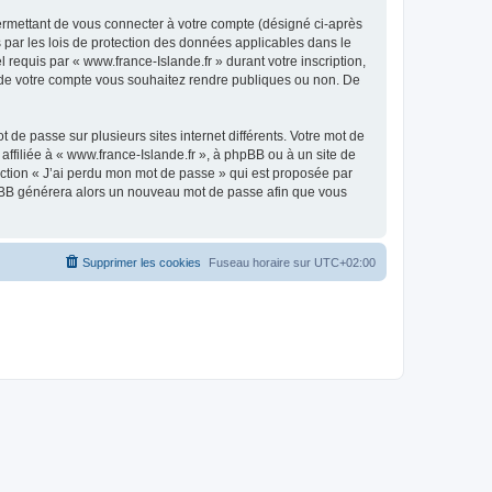
ermettant de vous connecter à votre compte (désigné ci-après
 par les lois de protection des données applicables dans le
 requis par « www.france-Islande.fr » durant votre inscription,
ns de votre compte vous souhaitez rendre publiques ou non. De
 de passe sur plusieurs sites internet différents. Votre mot de
ffiliée à « www.france-Islande.fr », à phpBB ou à un site de
nction « J’ai perdu mon mot de passe » qui est proposée par
 phpBB générera alors un nouveau mot de passe afin que vous
Supprimer les cookies
Fuseau horaire sur
UTC+02:00