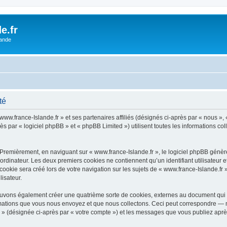
e.fr
lande
té
www.france-Islande.fr » et ses partenaires affiliés (désignés ci-après par « nous », «
ès par « logiciel phpBB » et « phpBB Limited ») utilisent toutes les informations col
Premièrement, en naviguant sur « www.france-Islande.fr », le logiciel phpBB génère
ordinateur. Les deux premiers cookies ne contiennent qu’un identifiant utilisateur 
okie sera créé lors de votre navigation sur les sujets de « www.france-Islande.fr »,
lisateur.
pouvons également créer une quatrième sorte de cookies, externes au document qui 
mations que vous nous envoyez et que nous collectons. Ceci peut correspondre — m
fr » (désignée ci-après par « votre compte ») et les messages que vous publiez après