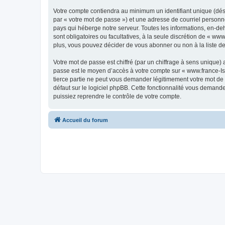
Votre compte contiendra au minimum un identifiant unique (dés
par « votre mot de passe ») et une adresse de courriel personn
pays qui héberge notre serveur. Toutes les informations, en-deho
sont obligatoires ou facultatives, à la seule discrétion de « w
plus, vous pouvez décider de vous abonner ou non à la liste de
Votre mot de passe est chiffré (par un chiffrage à sens unique) 
passe est le moyen d’accès à votre compte sur « www.france-Isl
tierce partie ne peut vous demander légitimement votre mot de 
défaut sur le logiciel phpBB. Cette fonctionnalité vous demande
puissiez reprendre le contrôle de votre compte.
Accueil du forum