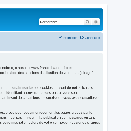
Rechercher
Recherche avancé
Inscription
Connexion
 notre », « nos », « www.france-Islande.fr » et
lectées lors des sessions d’utilisation de votre part (désignées
ra un certain nombre de cookies qui sont de petits fichiers
et un identifiant anonyme de session qui vous sont
 archivant de ce fait tous les sujets que vous avez consultés et
est prévu pour couvrir uniquement les pages créées par le
ais n’est pas limité à — la publication de messages en tant
 votre inscription et lors de votre connexion (désignés ci-après