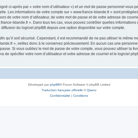
igné ci-après par « votre nom d’utilisateur ») et un mot de passe personnel vous p
elle. Les informations de votre compte sur « www.france-Islande.fr » sont protégées
rs de votre nom d’utilisateur, de votre mot de passe et de votre adresse de courriel
ww.france-Islande.fr ». Dans tous les cas, vous pouvez contrôler quelles informatio
 diffusion du logiciel phpBB depuis une option disponible sur votre compte.
afin qu’il soit sécurisé. Cependant, il est recommandé de ne pas utiliser le même mot
ande.fr », veillez donc à le conservez précieusement. En aucun cas une personne a
passe. Si vous oubliez le mot de passe de votre compte, vous pouvez utiliser la fo
ra de spécifier votre nom d’utilisateur et votre adresse de courriel et le logiciel
Développé par
phpBB
® Forum Software © phpBB Limited
Traduction française officielle
©
Qiaeru
Confidentialité
|
Conditions