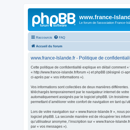
www.france-Island
Le forum de l'association France-Is
Raccourcis
FAQ
Accueil du forum
www.france-Islande.fr - Politique de confidentiali
Cette politique de confidentialité explique en détail comment « 
« http://www.france-islande.fr/forum ») et phpBB (désigné ci-apr
ci-après par « vos informations »).
Vos informations sont collectées de deux manières différentes. 
téléchargés temporairement par le navigateur internet de votre 
automatiquement assignés par le logiciel phpBB. Un troisième co
permettant d’améliorer votre confort de navigation en tant qu’uti
Lors de votre navigation sur « www.france-Islande.fr », nous 
logiciel phpBB. La seconde manière est de récupérer les infor
qu’utilisateur anonyme, l’inscription sur « www.france-Islande.
par « vos messages »).