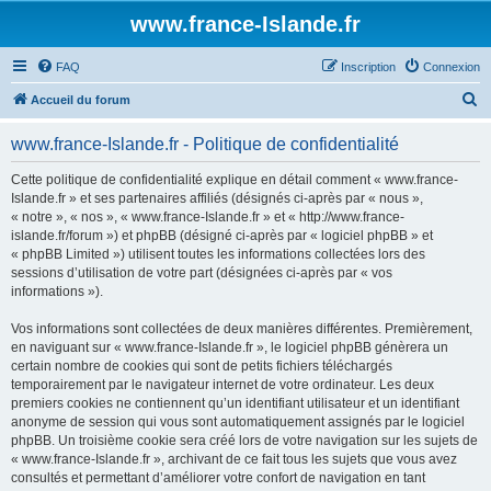
www.france-Islande.fr
FAQ
Inscription
Connexion
R
Accueil du forum
e
www.france-Islande.fr - Politique de confidentialité
c
h
Cette politique de confidentialité explique en détail comment « www.france-
Islande.fr » et ses partenaires affiliés (désignés ci-après par « nous »,
e
« notre », « nos », « www.france-Islande.fr » et « http://www.france-
r
islande.fr/forum ») et phpBB (désigné ci-après par « logiciel phpBB » et
« phpBB Limited ») utilisent toutes les informations collectées lors des
c
sessions d’utilisation de votre part (désignées ci-après par « vos
h
informations »).
e
Vos informations sont collectées de deux manières différentes. Premièrement,
r
en naviguant sur « www.france-Islande.fr », le logiciel phpBB génèrera un
certain nombre de cookies qui sont de petits fichiers téléchargés
temporairement par le navigateur internet de votre ordinateur. Les deux
premiers cookies ne contiennent qu’un identifiant utilisateur et un identifiant
anonyme de session qui vous sont automatiquement assignés par le logiciel
phpBB. Un troisième cookie sera créé lors de votre navigation sur les sujets de
« www.france-Islande.fr », archivant de ce fait tous les sujets que vous avez
consultés et permettant d’améliorer votre confort de navigation en tant