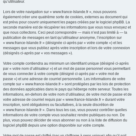
qu’utilisateur.
Lors de votre navigation sur « www.france-Islande.fr », nous pouvons
également créer une quatrième sorte de cookies, externes au document qui
est prévu pour couvrir uniquement les pages créées par le logiciel phpBB. La
seconde manière est de récupérer les informations que vous nous envoyez et
que nous collectons. Ceci peut correspondre — mais n’est pas limité à — la
publication de messages en tant qu’utilisateur anonyme, l’inscription sur
« www.france-Islande.fr » (désignée ci-après par « votre compte ») et les
messages que vous publiez après votre inscription et lors de votre connexion
(désignés ci-après par « vos messages »).
Votre compte contiendra au minimum un identifiant unique (désigné ci-après
par « votre nom d’utilisateur ») et un mot de passe personnel vous permettant
de vous connecter à votre compte (désigné ci-après par « votre mot de
passe ») et une adresse de courriel personnelle. Les informations de votre
compte sur « www.france-Islande.fr » sont protégées par les lois de protection
des données applicables dans le pays qui héberge notre serveur. Toutes les
informations, en-dehors de votre nom d’utilisateur, de votre mot de passe et de
votre adresse de courriel requis par « www.france-Islande.fr » durant votre
inscription, sont obligatoires ou facultatives, à la seule discrétion de
« www.france-Islande.fr ». Dans tous les cas, vous pouvez contrôler quelles
informations de votre compte vous souhaitez rendre publiques ou non. De
plus, vous pouvez décider de vous abonner ou non à la liste de diffusion du
logiciel phpBB depuis une option disponible sur votre compte.
Votre mot de passe est chiffré (par un chiffrage à sens unique) afin qu’il soit