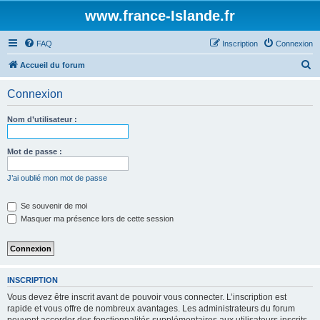
www.france-Islande.fr
FAQ
Inscription
Connexion
R
Accueil du forum
e
Connexion
c
h
Nom d’utilisateur :
e
r
Mot de passe :
c
J’ai oublié mon mot de passe
h
e
Se souvenir de moi
Masquer ma présence lors de cette session
r
INSCRIPTION
Vous devez être inscrit avant de pouvoir vous connecter. L’inscription est
rapide et vous offre de nombreux avantages. Les administrateurs du forum
peuvent accorder des fonctionnalités supplémentaires aux utilisateurs inscrits.