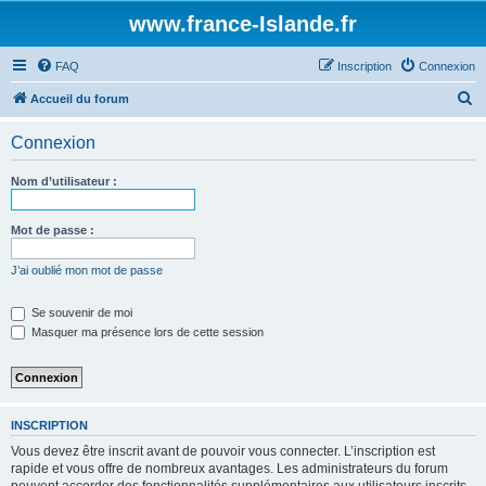
www.france-Islande.fr
FAQ
Inscription
Connexion
R
Accueil du forum
e
Connexion
c
h
Nom d’utilisateur :
e
r
Mot de passe :
c
J’ai oublié mon mot de passe
h
e
Se souvenir de moi
Masquer ma présence lors de cette session
r
INSCRIPTION
Vous devez être inscrit avant de pouvoir vous connecter. L’inscription est
rapide et vous offre de nombreux avantages. Les administrateurs du forum
peuvent accorder des fonctionnalités supplémentaires aux utilisateurs inscrits.