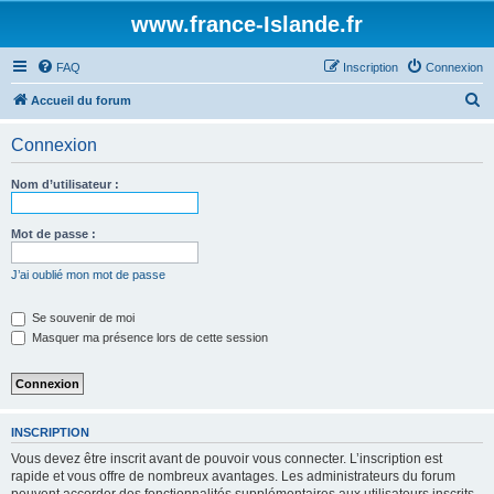
www.france-Islande.fr
FAQ
Inscription
Connexion
R
Accueil du forum
e
Connexion
c
h
Nom d’utilisateur :
e
r
Mot de passe :
c
J’ai oublié mon mot de passe
h
e
Se souvenir de moi
Masquer ma présence lors de cette session
r
INSCRIPTION
Vous devez être inscrit avant de pouvoir vous connecter. L’inscription est
rapide et vous offre de nombreux avantages. Les administrateurs du forum
peuvent accorder des fonctionnalités supplémentaires aux utilisateurs inscrits.