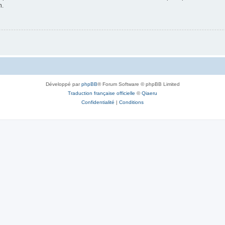
n.
Développé par
phpBB
® Forum Software © phpBB Limited
Traduction française officielle
©
Qiaeru
Confidentialité
|
Conditions