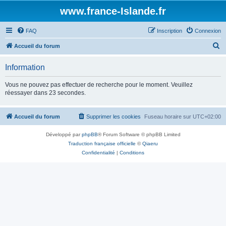
www.france-Islande.fr
FAQ
Inscription
Connexion
R
Accueil du forum
e
Information
c
h
Vous ne pouvez pas effectuer de recherche pour le moment. Veuillez
réessayer dans 23 secondes.
e
r
Accueil du forum
Supprimer les cookies
Fuseau horaire sur
UTC+02:00
c
h
Développé par
phpBB
® Forum Software © phpBB Limited
e
Traduction française officielle
©
Qiaeru
Confidentialité
|
Conditions
r