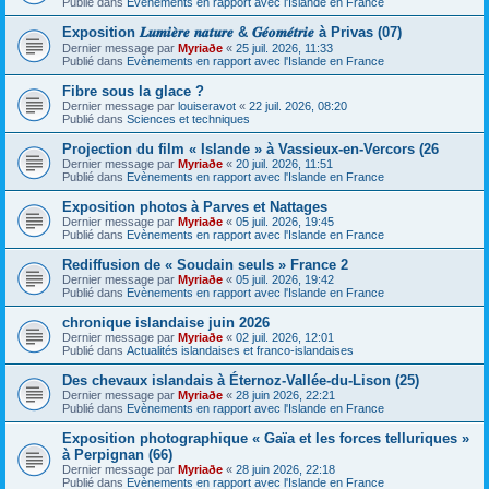
Publié dans
Evènements en rapport avec l'Islande en France
Exposition 𝑳𝒖𝒎𝒊𝒆̀𝒓𝒆 𝒏𝒂𝒕𝒖𝒓𝒆 & 𝑮𝒆́𝒐𝒎𝒆́𝒕𝒓𝒊𝒆 à Privas (07)
Dernier message par
Myriaðe
«
25 juil. 2026, 11:33
Publié dans
Evènements en rapport avec l'Islande en France
Fibre sous la glace ?
Dernier message par
louiseravot
«
22 juil. 2026, 08:20
Publié dans
Sciences et techniques
Projection du film « Islande » à Vassieux-en-Vercors (26
Dernier message par
Myriaðe
«
20 juil. 2026, 11:51
Publié dans
Evènements en rapport avec l'Islande en France
Exposition photos à Parves et Nattages
Dernier message par
Myriaðe
«
05 juil. 2026, 19:45
Publié dans
Evènements en rapport avec l'Islande en France
Rediffusion de « Soudain seuls » France 2
Dernier message par
Myriaðe
«
05 juil. 2026, 19:42
Publié dans
Evènements en rapport avec l'Islande en France
chronique islandaise juin 2026
Dernier message par
Myriaðe
«
02 juil. 2026, 12:01
Publié dans
Actualités islandaises et franco-islandaises
Des chevaux islandais à Éternoz-Vallée-du-Lison (25)
Dernier message par
Myriaðe
«
28 juin 2026, 22:21
Publié dans
Evènements en rapport avec l'Islande en France
Exposition photographique « Gaïa et les forces telluriques »
à Perpignan (66)
Dernier message par
Myriaðe
«
28 juin 2026, 22:18
Publié dans
Evènements en rapport avec l'Islande en France