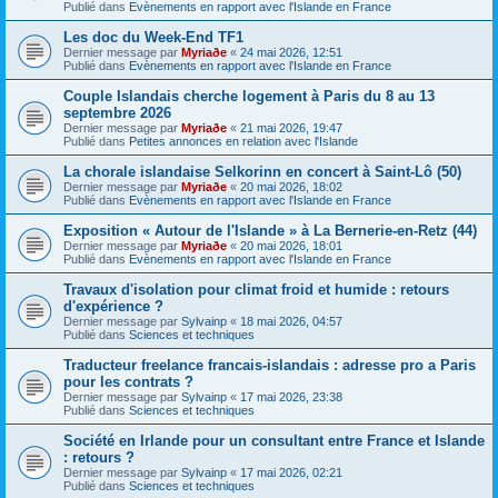
Publié dans
Evènements en rapport avec l'Islande en France
Les doc du Week-End TF1
Dernier message par
Myriaðe
«
24 mai 2026, 12:51
Publié dans
Evènements en rapport avec l'Islande en France
Couple Islandais cherche logement à Paris du 8 au 13
septembre 2026
Dernier message par
Myriaðe
«
21 mai 2026, 19:47
Publié dans
Petites annonces en relation avec l'Islande
La chorale islandaise Selkorinn en concert à Saint-Lô (50)
Dernier message par
Myriaðe
«
20 mai 2026, 18:02
Publié dans
Evènements en rapport avec l'Islande en France
Exposition « Autour de l'Islande » à La Bernerie-en-Retz (44)
Dernier message par
Myriaðe
«
20 mai 2026, 18:01
Publié dans
Evènements en rapport avec l'Islande en France
Travaux d'isolation pour climat froid et humide : retours
d'expérience ?
Dernier message par
Sylvainp
«
18 mai 2026, 04:57
Publié dans
Sciences et techniques
Traducteur freelance francais-islandais : adresse pro a Paris
pour les contrats ?
Dernier message par
Sylvainp
«
17 mai 2026, 23:38
Publié dans
Sciences et techniques
Société en Irlande pour un consultant entre France et Islande
: retours ?
Dernier message par
Sylvainp
«
17 mai 2026, 02:21
Publié dans
Sciences et techniques