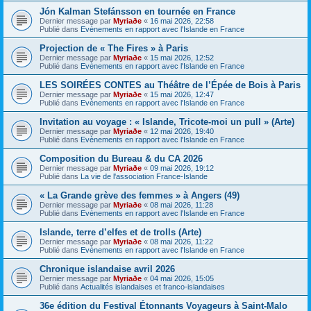
Jón Kalman Stefánsson en tournée en France
Dernier message par
Myriaðe
«
16 mai 2026, 22:58
Publié dans
Evènements en rapport avec l'Islande en France
Projection de « The Fires » à Paris
Dernier message par
Myriaðe
«
15 mai 2026, 12:52
Publié dans
Evènements en rapport avec l'Islande en France
LES SOIRÉES CONTES au Théâtre de l’Épée de Bois à Paris
Dernier message par
Myriaðe
«
15 mai 2026, 12:47
Publié dans
Evènements en rapport avec l'Islande en France
Invitation au voyage : « Islande, Tricote-moi un pull » (Arte)
Dernier message par
Myriaðe
«
12 mai 2026, 19:40
Publié dans
Evènements en rapport avec l'Islande en France
Composition du Bureau & du CA 2026
Dernier message par
Myriaðe
«
09 mai 2026, 19:12
Publié dans
La vie de l'association France-Islande
« La Grande grève des femmes » à Angers (49)
Dernier message par
Myriaðe
«
08 mai 2026, 11:28
Publié dans
Evènements en rapport avec l'Islande en France
Islande, terre d’elfes et de trolls (Arte)
Dernier message par
Myriaðe
«
08 mai 2026, 11:22
Publié dans
Evènements en rapport avec l'Islande en France
Chronique islandaise avril 2026
Dernier message par
Myriaðe
«
04 mai 2026, 15:05
Publié dans
Actualités islandaises et franco-islandaises
36e édition du Festival Étonnants Voyageurs à Saint-Malo