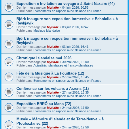
Exposition « Invitation au voyage » à Saint-Nazaire (44)
Dernier message par
Myriaðe
«
04 juin 2026, 20:55
Publié dans
Evènements en rapport avec l'Islande en France
Björk inaugure son exposition immersive « Echolalia » à
Reykjavík
Dernier message par
Myriaðe
«
03 juin 2026, 16:42
Publié dans
Musique islandaise
Björk inaugure son exposition immersive « Echolalia » à
Reykjavík
Dernier message par
Myriaðe
«
03 juin 2026, 16:41
Publié dans
Evènements en rapport avec l'Islande en France
Chronique islandaise mai 2026
Dernier message par
Myriaðe
«
30 mai 2026, 16:00
Publié dans
Actualités islandaises et franco-islandaises
Fête de la Musique à La Fouillade (12)
Dernier message par
Myriaðe
«
27 mai 2026, 15:45
Publié dans
Evènements en rapport avec l'Islande en France
Conférence sur les volcans à Arzens (11)
Dernier message par
Myriaðe
«
27 mai 2026, 15:35
Publié dans
Evènements en rapport avec l'Islande en France
Exposition ERRÓ au Mans (72)
Dernier message par
Myriaðe
«
24 mai 2026, 17:50
Publié dans
Evènements en rapport avec l'Islande en France
Musée « Mémoire d’Islande et de Terre-Neuve » à
Ploubazlanec (22)
Dernier message par
Myriaðe
«
24 mai 2026, 12:58