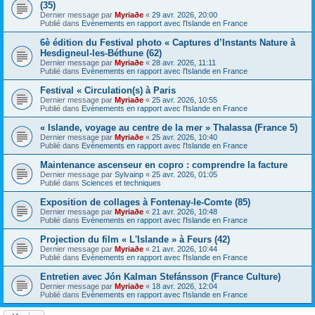
(35)
Dernier message par
Myriaðe
«
29 avr. 2026, 20:00
Publié dans
Evènements en rapport avec l'Islande en France
6è édition du Festival photo « Captures d’Instants Nature à
Hesdigneul-les-Béthune (62)
Dernier message par
Myriaðe
«
28 avr. 2026, 11:11
Publié dans
Evènements en rapport avec l'Islande en France
Festival « Circulation(s) à Paris
Dernier message par
Myriaðe
«
25 avr. 2026, 10:55
Publié dans
Evènements en rapport avec l'Islande en France
« Islande, voyage au centre de la mer » Thalassa (France 5)
Dernier message par
Myriaðe
«
25 avr. 2026, 10:40
Publié dans
Evènements en rapport avec l'Islande en France
Maintenance ascenseur en copro : comprendre la facture
Dernier message par
Sylvainp
«
25 avr. 2026, 01:05
Publié dans
Sciences et techniques
Exposition de collages à Fontenay-le-Comte (85)
Dernier message par
Myriaðe
«
21 avr. 2026, 10:48
Publié dans
Evènements en rapport avec l'Islande en France
Projection du film « L'Islande » à Feurs (42)
Dernier message par
Myriaðe
«
21 avr. 2026, 10:44
Publié dans
Evènements en rapport avec l'Islande en France
Entretien avec Jón Kalman Stefánsson (France Culture)
Dernier message par
Myriaðe
«
18 avr. 2026, 12:04
Publié dans
Evènements en rapport avec l'Islande en France