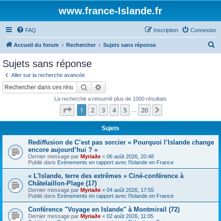
www.france-Islande.fr
FAQ
Inscription
Connexion
R
Accueil du forum
Rechercher
Sujets sans réponse
e
Sujets sans réponse
c
Aller sur la recherche avancée
h
Rechercher
Recherche avancée
e
La recherche a retourné plus de 1000 résultats
r
Page
1
sur
20
1
2
3
4
5
20
Suivant
…
c
h
Sujets
e
Rediffusion de C’est pas sorcier « Pourquoi l’Islande change
encore aujourd’hui ? »
r
Dernier message par
Myriaðe
«
06 août 2026, 20:48
Publié dans
Evènements en rapport avec l'Islande en France
« L'Islande, terre des extrêmes » Ciné-conférence à
Châtelaillon-Plage (17)
Dernier message par
Myriaðe
«
04 août 2026, 17:55
Publié dans
Evènements en rapport avec l'Islande en France
Conférence "Voyage en Islande" à Montmirail (72)
Dernier message par
Myriaðe
«
02 août 2026, 11:05