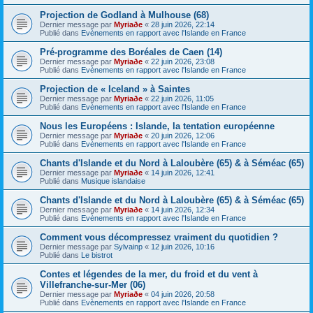
Projection de Godland à Mulhouse (68)
Dernier message par
Myriaðe
«
28 juin 2026, 22:14
Publié dans
Evènements en rapport avec l'Islande en France
Pré-programme des Boréales de Caen (14)
Dernier message par
Myriaðe
«
22 juin 2026, 23:08
Publié dans
Evènements en rapport avec l'Islande en France
Projection de « Iceland » à Saintes
Dernier message par
Myriaðe
«
22 juin 2026, 11:05
Publié dans
Evènements en rapport avec l'Islande en France
Nous les Européens : Islande, la tentation européenne
Dernier message par
Myriaðe
«
20 juin 2026, 12:06
Publié dans
Evènements en rapport avec l'Islande en France
Chants d'Islande et du Nord à Laloubère (65) & à Séméac (65)
Dernier message par
Myriaðe
«
14 juin 2026, 12:41
Publié dans
Musique islandaise
Chants d'Islande et du Nord à Laloubère (65) & à Séméac (65)
Dernier message par
Myriaðe
«
14 juin 2026, 12:34
Publié dans
Evènements en rapport avec l'Islande en France
Comment vous décompressez vraiment du quotidien ?
Dernier message par
Sylvainp
«
12 juin 2026, 10:16
Publié dans
Le bistrot
Contes et légendes de la mer, du froid et du vent à
Villefranche-sur-Mer (06)
Dernier message par
Myriaðe
«
04 juin 2026, 20:58
Publié dans
Evènements en rapport avec l'Islande en France