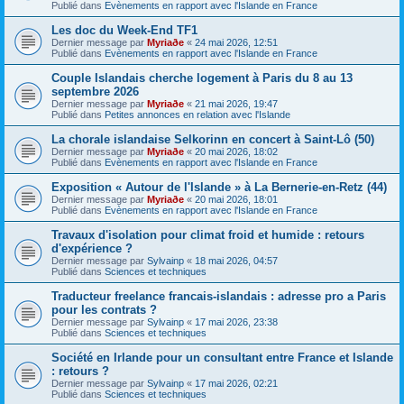
Publié dans
Evènements en rapport avec l'Islande en France
Les doc du Week-End TF1
Dernier message par
Myriaðe
«
24 mai 2026, 12:51
Publié dans
Evènements en rapport avec l'Islande en France
Couple Islandais cherche logement à Paris du 8 au 13
septembre 2026
Dernier message par
Myriaðe
«
21 mai 2026, 19:47
Publié dans
Petites annonces en relation avec l'Islande
La chorale islandaise Selkorinn en concert à Saint-Lô (50)
Dernier message par
Myriaðe
«
20 mai 2026, 18:02
Publié dans
Evènements en rapport avec l'Islande en France
Exposition « Autour de l'Islande » à La Bernerie-en-Retz (44)
Dernier message par
Myriaðe
«
20 mai 2026, 18:01
Publié dans
Evènements en rapport avec l'Islande en France
Travaux d'isolation pour climat froid et humide : retours
d'expérience ?
Dernier message par
Sylvainp
«
18 mai 2026, 04:57
Publié dans
Sciences et techniques
Traducteur freelance francais-islandais : adresse pro a Paris
pour les contrats ?
Dernier message par
Sylvainp
«
17 mai 2026, 23:38
Publié dans
Sciences et techniques
Société en Irlande pour un consultant entre France et Islande
: retours ?
Dernier message par
Sylvainp
«
17 mai 2026, 02:21
Publié dans
Sciences et techniques