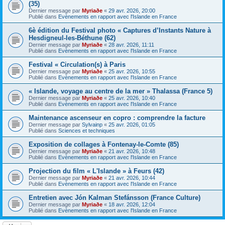
(35)
Dernier message par
Myriaðe
«
29 avr. 2026, 20:00
Publié dans
Evènements en rapport avec l'Islande en France
6è édition du Festival photo « Captures d’Instants Nature à
Hesdigneul-les-Béthune (62)
Dernier message par
Myriaðe
«
28 avr. 2026, 11:11
Publié dans
Evènements en rapport avec l'Islande en France
Festival « Circulation(s) à Paris
Dernier message par
Myriaðe
«
25 avr. 2026, 10:55
Publié dans
Evènements en rapport avec l'Islande en France
« Islande, voyage au centre de la mer » Thalassa (France 5)
Dernier message par
Myriaðe
«
25 avr. 2026, 10:40
Publié dans
Evènements en rapport avec l'Islande en France
Maintenance ascenseur en copro : comprendre la facture
Dernier message par
Sylvainp
«
25 avr. 2026, 01:05
Publié dans
Sciences et techniques
Exposition de collages à Fontenay-le-Comte (85)
Dernier message par
Myriaðe
«
21 avr. 2026, 10:48
Publié dans
Evènements en rapport avec l'Islande en France
Projection du film « L'Islande » à Feurs (42)
Dernier message par
Myriaðe
«
21 avr. 2026, 10:44
Publié dans
Evènements en rapport avec l'Islande en France
Entretien avec Jón Kalman Stefánsson (France Culture)
Dernier message par
Myriaðe
«
18 avr. 2026, 12:04
Publié dans
Evènements en rapport avec l'Islande en France