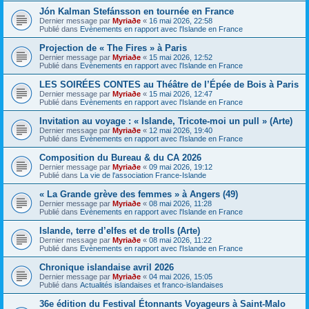
Jón Kalman Stefánsson en tournée en France
Dernier message par
Myriaðe
«
16 mai 2026, 22:58
Publié dans
Evènements en rapport avec l'Islande en France
Projection de « The Fires » à Paris
Dernier message par
Myriaðe
«
15 mai 2026, 12:52
Publié dans
Evènements en rapport avec l'Islande en France
LES SOIRÉES CONTES au Théâtre de l’Épée de Bois à Paris
Dernier message par
Myriaðe
«
15 mai 2026, 12:47
Publié dans
Evènements en rapport avec l'Islande en France
Invitation au voyage : « Islande, Tricote-moi un pull » (Arte)
Dernier message par
Myriaðe
«
12 mai 2026, 19:40
Publié dans
Evènements en rapport avec l'Islande en France
Composition du Bureau & du CA 2026
Dernier message par
Myriaðe
«
09 mai 2026, 19:12
Publié dans
La vie de l'association France-Islande
« La Grande grève des femmes » à Angers (49)
Dernier message par
Myriaðe
«
08 mai 2026, 11:28
Publié dans
Evènements en rapport avec l'Islande en France
Islande, terre d’elfes et de trolls (Arte)
Dernier message par
Myriaðe
«
08 mai 2026, 11:22
Publié dans
Evènements en rapport avec l'Islande en France
Chronique islandaise avril 2026
Dernier message par
Myriaðe
«
04 mai 2026, 15:05
Publié dans
Actualités islandaises et franco-islandaises
36e édition du Festival Étonnants Voyageurs à Saint-Malo