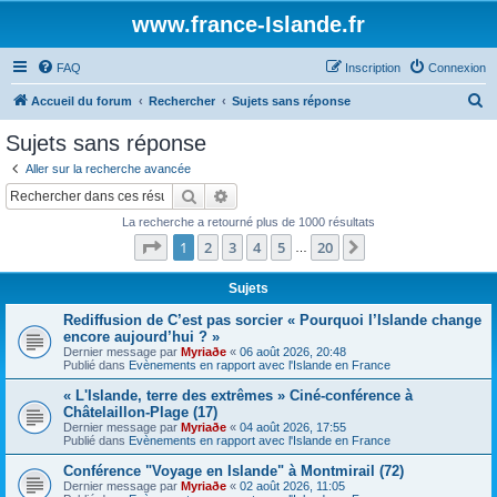
www.france-Islande.fr
FAQ
Inscription
Connexion
R
Accueil du forum
Rechercher
Sujets sans réponse
e
Sujets sans réponse
c
Aller sur la recherche avancée
h
Rechercher
Recherche avancée
e
La recherche a retourné plus de 1000 résultats
r
Page
1
sur
20
1
2
3
4
5
20
Suivant
…
c
h
Sujets
e
Rediffusion de C’est pas sorcier « Pourquoi l’Islande change
encore aujourd’hui ? »
r
Dernier message par
Myriaðe
«
06 août 2026, 20:48
Publié dans
Evènements en rapport avec l'Islande en France
« L'Islande, terre des extrêmes » Ciné-conférence à
Châtelaillon-Plage (17)
Dernier message par
Myriaðe
«
04 août 2026, 17:55
Publié dans
Evènements en rapport avec l'Islande en France
Conférence "Voyage en Islande" à Montmirail (72)
Dernier message par
Myriaðe
«
02 août 2026, 11:05