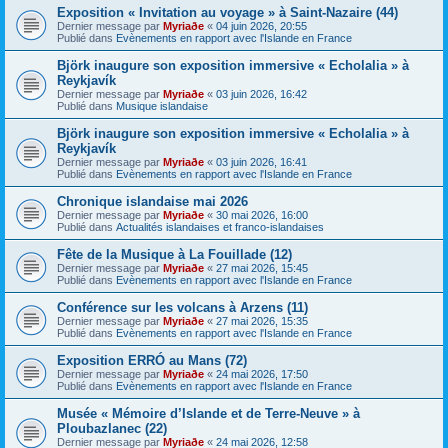
Exposition « Invitation au voyage » à Saint-Nazaire (44)
Dernier message par
Myriaðe
«
04 juin 2026, 20:55
Publié dans
Evènements en rapport avec l'Islande en France
Björk inaugure son exposition immersive « Echolalia » à
Reykjavík
Dernier message par
Myriaðe
«
03 juin 2026, 16:42
Publié dans
Musique islandaise
Björk inaugure son exposition immersive « Echolalia » à
Reykjavík
Dernier message par
Myriaðe
«
03 juin 2026, 16:41
Publié dans
Evènements en rapport avec l'Islande en France
Chronique islandaise mai 2026
Dernier message par
Myriaðe
«
30 mai 2026, 16:00
Publié dans
Actualités islandaises et franco-islandaises
Fête de la Musique à La Fouillade (12)
Dernier message par
Myriaðe
«
27 mai 2026, 15:45
Publié dans
Evènements en rapport avec l'Islande en France
Conférence sur les volcans à Arzens (11)
Dernier message par
Myriaðe
«
27 mai 2026, 15:35
Publié dans
Evènements en rapport avec l'Islande en France
Exposition ERRÓ au Mans (72)
Dernier message par
Myriaðe
«
24 mai 2026, 17:50
Publié dans
Evènements en rapport avec l'Islande en France
Musée « Mémoire d’Islande et de Terre-Neuve » à
Ploubazlanec (22)
Dernier message par
Myriaðe
«
24 mai 2026, 12:58