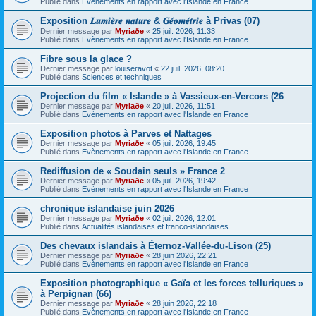
Publié dans
Evènements en rapport avec l'Islande en France
Exposition 𝑳𝒖𝒎𝒊𝒆̀𝒓𝒆 𝒏𝒂𝒕𝒖𝒓𝒆 & 𝑮𝒆́𝒐𝒎𝒆́𝒕𝒓𝒊𝒆 à Privas (07)
Dernier message par
Myriaðe
«
25 juil. 2026, 11:33
Publié dans
Evènements en rapport avec l'Islande en France
Fibre sous la glace ?
Dernier message par
louiseravot
«
22 juil. 2026, 08:20
Publié dans
Sciences et techniques
Projection du film « Islande » à Vassieux-en-Vercors (26
Dernier message par
Myriaðe
«
20 juil. 2026, 11:51
Publié dans
Evènements en rapport avec l'Islande en France
Exposition photos à Parves et Nattages
Dernier message par
Myriaðe
«
05 juil. 2026, 19:45
Publié dans
Evènements en rapport avec l'Islande en France
Rediffusion de « Soudain seuls » France 2
Dernier message par
Myriaðe
«
05 juil. 2026, 19:42
Publié dans
Evènements en rapport avec l'Islande en France
chronique islandaise juin 2026
Dernier message par
Myriaðe
«
02 juil. 2026, 12:01
Publié dans
Actualités islandaises et franco-islandaises
Des chevaux islandais à Éternoz-Vallée-du-Lison (25)
Dernier message par
Myriaðe
«
28 juin 2026, 22:21
Publié dans
Evènements en rapport avec l'Islande en France
Exposition photographique « Gaïa et les forces telluriques »
à Perpignan (66)
Dernier message par
Myriaðe
«
28 juin 2026, 22:18
Publié dans
Evènements en rapport avec l'Islande en France