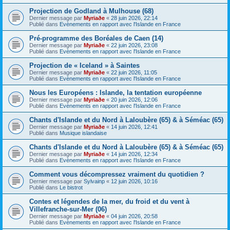
Projection de Godland à Mulhouse (68)
Dernier message par
Myriaðe
«
28 juin 2026, 22:14
Publié dans
Evènements en rapport avec l'Islande en France
Pré-programme des Boréales de Caen (14)
Dernier message par
Myriaðe
«
22 juin 2026, 23:08
Publié dans
Evènements en rapport avec l'Islande en France
Projection de « Iceland » à Saintes
Dernier message par
Myriaðe
«
22 juin 2026, 11:05
Publié dans
Evènements en rapport avec l'Islande en France
Nous les Européens : Islande, la tentation européenne
Dernier message par
Myriaðe
«
20 juin 2026, 12:06
Publié dans
Evènements en rapport avec l'Islande en France
Chants d'Islande et du Nord à Laloubère (65) & à Séméac (65)
Dernier message par
Myriaðe
«
14 juin 2026, 12:41
Publié dans
Musique islandaise
Chants d'Islande et du Nord à Laloubère (65) & à Séméac (65)
Dernier message par
Myriaðe
«
14 juin 2026, 12:34
Publié dans
Evènements en rapport avec l'Islande en France
Comment vous décompressez vraiment du quotidien ?
Dernier message par
Sylvainp
«
12 juin 2026, 10:16
Publié dans
Le bistrot
Contes et légendes de la mer, du froid et du vent à
Villefranche-sur-Mer (06)
Dernier message par
Myriaðe
«
04 juin 2026, 20:58
Publié dans
Evènements en rapport avec l'Islande en France