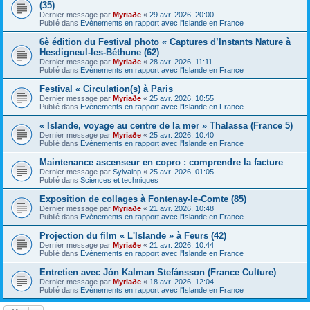
(35)
Dernier message par
Myriaðe
«
29 avr. 2026, 20:00
Publié dans
Evènements en rapport avec l'Islande en France
6è édition du Festival photo « Captures d’Instants Nature à
Hesdigneul-les-Béthune (62)
Dernier message par
Myriaðe
«
28 avr. 2026, 11:11
Publié dans
Evènements en rapport avec l'Islande en France
Festival « Circulation(s) à Paris
Dernier message par
Myriaðe
«
25 avr. 2026, 10:55
Publié dans
Evènements en rapport avec l'Islande en France
« Islande, voyage au centre de la mer » Thalassa (France 5)
Dernier message par
Myriaðe
«
25 avr. 2026, 10:40
Publié dans
Evènements en rapport avec l'Islande en France
Maintenance ascenseur en copro : comprendre la facture
Dernier message par
Sylvainp
«
25 avr. 2026, 01:05
Publié dans
Sciences et techniques
Exposition de collages à Fontenay-le-Comte (85)
Dernier message par
Myriaðe
«
21 avr. 2026, 10:48
Publié dans
Evènements en rapport avec l'Islande en France
Projection du film « L'Islande » à Feurs (42)
Dernier message par
Myriaðe
«
21 avr. 2026, 10:44
Publié dans
Evènements en rapport avec l'Islande en France
Entretien avec Jón Kalman Stefánsson (France Culture)
Dernier message par
Myriaðe
«
18 avr. 2026, 12:04
Publié dans
Evènements en rapport avec l'Islande en France