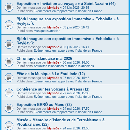
Exposition « Invitation au voyage » à Saint-Nazaire (44)
Dernier message par
Myriaðe
«
04 juin 2026, 20:55
Publié dans
Evènements en rapport avec l'Islande en France
Björk inaugure son exposition immersive « Echolalia » à
Reykjavík
Dernier message par
Myriaðe
«
03 juin 2026, 16:42
Publié dans
Musique islandaise
Björk inaugure son exposition immersive « Echolalia » à
Reykjavík
Dernier message par
Myriaðe
«
03 juin 2026, 16:41
Publié dans
Evènements en rapport avec l'Islande en France
Chronique islandaise mai 2026
Dernier message par
Myriaðe
«
30 mai 2026, 16:00
Publié dans
Actualités islandaises et franco-islandaises
Fête de la Musique à La Fouillade (12)
Dernier message par
Myriaðe
«
27 mai 2026, 15:45
Publié dans
Evènements en rapport avec l'Islande en France
Conférence sur les volcans à Arzens (11)
Dernier message par
Myriaðe
«
27 mai 2026, 15:35
Publié dans
Evènements en rapport avec l'Islande en France
Exposition ERRÓ au Mans (72)
Dernier message par
Myriaðe
«
24 mai 2026, 17:50
Publié dans
Evènements en rapport avec l'Islande en France
Musée « Mémoire d’Islande et de Terre-Neuve » à
Ploubazlanec (22)
Dernier message par
Myriaðe
«
24 mai 2026, 12:58