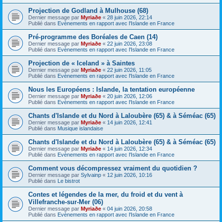
Projection de Godland à Mulhouse (68)
Dernier message par
Myriaðe
«
28 juin 2026, 22:14
Publié dans
Evènements en rapport avec l'Islande en France
Pré-programme des Boréales de Caen (14)
Dernier message par
Myriaðe
«
22 juin 2026, 23:08
Publié dans
Evènements en rapport avec l'Islande en France
Projection de « Iceland » à Saintes
Dernier message par
Myriaðe
«
22 juin 2026, 11:05
Publié dans
Evènements en rapport avec l'Islande en France
Nous les Européens : Islande, la tentation européenne
Dernier message par
Myriaðe
«
20 juin 2026, 12:06
Publié dans
Evènements en rapport avec l'Islande en France
Chants d'Islande et du Nord à Laloubère (65) & à Séméac (65)
Dernier message par
Myriaðe
«
14 juin 2026, 12:41
Publié dans
Musique islandaise
Chants d'Islande et du Nord à Laloubère (65) & à Séméac (65)
Dernier message par
Myriaðe
«
14 juin 2026, 12:34
Publié dans
Evènements en rapport avec l'Islande en France
Comment vous décompressez vraiment du quotidien ?
Dernier message par
Sylvainp
«
12 juin 2026, 10:16
Publié dans
Le bistrot
Contes et légendes de la mer, du froid et du vent à
Villefranche-sur-Mer (06)
Dernier message par
Myriaðe
«
04 juin 2026, 20:58
Publié dans
Evènements en rapport avec l'Islande en France