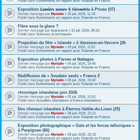
Publié dans
Evènements en rapport avec l'Islande en France
Exposition 𝑳𝒖𝒎𝒊𝒆̀𝒓𝒆 𝒏𝒂𝒕𝒖𝒓𝒆 & 𝑮𝒆́𝒐𝒎𝒆́𝒕𝒓𝒊𝒆 à Privas (07)
Dernier message par
Myriaðe
«
25 juil. 2026, 11:33
Publié dans
Evènements en rapport avec l'Islande en France
Fibre sous la glace ?
Dernier message par
louiseravot
«
22 juil. 2026, 08:20
Publié dans
Sciences et techniques
Projection du film « Islande » à Vassieux-en-Vercors (26
Dernier message par
Myriaðe
«
20 juil. 2026, 11:51
Publié dans
Evènements en rapport avec l'Islande en France
Exposition photos à Parves et Nattages
Dernier message par
Myriaðe
«
05 juil. 2026, 19:45
Publié dans
Evènements en rapport avec l'Islande en France
Rediffusion de « Soudain seuls » France 2
Dernier message par
Myriaðe
«
05 juil. 2026, 19:42
Publié dans
Evènements en rapport avec l'Islande en France
chronique islandaise juin 2026
Dernier message par
Myriaðe
«
02 juil. 2026, 12:01
Publié dans
Actualités islandaises et franco-islandaises
Des chevaux islandais à Éternoz-Vallée-du-Lison (25)
Dernier message par
Myriaðe
«
28 juin 2026, 22:21
Publié dans
Evènements en rapport avec l'Islande en France
Exposition photographique « Gaïa et les forces telluriques »
à Perpignan (66)
Dernier message par
Myriaðe
«
28 juin 2026, 22:18
Publié dans
Evènements en rapport avec l'Islande en France