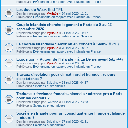
Publié dans
Evènements en rapport avec l'Islande en France
Les doc du Week-End TF1
Dernier message par
Myriaðe
«
24 mai 2026, 12:51
Publié dans
Evènements en rapport avec l'Islande en France
Couple Islandais cherche logement à Paris du 8 au 13
septembre 2026
Dernier message par
Myriaðe
«
21 mai 2026, 19:47
Publié dans
Petites annonces en relation avec l'Islande
La chorale islandaise Selkorinn en concert à Saint-Lô (50)
Dernier message par
Myriaðe
«
20 mai 2026, 18:02
Publié dans
Evènements en rapport avec l'Islande en France
Exposition « Autour de l'Islande » à La Bernerie-en-Retz (44)
Dernier message par
Myriaðe
«
20 mai 2026, 18:01
Publié dans
Evènements en rapport avec l'Islande en France
Travaux d'isolation pour climat froid et humide : retours
d'expérience ?
Dernier message par
Sylvainp
«
18 mai 2026, 04:57
Publié dans
Sciences et techniques
Traducteur freelance francais-islandais : adresse pro a Paris
pour les contrats ?
Dernier message par
Sylvainp
«
17 mai 2026, 23:38
Publié dans
Sciences et techniques
Société en Irlande pour un consultant entre France et Islande
: retours ?
Dernier message par
Sylvainp
«
17 mai 2026, 02:21
Publié dans
Sciences et techniques