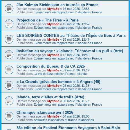
Jón Kalman Stefánsson en tournée en France
Dernier message par
Myriaðe
«
16 mai 2026, 22:58
Publié dans
Evènements en rapport avec l'Islande en France
Projection de « The Fires » à Paris
Dernier message par
Myriaðe
«
15 mai 2026, 12:52
Publié dans
Evènements en rapport avec l'Islande en France
LES SOIRÉES CONTES au Théâtre de l’Épée de Bois à Paris
Dernier message par
Myriaðe
«
15 mai 2026, 12:47
Publié dans
Evènements en rapport avec l'Islande en France
Invitation au voyage : « Islande, Tricote-moi un pull » (Arte)
Dernier message par
Myriaðe
«
12 mai 2026, 19:40
Publié dans
Evènements en rapport avec l'Islande en France
Composition du Bureau & du CA 2026
Dernier message par
Myriaðe
«
09 mai 2026, 19:12
Publié dans
La vie de l'association France-Islande
« La Grande grève des femmes » à Angers (49)
Dernier message par
Myriaðe
«
08 mai 2026, 11:28
Publié dans
Evènements en rapport avec l'Islande en France
Islande, terre d’elfes et de trolls (Arte)
Dernier message par
Myriaðe
«
08 mai 2026, 11:22
Publié dans
Evènements en rapport avec l'Islande en France
Chronique islandaise avril 2026
Dernier message par
Myriaðe
«
04 mai 2026, 15:05
Publié dans
Actualités islandaises et franco-islandaises
36e édition du Festival Étonnants Voyageurs à Saint-Malo