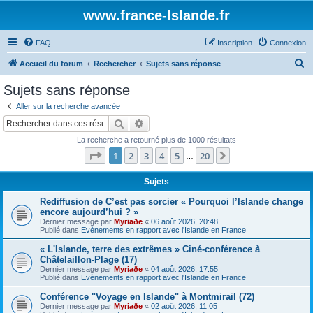
www.france-Islande.fr
FAQ
Inscription
Connexion
R
Accueil du forum
Rechercher
Sujets sans réponse
e
Sujets sans réponse
c
Aller sur la recherche avancée
h
Rechercher
Recherche avancée
e
La recherche a retourné plus de 1000 résultats
r
Page
1
sur
20
1
2
3
4
5
20
Suivant
…
c
h
Sujets
e
Rediffusion de C’est pas sorcier « Pourquoi l’Islande change
encore aujourd’hui ? »
r
Dernier message par
Myriaðe
«
06 août 2026, 20:48
Publié dans
Evènements en rapport avec l'Islande en France
« L'Islande, terre des extrêmes » Ciné-conférence à
Châtelaillon-Plage (17)
Dernier message par
Myriaðe
«
04 août 2026, 17:55
Publié dans
Evènements en rapport avec l'Islande en France
Conférence "Voyage en Islande" à Montmirail (72)
Dernier message par
Myriaðe
«
02 août 2026, 11:05