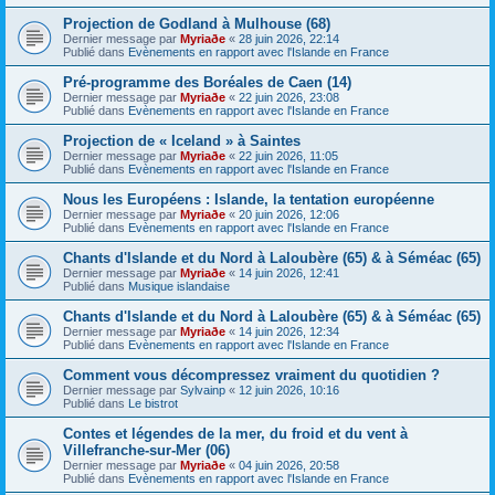
Projection de Godland à Mulhouse (68)
Dernier message par
Myriaðe
«
28 juin 2026, 22:14
Publié dans
Evènements en rapport avec l'Islande en France
Pré-programme des Boréales de Caen (14)
Dernier message par
Myriaðe
«
22 juin 2026, 23:08
Publié dans
Evènements en rapport avec l'Islande en France
Projection de « Iceland » à Saintes
Dernier message par
Myriaðe
«
22 juin 2026, 11:05
Publié dans
Evènements en rapport avec l'Islande en France
Nous les Européens : Islande, la tentation européenne
Dernier message par
Myriaðe
«
20 juin 2026, 12:06
Publié dans
Evènements en rapport avec l'Islande en France
Chants d'Islande et du Nord à Laloubère (65) & à Séméac (65)
Dernier message par
Myriaðe
«
14 juin 2026, 12:41
Publié dans
Musique islandaise
Chants d'Islande et du Nord à Laloubère (65) & à Séméac (65)
Dernier message par
Myriaðe
«
14 juin 2026, 12:34
Publié dans
Evènements en rapport avec l'Islande en France
Comment vous décompressez vraiment du quotidien ?
Dernier message par
Sylvainp
«
12 juin 2026, 10:16
Publié dans
Le bistrot
Contes et légendes de la mer, du froid et du vent à
Villefranche-sur-Mer (06)
Dernier message par
Myriaðe
«
04 juin 2026, 20:58
Publié dans
Evènements en rapport avec l'Islande en France