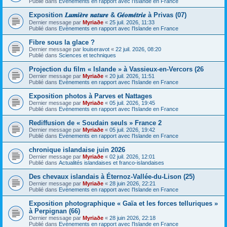
Publié dans
Evènements en rapport avec l'Islande en France
Exposition 𝑳𝒖𝒎𝒊𝒆̀𝒓𝒆 𝒏𝒂𝒕𝒖𝒓𝒆 & 𝑮𝒆́𝒐𝒎𝒆́𝒕𝒓𝒊𝒆 à Privas (07)
Dernier message par
Myriaðe
«
25 juil. 2026, 11:33
Publié dans
Evènements en rapport avec l'Islande en France
Fibre sous la glace ?
Dernier message par
louiseravot
«
22 juil. 2026, 08:20
Publié dans
Sciences et techniques
Projection du film « Islande » à Vassieux-en-Vercors (26
Dernier message par
Myriaðe
«
20 juil. 2026, 11:51
Publié dans
Evènements en rapport avec l'Islande en France
Exposition photos à Parves et Nattages
Dernier message par
Myriaðe
«
05 juil. 2026, 19:45
Publié dans
Evènements en rapport avec l'Islande en France
Rediffusion de « Soudain seuls » France 2
Dernier message par
Myriaðe
«
05 juil. 2026, 19:42
Publié dans
Evènements en rapport avec l'Islande en France
chronique islandaise juin 2026
Dernier message par
Myriaðe
«
02 juil. 2026, 12:01
Publié dans
Actualités islandaises et franco-islandaises
Des chevaux islandais à Éternoz-Vallée-du-Lison (25)
Dernier message par
Myriaðe
«
28 juin 2026, 22:21
Publié dans
Evènements en rapport avec l'Islande en France
Exposition photographique « Gaïa et les forces telluriques »
à Perpignan (66)
Dernier message par
Myriaðe
«
28 juin 2026, 22:18
Publié dans
Evènements en rapport avec l'Islande en France