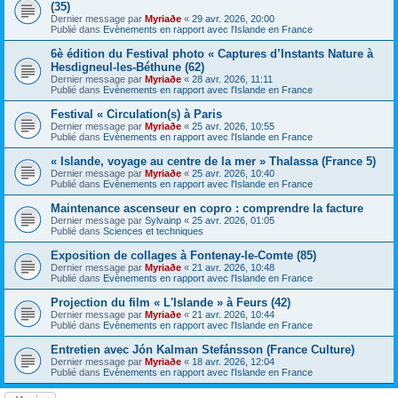
(35)
Dernier message par
Myriaðe
«
29 avr. 2026, 20:00
Publié dans
Evènements en rapport avec l'Islande en France
6è édition du Festival photo « Captures d’Instants Nature à
Hesdigneul-les-Béthune (62)
Dernier message par
Myriaðe
«
28 avr. 2026, 11:11
Publié dans
Evènements en rapport avec l'Islande en France
Festival « Circulation(s) à Paris
Dernier message par
Myriaðe
«
25 avr. 2026, 10:55
Publié dans
Evènements en rapport avec l'Islande en France
« Islande, voyage au centre de la mer » Thalassa (France 5)
Dernier message par
Myriaðe
«
25 avr. 2026, 10:40
Publié dans
Evènements en rapport avec l'Islande en France
Maintenance ascenseur en copro : comprendre la facture
Dernier message par
Sylvainp
«
25 avr. 2026, 01:05
Publié dans
Sciences et techniques
Exposition de collages à Fontenay-le-Comte (85)
Dernier message par
Myriaðe
«
21 avr. 2026, 10:48
Publié dans
Evènements en rapport avec l'Islande en France
Projection du film « L'Islande » à Feurs (42)
Dernier message par
Myriaðe
«
21 avr. 2026, 10:44
Publié dans
Evènements en rapport avec l'Islande en France
Entretien avec Jón Kalman Stefánsson (France Culture)
Dernier message par
Myriaðe
«
18 avr. 2026, 12:04
Publié dans
Evènements en rapport avec l'Islande en France