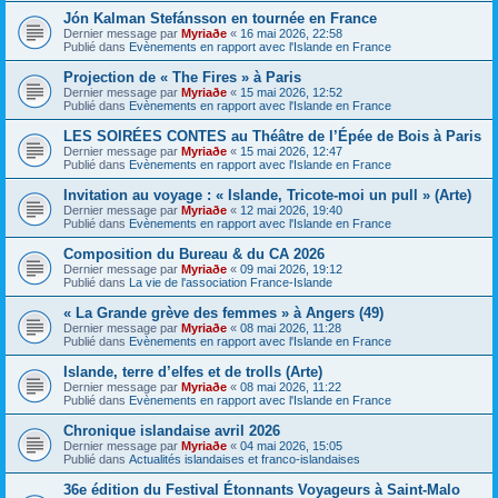
Jón Kalman Stefánsson en tournée en France
Dernier message par
Myriaðe
«
16 mai 2026, 22:58
Publié dans
Evènements en rapport avec l'Islande en France
Projection de « The Fires » à Paris
Dernier message par
Myriaðe
«
15 mai 2026, 12:52
Publié dans
Evènements en rapport avec l'Islande en France
LES SOIRÉES CONTES au Théâtre de l’Épée de Bois à Paris
Dernier message par
Myriaðe
«
15 mai 2026, 12:47
Publié dans
Evènements en rapport avec l'Islande en France
Invitation au voyage : « Islande, Tricote-moi un pull » (Arte)
Dernier message par
Myriaðe
«
12 mai 2026, 19:40
Publié dans
Evènements en rapport avec l'Islande en France
Composition du Bureau & du CA 2026
Dernier message par
Myriaðe
«
09 mai 2026, 19:12
Publié dans
La vie de l'association France-Islande
« La Grande grève des femmes » à Angers (49)
Dernier message par
Myriaðe
«
08 mai 2026, 11:28
Publié dans
Evènements en rapport avec l'Islande en France
Islande, terre d’elfes et de trolls (Arte)
Dernier message par
Myriaðe
«
08 mai 2026, 11:22
Publié dans
Evènements en rapport avec l'Islande en France
Chronique islandaise avril 2026
Dernier message par
Myriaðe
«
04 mai 2026, 15:05
Publié dans
Actualités islandaises et franco-islandaises
36e édition du Festival Étonnants Voyageurs à Saint-Malo