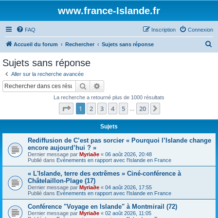
www.france-Islande.fr
FAQ
Inscription
Connexion
R
Accueil du forum
Rechercher
Sujets sans réponse
e
Sujets sans réponse
c
Aller sur la recherche avancée
h
Rechercher
Recherche avancée
e
La recherche a retourné plus de 1000 résultats
r
Page
1
sur
20
1
2
3
4
5
20
Suivant
…
c
h
Sujets
e
Rediffusion de C’est pas sorcier « Pourquoi l’Islande change
encore aujourd’hui ? »
r
Dernier message par
Myriaðe
«
06 août 2026, 20:48
Publié dans
Evènements en rapport avec l'Islande en France
« L'Islande, terre des extrêmes » Ciné-conférence à
Châtelaillon-Plage (17)
Dernier message par
Myriaðe
«
04 août 2026, 17:55
Publié dans
Evènements en rapport avec l'Islande en France
Conférence "Voyage en Islande" à Montmirail (72)
Dernier message par
Myriaðe
«
02 août 2026, 11:05