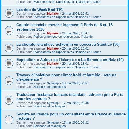
Publié dans
Evènements en rapport avec l'Islande en France
Les doc du Week-End TF1
Dernier message par
Myriaðe
«
24 mai 2026, 12:51
Publié dans
Evènements en rapport avec l'Islande en France
Couple Islandais cherche logement à Paris du 8 au 13
septembre 2026
Dernier message par
Myriaðe
«
21 mai 2026, 19:47
Publié dans
Petites annonces en relation avec l'Islande
La chorale islandaise Selkorinn en concert à Saint-Lô (50)
Dernier message par
Myriaðe
«
20 mai 2026, 18:02
Publié dans
Evènements en rapport avec l'Islande en France
Exposition « Autour de l'Islande » à La Bernerie-en-Retz (44)
Dernier message par
Myriaðe
«
20 mai 2026, 18:01
Publié dans
Evènements en rapport avec l'Islande en France
Travaux d'isolation pour climat froid et humide : retours
d'expérience ?
Dernier message par
Sylvainp
«
18 mai 2026, 04:57
Publié dans
Sciences et techniques
Traducteur freelance francais-islandais : adresse pro a Paris
pour les contrats ?
Dernier message par
Sylvainp
«
17 mai 2026, 23:38
Publié dans
Sciences et techniques
Société en Irlande pour un consultant entre France et Islande
: retours ?
Dernier message par
Sylvainp
«
17 mai 2026, 02:21
Publié dans
Sciences et techniques