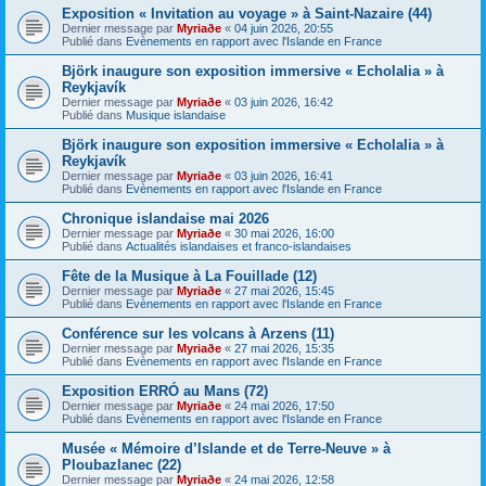
Exposition « Invitation au voyage » à Saint-Nazaire (44)
Dernier message par
Myriaðe
«
04 juin 2026, 20:55
Publié dans
Evènements en rapport avec l'Islande en France
Björk inaugure son exposition immersive « Echolalia » à
Reykjavík
Dernier message par
Myriaðe
«
03 juin 2026, 16:42
Publié dans
Musique islandaise
Björk inaugure son exposition immersive « Echolalia » à
Reykjavík
Dernier message par
Myriaðe
«
03 juin 2026, 16:41
Publié dans
Evènements en rapport avec l'Islande en France
Chronique islandaise mai 2026
Dernier message par
Myriaðe
«
30 mai 2026, 16:00
Publié dans
Actualités islandaises et franco-islandaises
Fête de la Musique à La Fouillade (12)
Dernier message par
Myriaðe
«
27 mai 2026, 15:45
Publié dans
Evènements en rapport avec l'Islande en France
Conférence sur les volcans à Arzens (11)
Dernier message par
Myriaðe
«
27 mai 2026, 15:35
Publié dans
Evènements en rapport avec l'Islande en France
Exposition ERRÓ au Mans (72)
Dernier message par
Myriaðe
«
24 mai 2026, 17:50
Publié dans
Evènements en rapport avec l'Islande en France
Musée « Mémoire d’Islande et de Terre-Neuve » à
Ploubazlanec (22)
Dernier message par
Myriaðe
«
24 mai 2026, 12:58