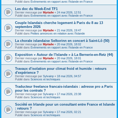
Publié dans
Evènements en rapport avec l'Islande en France
Les doc du Week-End TF1
Dernier message par
Myriaðe
«
24 mai 2026, 12:51
Publié dans
Evènements en rapport avec l'Islande en France
Couple Islandais cherche logement à Paris du 8 au 13
septembre 2026
Dernier message par
Myriaðe
«
21 mai 2026, 19:47
Publié dans
Petites annonces en relation avec l'Islande
La chorale islandaise Selkorinn en concert à Saint-Lô (50)
Dernier message par
Myriaðe
«
20 mai 2026, 18:02
Publié dans
Evènements en rapport avec l'Islande en France
Exposition « Autour de l'Islande » à La Bernerie-en-Retz (44)
Dernier message par
Myriaðe
«
20 mai 2026, 18:01
Publié dans
Evènements en rapport avec l'Islande en France
Travaux d'isolation pour climat froid et humide : retours
d'expérience ?
Dernier message par
Sylvainp
«
18 mai 2026, 04:57
Publié dans
Sciences et techniques
Traducteur freelance francais-islandais : adresse pro a Paris
pour les contrats ?
Dernier message par
Sylvainp
«
17 mai 2026, 23:38
Publié dans
Sciences et techniques
Société en Irlande pour un consultant entre France et Islande
: retours ?
Dernier message par
Sylvainp
«
17 mai 2026, 02:21
Publié dans
Sciences et techniques