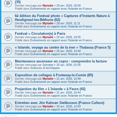
(35)
Dernier message par
Myriaðe
«
29 avr. 2026, 20:00
Publié dans
Evènements en rapport avec l'Islande en France
6è édition du Festival photo « Captures d’Instants Nature à
Hesdigneul-les-Béthune (62)
Dernier message par
Myriaðe
«
28 avr. 2026, 11:11
Publié dans
Evènements en rapport avec l'Islande en France
Festival « Circulation(s) à Paris
Dernier message par
Myriaðe
«
25 avr. 2026, 10:55
Publié dans
Evènements en rapport avec l'Islande en France
« Islande, voyage au centre de la mer » Thalassa (France 5)
Dernier message par
Myriaðe
«
25 avr. 2026, 10:40
Publié dans
Evènements en rapport avec l'Islande en France
Maintenance ascenseur en copro : comprendre la facture
Dernier message par
Sylvainp
«
25 avr. 2026, 01:05
Publié dans
Sciences et techniques
Exposition de collages à Fontenay-le-Comte (85)
Dernier message par
Myriaðe
«
21 avr. 2026, 10:48
Publié dans
Evènements en rapport avec l'Islande en France
Projection du film « L'Islande » à Feurs (42)
Dernier message par
Myriaðe
«
21 avr. 2026, 10:44
Publié dans
Evènements en rapport avec l'Islande en France
Entretien avec Jón Kalman Stefánsson (France Culture)
Dernier message par
Myriaðe
«
18 avr. 2026, 12:04
Publié dans
Evènements en rapport avec l'Islande en France