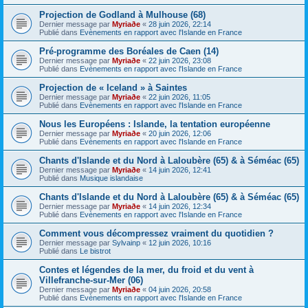
Projection de Godland à Mulhouse (68)
Dernier message par
Myriaðe
«
28 juin 2026, 22:14
Publié dans
Evènements en rapport avec l'Islande en France
Pré-programme des Boréales de Caen (14)
Dernier message par
Myriaðe
«
22 juin 2026, 23:08
Publié dans
Evènements en rapport avec l'Islande en France
Projection de « Iceland » à Saintes
Dernier message par
Myriaðe
«
22 juin 2026, 11:05
Publié dans
Evènements en rapport avec l'Islande en France
Nous les Européens : Islande, la tentation européenne
Dernier message par
Myriaðe
«
20 juin 2026, 12:06
Publié dans
Evènements en rapport avec l'Islande en France
Chants d'Islande et du Nord à Laloubère (65) & à Séméac (65)
Dernier message par
Myriaðe
«
14 juin 2026, 12:41
Publié dans
Musique islandaise
Chants d'Islande et du Nord à Laloubère (65) & à Séméac (65)
Dernier message par
Myriaðe
«
14 juin 2026, 12:34
Publié dans
Evènements en rapport avec l'Islande en France
Comment vous décompressez vraiment du quotidien ?
Dernier message par
Sylvainp
«
12 juin 2026, 10:16
Publié dans
Le bistrot
Contes et légendes de la mer, du froid et du vent à
Villefranche-sur-Mer (06)
Dernier message par
Myriaðe
«
04 juin 2026, 20:58
Publié dans
Evènements en rapport avec l'Islande en France