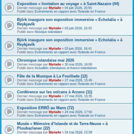
Exposition « Invitation au voyage » à Saint-Nazaire (44)
Dernier message par
Myriaðe
«
04 juin 2026, 20:55
Publié dans
Evènements en rapport avec l'Islande en France
Björk inaugure son exposition immersive « Echolalia » à
Reykjavík
Dernier message par
Myriaðe
«
03 juin 2026, 16:42
Publié dans
Musique islandaise
Björk inaugure son exposition immersive « Echolalia » à
Reykjavík
Dernier message par
Myriaðe
«
03 juin 2026, 16:41
Publié dans
Evènements en rapport avec l'Islande en France
Chronique islandaise mai 2026
Dernier message par
Myriaðe
«
30 mai 2026, 16:00
Publié dans
Actualités islandaises et franco-islandaises
Fête de la Musique à La Fouillade (12)
Dernier message par
Myriaðe
«
27 mai 2026, 15:45
Publié dans
Evènements en rapport avec l'Islande en France
Conférence sur les volcans à Arzens (11)
Dernier message par
Myriaðe
«
27 mai 2026, 15:35
Publié dans
Evènements en rapport avec l'Islande en France
Exposition ERRÓ au Mans (72)
Dernier message par
Myriaðe
«
24 mai 2026, 17:50
Publié dans
Evènements en rapport avec l'Islande en France
Musée « Mémoire d’Islande et de Terre-Neuve » à
Ploubazlanec (22)
Dernier message par
Myriaðe
«
24 mai 2026, 12:58