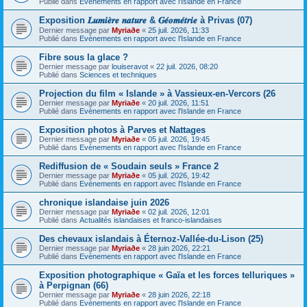
Publié dans
Evènements en rapport avec l'Islande en France
Exposition 𝑳𝒖𝒎𝒊𝒆̀𝒓𝒆 𝒏𝒂𝒕𝒖𝒓𝒆 & 𝑮𝒆́𝒐𝒎𝒆́𝒕𝒓𝒊𝒆 à Privas (07)
Dernier message par
Myriaðe
«
25 juil. 2026, 11:33
Publié dans
Evènements en rapport avec l'Islande en France
Fibre sous la glace ?
Dernier message par
louiseravot
«
22 juil. 2026, 08:20
Publié dans
Sciences et techniques
Projection du film « Islande » à Vassieux-en-Vercors (26
Dernier message par
Myriaðe
«
20 juil. 2026, 11:51
Publié dans
Evènements en rapport avec l'Islande en France
Exposition photos à Parves et Nattages
Dernier message par
Myriaðe
«
05 juil. 2026, 19:45
Publié dans
Evènements en rapport avec l'Islande en France
Rediffusion de « Soudain seuls » France 2
Dernier message par
Myriaðe
«
05 juil. 2026, 19:42
Publié dans
Evènements en rapport avec l'Islande en France
chronique islandaise juin 2026
Dernier message par
Myriaðe
«
02 juil. 2026, 12:01
Publié dans
Actualités islandaises et franco-islandaises
Des chevaux islandais à Éternoz-Vallée-du-Lison (25)
Dernier message par
Myriaðe
«
28 juin 2026, 22:21
Publié dans
Evènements en rapport avec l'Islande en France
Exposition photographique « Gaïa et les forces telluriques »
à Perpignan (66)
Dernier message par
Myriaðe
«
28 juin 2026, 22:18
Publié dans
Evènements en rapport avec l'Islande en France