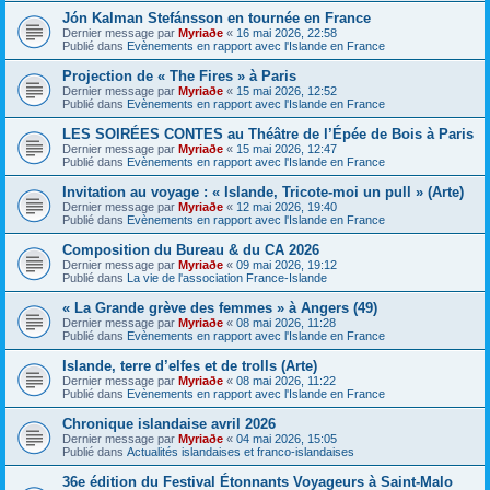
Jón Kalman Stefánsson en tournée en France
Dernier message par
Myriaðe
«
16 mai 2026, 22:58
Publié dans
Evènements en rapport avec l'Islande en France
Projection de « The Fires » à Paris
Dernier message par
Myriaðe
«
15 mai 2026, 12:52
Publié dans
Evènements en rapport avec l'Islande en France
LES SOIRÉES CONTES au Théâtre de l’Épée de Bois à Paris
Dernier message par
Myriaðe
«
15 mai 2026, 12:47
Publié dans
Evènements en rapport avec l'Islande en France
Invitation au voyage : « Islande, Tricote-moi un pull » (Arte)
Dernier message par
Myriaðe
«
12 mai 2026, 19:40
Publié dans
Evènements en rapport avec l'Islande en France
Composition du Bureau & du CA 2026
Dernier message par
Myriaðe
«
09 mai 2026, 19:12
Publié dans
La vie de l'association France-Islande
« La Grande grève des femmes » à Angers (49)
Dernier message par
Myriaðe
«
08 mai 2026, 11:28
Publié dans
Evènements en rapport avec l'Islande en France
Islande, terre d’elfes et de trolls (Arte)
Dernier message par
Myriaðe
«
08 mai 2026, 11:22
Publié dans
Evènements en rapport avec l'Islande en France
Chronique islandaise avril 2026
Dernier message par
Myriaðe
«
04 mai 2026, 15:05
Publié dans
Actualités islandaises et franco-islandaises
36e édition du Festival Étonnants Voyageurs à Saint-Malo