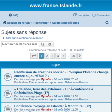
www.france-Islande.fr
FAQ
Inscription
Connexion
R
Accueil du forum
Rechercher
Sujets sans réponse
e
Sujets sans réponse
c
Aller sur la recherche avancée
h
Rechercher
Recherche avancée
e
La recherche a retourné plus de 1000 résultats
r
Page
1
sur
20
1
2
3
4
5
20
Suivant
…
c
h
Sujets
e
Rediffusion de C’est pas sorcier « Pourquoi l’Islande change
encore aujourd’hui ? »
r
Dernier message par
Myriaðe
«
06 août 2026, 20:48
Publié dans
Evènements en rapport avec l'Islande en France
« L'Islande, terre des extrêmes » Ciné-conférence à
Châtelaillon-Plage (17)
Dernier message par
Myriaðe
«
04 août 2026, 17:55
Publié dans
Evènements en rapport avec l'Islande en France
Conférence "Voyage en Islande" à Montmirail (72)
Dernier message par
Myriaðe
«
02 août 2026, 11:05