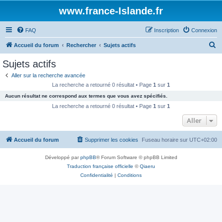
www.france-Islande.fr
FAQ
Inscription
Connexion
R
Accueil du forum
Rechercher
Sujets actifs
e
Sujets actifs
c
Aller sur la recherche avancée
h
La recherche a retourné 0 résultat • Page
1
sur
1
e
Aucun résultat ne correspond aux termes que vous avez spécifiés.
r
La recherche a retourné 0 résultat • Page
1
sur
1
c
Aller
h
Accueil du forum
Supprimer les cookies
Fuseau horaire sur
UTC+02:00
e
r
Développé par
phpBB
® Forum Software © phpBB Limited
Traduction française officielle
©
Qiaeru
Confidentialité
|
Conditions