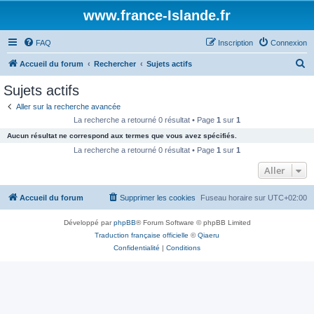
www.france-Islande.fr
FAQ
Inscription
Connexion
R
Accueil du forum
Rechercher
Sujets actifs
e
Sujets actifs
c
Aller sur la recherche avancée
h
La recherche a retourné 0 résultat • Page
1
sur
1
e
Aucun résultat ne correspond aux termes que vous avez spécifiés.
r
La recherche a retourné 0 résultat • Page
1
sur
1
c
Aller
h
Accueil du forum
Supprimer les cookies
Fuseau horaire sur
UTC+02:00
e
r
Développé par
phpBB
® Forum Software © phpBB Limited
Traduction française officielle
©
Qiaeru
Confidentialité
|
Conditions