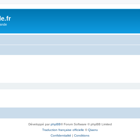
e.fr
lande
Développé par
phpBB
® Forum Software © phpBB Limited
Traduction française officielle
©
Qiaeru
Confidentialité
|
Conditions