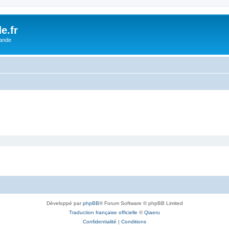
e.fr
lande
Développé par
phpBB
® Forum Software © phpBB Limited
Traduction française officielle
©
Qiaeru
Confidentialité
|
Conditions