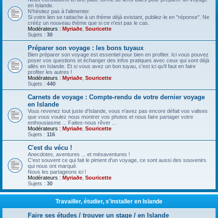
en Islande.
N'hésitez pas à l'alimenter.
Si votre lien se rattache à un thème déjà existant, publiez-le en "réponse". Ne
crééz un nouveau thème que si ce n'est pas le cas.
Modérateurs :
Myriaðe
,
Souricette
Sujets :
30
Préparer son voyage : les bons tuyaux
Bien préparer son voyage est essentiel pour bien en profiter. Ici vous pouvez
poser vos questions et échanger des infos pratiques avec ceux qui sont déjà
allés en Islande. Et si vous avez un bon tuyau, c'est ici qu'il faut en faire
profiter les autres !
Modérateurs :
Myriaðe
,
Souricette
Sujets :
440
Carnets de voyage : Compte-rendu de votre dernier voyage
en Islande
Vous revenez tout juste d'Islande, vous n'avez pas encore défait vos valises
que vous voulez nous montrer vos photos et nous faire partager votre
enthousiasme ... Faites-nous rêver ...
Modérateurs :
Myriaðe
,
Souricette
Sujets :
116
C'est du vécu !
Anecdotes, aventures ... et mésaventures !
C'est souvent ce qui fait le piment d'un voyage, ce sont aussi des souvenirs
qui nous ont marqué.
Nous les partageons ici !
Modérateurs :
Myriaðe
,
Souricette
Sujets :
30
Travailler, étudier, s'installer en Islande
Faire ses études / trouver un stage / en Islande