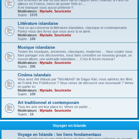
une émission de télé ou tout autre fait en rapport avec l'Islande, à Paris ou
ailleurs en France, merci de poster l'info ici ...
A ne manquer sous aucun prétexte !!
Modérateurs :
Myriaðe
,
Souricette
Sujets :
1570
Littérature islandaise
Tout ce qui concerne la littérature islandaise, classique et contemporaine.
Parlez-nous des livres que vous avez lu et aimé.
Modérateurs :
Myriaðe
,
Souricette
Sujets :
169
Musique islandaise
Toutes les musiques, anciennes, classiques, modernes ... Vous voulez nous
faire partager vos découvertes, nous faire connaître un nouveau groupe, un
nouvel album, une webradio islandaise ... C'est le forum musical !
Modérateurs :
Myriaðe
,
Souricette
Sujets :
206
Cinéma islandais
Vous avez été éblouis par "Nói Albínói" de Dagur Kári, vous admirez les films
de Fridrik Þor Fridriksson ? Vous venez de découvrir une nouveauté ? Venez
en parler ici.
Modérateurs :
Myriaðe
,
Souricette
Sujets :
109
Art traditionnel et contemporain
Tous les arts ont leur place ici. Venez en parler ...
Modérateurs :
Myriaðe
,
Souricette
Sujets :
15
Voyager en Islande
Voyage en Islande : les liens fondamentaux
Nous constituons ici une plate-forme de liens utiles pour préparer un voyage