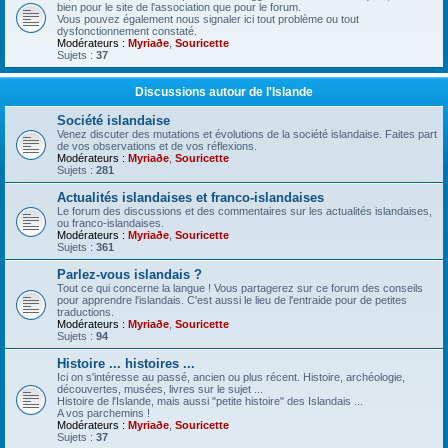
bien pour le site de l'association que pour le forum.
Vous pouvez également nous signaler ici tout problème ou tout
dysfonctionnement constaté.
Modérateurs :
Myriaðe
,
Souricette
Sujets :
37
Discussions autour de l'Islande
Société islandaise
Venez discuter des mutations et évolutions de la société islandaise. Faites part
de vos observations et de vos réflexions.
Modérateurs :
Myriaðe
,
Souricette
Sujets :
281
Actualités islandaises et franco-islandaises
Le forum des discussions et des commentaires sur les actualités islandaises,
ou franco-islandaises.
Modérateurs :
Myriaðe
,
Souricette
Sujets :
361
Parlez-vous islandais ?
Tout ce qui concerne la langue ! Vous partagerez sur ce forum des conseils
pour apprendre l'islandais. C'est aussi le lieu de l'entraide pour de petites
traductions.
Modérateurs :
Myriaðe
,
Souricette
Sujets :
94
Histoire ... histoires ...
Ici on s'intéresse au passé, ancien ou plus récent. Histoire, archéologie,
découvertes, musées, livres sur le sujet ...
Histoire de l'Islande, mais aussi "petite histoire" des Islandais ...
A vos parchemins !
Modérateurs :
Myriaðe
,
Souricette
Sujets :
37