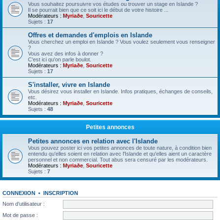
Vous souhaitez poursuivre vos études ou trouver un stage en Islande ?
Il se pourrait bien que ce soit ici le début de votre histoire ...
Modérateurs :
Myriaðe
,
Souricette
Sujets :
17
Offres et demandes d'emplois en Islande
Vous cherchez un emploi en Islande ? Vous voulez seulement vous renseigner
?
Vous avez des infos à donner ?
C'est ici qu'on parle boulot.
Modérateurs :
Myriaðe
,
Souricette
Sujets :
17
S'installer, vivre en Islande
Vous désirez vous installer en Islande. Infos pratiques, échanges de conseils,
etc.
Modérateurs :
Myriaðe
,
Souricette
Sujets :
48
Petites annonces
Petites annonces en relation avec l'Islande
Vous pouvez poster ici vos petites annonces de toute nature, à condition bien
entendu qu'elles soient en relation avec l'Islande et qu'elles aient un caractère
personnel et non commercial. Tout abus sera censuré par les modérateurs.
Modérateurs :
Myriaðe
,
Souricette
Sujets :
7
CONNEXION
•
INSCRIPTION
Nom d’utilisateur :
Mot de passe :