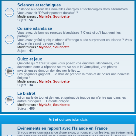
Sciences et techniques
L'islande au coeur des nouvelles énergies et technologies dites alternatives.
Vous avez dit "Développement durable" ?
Modérateurs :
Myriaðe
,
Souricette
Sujets :
56
Cuisine islandaise
Vous avez de bonnes recettes islandaises ? C'est ici qu'il faut venir les
partager !
Vous avez goûté quelque chose d'étrange ou de surprenant en Islande ? Vous
allez enfin savoir ce que c'était !
Modérateurs :
Myriaðe
,
Souricette
Sujets :
41
Quizz et jeux
Qui colle qui ? C'est ici que vous posez vos énigmes islandaises, vos
devinettes dont la réponse se trouve sous le Vatnajökull, vos photos
mystérieuses dont on doit deviner le lieu ...
Les gagnants gagnent ... le droit de prendre la main et de poser une nouvelle
énigme !
Modérateurs :
Myriaðe
,
Souricette
Sujets :
34
Le bistrot
Ici on parle de tout et de rien, et surtout de tout ce qui n'entre pas dans les
autres rubriques ... Détente obligée.
Modérateurs :
Myriaðe
,
Souricette
Sujets :
486
Art et culture islandais
Evènements en rapport avec l'Islande en France
Si vous avez connaissance d'une expo, un concert, un festival, un évènement,