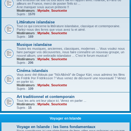
une émission de télé ou tout autre fait en rapport avec l'Islande, à Paris ou
ailleurs en France, merci de poster l'info ici ...
A ne manquer sous aucun prétexte !!
Modérateurs :
Myriaðe
,
Souricette
Sujets :
1570
Littérature islandaise
Tout ce qui concerne la littérature islandaise, classique et contemporaine.
Parlez-nous des livres que vous avez lu et aimé.
Modérateurs :
Myriaðe
,
Souricette
Sujets :
169
Musique islandaise
Toutes les musiques, anciennes, classiques, modernes ... Vous voulez nous
faire partager vos découvertes, nous faire connaître un nouveau groupe, un
nouvel album, une webradio islandaise ... C'est le forum musical !
Modérateurs :
Myriaðe
,
Souricette
Sujets :
206
Cinéma islandais
Vous avez été éblouis par "Nói Albínói" de Dagur Kári, vous admirez les films
de Fridrik Þor Fridriksson ? Vous venez de découvrir une nouveauté ? Venez
en parler ici.
Modérateurs :
Myriaðe
,
Souricette
Sujets :
109
Art traditionnel et contemporain
Tous les arts ont leur place ici. Venez en parler ...
Modérateurs :
Myriaðe
,
Souricette
Sujets :
15
Voyager en Islande
Voyage en Islande : les liens fondamentaux
Nous constituons ici une plate-forme de liens utiles pour préparer un voyage