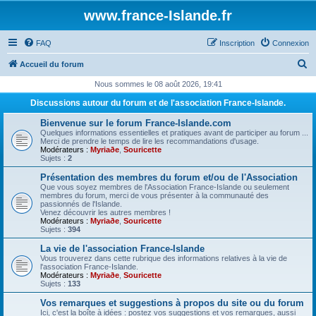
www.france-Islande.fr
FAQ
Inscription
Connexion
R
Accueil du forum
e
Nous sommes le 08 août 2026, 19:41
c
Discussions autour du forum et de l'association France-Islande.
h
Bienvenue sur le forum France-Islande.com
e
Quelques informations essentielles et pratiques avant de participer au forum ...
Merci de prendre le temps de lire les recommandations d'usage.
r
Modérateurs :
Myriaðe
,
Souricette
Sujets :
2
c
Présentation des membres du forum et/ou de l'Association
h
Que vous soyez membres de l'Association France-Islande ou seulement
membres du forum, merci de vous présenter à la communauté des
e
passionnés de l'Islande.
Venez découvrir les autres membres !
r
Modérateurs :
Myriaðe
,
Souricette
Sujets :
394
La vie de l'association France-Islande
Vous trouverez dans cette rubrique des informations relatives à la vie de
l'association France-Islande.
Modérateurs :
Myriaðe
,
Souricette
Sujets :
133
Vos remarques et suggestions à propos du site ou du forum
Ici, c'est la boîte à idées : postez vos suggestions et vos remarques, aussi