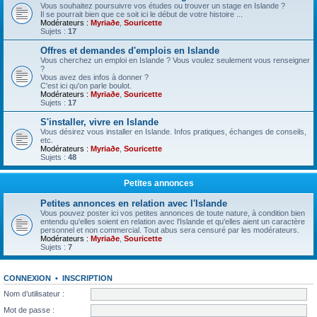
Vous souhaitez poursuivre vos études ou trouver un stage en Islande ?
Il se pourrait bien que ce soit ici le début de votre histoire ...
Modérateurs :
Myriaðe
,
Souricette
Sujets :
17
Offres et demandes d'emplois en Islande
Vous cherchez un emploi en Islande ? Vous voulez seulement vous renseigner
?
Vous avez des infos à donner ?
C'est ici qu'on parle boulot.
Modérateurs :
Myriaðe
,
Souricette
Sujets :
17
S'installer, vivre en Islande
Vous désirez vous installer en Islande. Infos pratiques, échanges de conseils,
etc.
Modérateurs :
Myriaðe
,
Souricette
Sujets :
48
Petites annonces
Petites annonces en relation avec l'Islande
Vous pouvez poster ici vos petites annonces de toute nature, à condition bien
entendu qu'elles soient en relation avec l'Islande et qu'elles aient un caractère
personnel et non commercial. Tout abus sera censuré par les modérateurs.
Modérateurs :
Myriaðe
,
Souricette
Sujets :
7
CONNEXION
•
INSCRIPTION
Nom d’utilisateur :
Mot de passe :