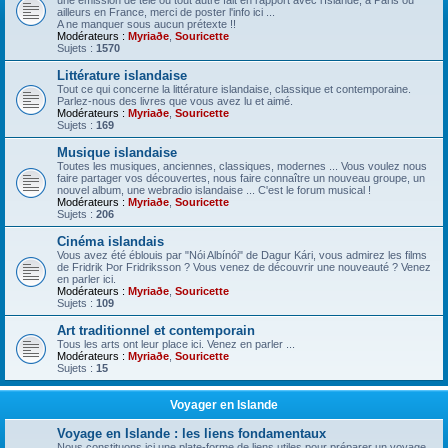
une émission de télé ou tout autre fait en rapport avec l'Islande, à Paris ou
ailleurs en France, merci de poster l'info ici ...
A ne manquer sous aucun prétexte !!
Modérateurs :
Myriaðe
,
Souricette
Sujets :
1570
Littérature islandaise
Tout ce qui concerne la littérature islandaise, classique et contemporaine.
Parlez-nous des livres que vous avez lu et aimé.
Modérateurs :
Myriaðe
,
Souricette
Sujets :
169
Musique islandaise
Toutes les musiques, anciennes, classiques, modernes ... Vous voulez nous
faire partager vos découvertes, nous faire connaître un nouveau groupe, un
nouvel album, une webradio islandaise ... C'est le forum musical !
Modérateurs :
Myriaðe
,
Souricette
Sujets :
206
Cinéma islandais
Vous avez été éblouis par "Nói Albínói" de Dagur Kári, vous admirez les films
de Fridrik Þor Fridriksson ? Vous venez de découvrir une nouveauté ? Venez
en parler ici.
Modérateurs :
Myriaðe
,
Souricette
Sujets :
109
Art traditionnel et contemporain
Tous les arts ont leur place ici. Venez en parler ...
Modérateurs :
Myriaðe
,
Souricette
Sujets :
15
Voyager en Islande
Voyage en Islande : les liens fondamentaux
Nous constituons ici une plate-forme de liens utiles pour préparer un voyage