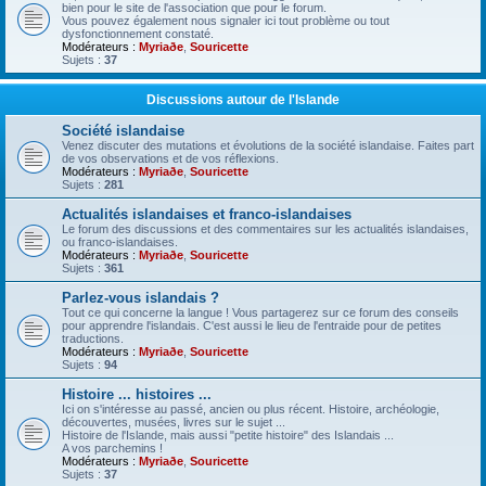
bien pour le site de l'association que pour le forum.
Vous pouvez également nous signaler ici tout problème ou tout
dysfonctionnement constaté.
Modérateurs :
Myriaðe
,
Souricette
Sujets :
37
Discussions autour de l'Islande
Société islandaise
Venez discuter des mutations et évolutions de la société islandaise. Faites part
de vos observations et de vos réflexions.
Modérateurs :
Myriaðe
,
Souricette
Sujets :
281
Actualités islandaises et franco-islandaises
Le forum des discussions et des commentaires sur les actualités islandaises,
ou franco-islandaises.
Modérateurs :
Myriaðe
,
Souricette
Sujets :
361
Parlez-vous islandais ?
Tout ce qui concerne la langue ! Vous partagerez sur ce forum des conseils
pour apprendre l'islandais. C'est aussi le lieu de l'entraide pour de petites
traductions.
Modérateurs :
Myriaðe
,
Souricette
Sujets :
94
Histoire ... histoires ...
Ici on s'intéresse au passé, ancien ou plus récent. Histoire, archéologie,
découvertes, musées, livres sur le sujet ...
Histoire de l'Islande, mais aussi "petite histoire" des Islandais ...
A vos parchemins !
Modérateurs :
Myriaðe
,
Souricette
Sujets :
37