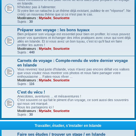
en Islande.
N'hésitez pas à l'alimenter.
Si votre lien se rattache à un thème déjà existant, publiez-le en "réponse". Ne
crééz un nouveau thème que si ce n'est pas le cas.
Modérateurs :
Myriaðe
,
Souricette
Sujets :
30
Préparer son voyage : les bons tuyaux
Bien préparer son voyage est essentiel pour bien en profiter. Ici vous pouvez
poser vos questions et échanger des infos pratiques avec ceux qui sont déjà
allés en Islande. Et si vous avez un bon tuyau, c'est ici qu'il faut en faire
profiter les autres !
Modérateurs :
Myriaðe
,
Souricette
Sujets :
440
Carnets de voyage : Compte-rendu de votre dernier voyage
en Islande
Vous revenez tout juste d'Islande, vous n'avez pas encore défait vos valises
que vous voulez nous montrer vos photos et nous faire partager votre
enthousiasme ... Faites-nous rêver ...
Modérateurs :
Myriaðe
,
Souricette
Sujets :
116
C'est du vécu !
Anecdotes, aventures ... et mésaventures !
C'est souvent ce qui fait le piment d'un voyage, ce sont aussi des souvenirs
qui nous ont marqué.
Nous les partageons ici !
Modérateurs :
Myriaðe
,
Souricette
Sujets :
30
Travailler, étudier, s'installer en Islande
Faire ses études / trouver un stage / en Islande