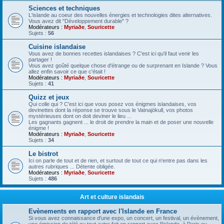
Sciences et techniques
L'islande au coeur des nouvelles énergies et technologies dites alternatives.
Vous avez dit "Développement durable" ?
Modérateurs :
Myriaðe
,
Souricette
Sujets :
56
Cuisine islandaise
Vous avez de bonnes recettes islandaises ? C'est ici qu'il faut venir les
partager !
Vous avez goûté quelque chose d'étrange ou de surprenant en Islande ? Vous
allez enfin savoir ce que c'était !
Modérateurs :
Myriaðe
,
Souricette
Sujets :
41
Quizz et jeux
Qui colle qui ? C'est ici que vous posez vos énigmes islandaises, vos
devinettes dont la réponse se trouve sous le Vatnajökull, vos photos
mystérieuses dont on doit deviner le lieu ...
Les gagnants gagnent ... le droit de prendre la main et de poser une nouvelle
énigme !
Modérateurs :
Myriaðe
,
Souricette
Sujets :
34
Le bistrot
Ici on parle de tout et de rien, et surtout de tout ce qui n'entre pas dans les
autres rubriques ... Détente obligée.
Modérateurs :
Myriaðe
,
Souricette
Sujets :
486
Art et culture islandais
Evènements en rapport avec l'Islande en France
Si vous avez connaissance d'une expo, un concert, un festival, un évènement,