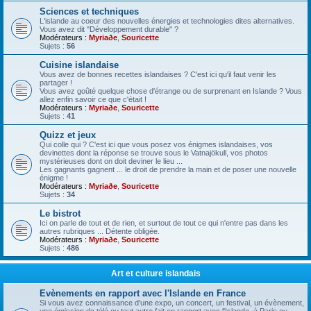
Sciences et techniques
L'islande au coeur des nouvelles énergies et technologies dites alternatives.
Vous avez dit "Développement durable" ?
Modérateurs :
Myriaðe
,
Souricette
Sujets :
56
Cuisine islandaise
Vous avez de bonnes recettes islandaises ? C'est ici qu'il faut venir les
partager !
Vous avez goûté quelque chose d'étrange ou de surprenant en Islande ? Vous
allez enfin savoir ce que c'était !
Modérateurs :
Myriaðe
,
Souricette
Sujets :
41
Quizz et jeux
Qui colle qui ? C'est ici que vous posez vos énigmes islandaises, vos
devinettes dont la réponse se trouve sous le Vatnajökull, vos photos
mystérieuses dont on doit deviner le lieu ...
Les gagnants gagnent ... le droit de prendre la main et de poser une nouvelle
énigme !
Modérateurs :
Myriaðe
,
Souricette
Sujets :
34
Le bistrot
Ici on parle de tout et de rien, et surtout de tout ce qui n'entre pas dans les
autres rubriques ... Détente obligée.
Modérateurs :
Myriaðe
,
Souricette
Sujets :
486
Art et culture islandais
Evènements en rapport avec l'Islande en France
Si vous avez connaissance d'une expo, un concert, un festival, un évènement,