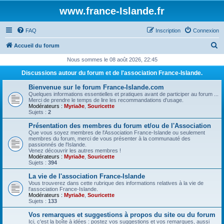
www.france-Islande.fr
FAQ
Inscription
Connexion
R
Accueil du forum
e
Nous sommes le 08 août 2026, 22:45
c
Discussions autour du forum et de l'association France-Islande.
h
Bienvenue sur le forum France-Islande.com
e
Quelques informations essentielles et pratiques avant de participer au forum ...
Merci de prendre le temps de lire les recommandations d'usage.
r
Modérateurs :
Myriaðe
,
Souricette
Sujets :
2
c
Présentation des membres du forum et/ou de l'Association
h
Que vous soyez membres de l'Association France-Islande ou seulement
membres du forum, merci de vous présenter à la communauté des
e
passionnés de l'Islande.
Venez découvrir les autres membres !
r
Modérateurs :
Myriaðe
,
Souricette
Sujets :
394
La vie de l'association France-Islande
Vous trouverez dans cette rubrique des informations relatives à la vie de
l'association France-Islande.
Modérateurs :
Myriaðe
,
Souricette
Sujets :
133
Vos remarques et suggestions à propos du site ou du forum
Ici, c'est la boîte à idées : postez vos suggestions et vos remarques, aussi