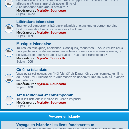
une émission de télé ou tout autre fait en rapport avec l'Islande, à Paris ou
ailleurs en France, merci de poster l'info ici ...
A ne manquer sous aucun prétexte !!
Modérateurs :
Myriaðe
,
Souricette
Sujets :
1570
Littérature islandaise
Tout ce qui concerne la littérature islandaise, classique et contemporaine.
Parlez-nous des livres que vous avez lu et aimé.
Modérateurs :
Myriaðe
,
Souricette
Sujets :
169
Musique islandaise
Toutes les musiques, anciennes, classiques, modernes ... Vous voulez nous
faire partager vos découvertes, nous faire connaître un nouveau groupe, un
nouvel album, une webradio islandaise ... C'est le forum musical !
Modérateurs :
Myriaðe
,
Souricette
Sujets :
206
Cinéma islandais
Vous avez été éblouis par "Nói Albínói" de Dagur Kári, vous admirez les films
de Fridrik Þor Fridriksson ? Vous venez de découvrir une nouveauté ? Venez
en parler ici.
Modérateurs :
Myriaðe
,
Souricette
Sujets :
109
Art traditionnel et contemporain
Tous les arts ont leur place ici. Venez en parler ...
Modérateurs :
Myriaðe
,
Souricette
Sujets :
15
Voyager en Islande
Voyage en Islande : les liens fondamentaux
Nous constituons ici une plate-forme de liens utiles pour préparer un voyage