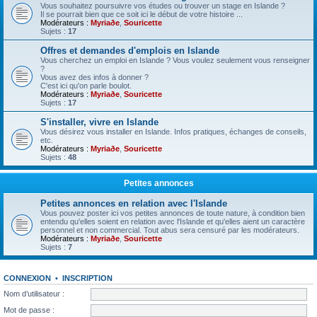
Vous souhaitez poursuivre vos études ou trouver un stage en Islande ?
Il se pourrait bien que ce soit ici le début de votre histoire ...
Modérateurs :
Myriaðe
,
Souricette
Sujets :
17
Offres et demandes d'emplois en Islande
Vous cherchez un emploi en Islande ? Vous voulez seulement vous renseigner
?
Vous avez des infos à donner ?
C'est ici qu'on parle boulot.
Modérateurs :
Myriaðe
,
Souricette
Sujets :
17
S'installer, vivre en Islande
Vous désirez vous installer en Islande. Infos pratiques, échanges de conseils,
etc.
Modérateurs :
Myriaðe
,
Souricette
Sujets :
48
Petites annonces
Petites annonces en relation avec l'Islande
Vous pouvez poster ici vos petites annonces de toute nature, à condition bien
entendu qu'elles soient en relation avec l'Islande et qu'elles aient un caractère
personnel et non commercial. Tout abus sera censuré par les modérateurs.
Modérateurs :
Myriaðe
,
Souricette
Sujets :
7
CONNEXION
•
INSCRIPTION
Nom d’utilisateur :
Mot de passe :