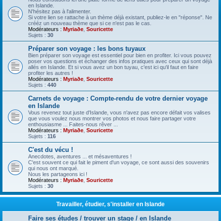
en Islande.
N'hésitez pas à l'alimenter.
Si votre lien se rattache à un thème déjà existant, publiez-le en "réponse". Ne
crééz un nouveau thème que si ce n'est pas le cas.
Modérateurs :
Myriaðe
,
Souricette
Sujets :
30
Préparer son voyage : les bons tuyaux
Bien préparer son voyage est essentiel pour bien en profiter. Ici vous pouvez
poser vos questions et échanger des infos pratiques avec ceux qui sont déjà
allés en Islande. Et si vous avez un bon tuyau, c'est ici qu'il faut en faire
profiter les autres !
Modérateurs :
Myriaðe
,
Souricette
Sujets :
440
Carnets de voyage : Compte-rendu de votre dernier voyage
en Islande
Vous revenez tout juste d'Islande, vous n'avez pas encore défait vos valises
que vous voulez nous montrer vos photos et nous faire partager votre
enthousiasme ... Faites-nous rêver ...
Modérateurs :
Myriaðe
,
Souricette
Sujets :
116
C'est du vécu !
Anecdotes, aventures ... et mésaventures !
C'est souvent ce qui fait le piment d'un voyage, ce sont aussi des souvenirs
qui nous ont marqué.
Nous les partageons ici !
Modérateurs :
Myriaðe
,
Souricette
Sujets :
30
Travailler, étudier, s'installer en Islande
Faire ses études / trouver un stage / en Islande