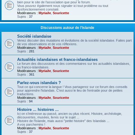
bien pour le site de l'association que pour le forum.
Vous pouvez également nous signaler ici tout problème ou tout
dysfonctionnement constaté.
Modérateurs :
Myriaðe
,
Souricette
Sujets :
37
Discussions autour de l'Islande
Société islandaise
Venez discuter des mutations et évolutions de la société islandaise. Faites part
de vos observations et de vos réflexions.
Modérateurs :
Myriaðe
,
Souricette
Sujets :
281
Actualités islandaises et franco-islandaises
Le forum des discussions et des commentaires sur les actualités islandaises,
ou franco-islandaises.
Modérateurs :
Myriaðe
,
Souricette
Sujets :
361
Parlez-vous islandais ?
Tout ce qui concerne la langue ! Vous partagerez sur ce forum des conseils
pour apprendre l'islandais. C'est aussi le lieu de l'entraide pour de petites
traductions.
Modérateurs :
Myriaðe
,
Souricette
Sujets :
94
Histoire ... histoires ...
Ici on s'intéresse au passé, ancien ou plus récent. Histoire, archéologie,
découvertes, musées, livres sur le sujet ...
Histoire de l'Islande, mais aussi "petite histoire" des Islandais ...
A vos parchemins !
Modérateurs :
Myriaðe
,
Souricette
Sujets :
37