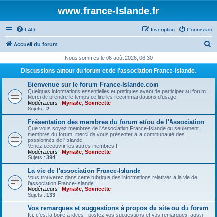
www.france-Islande.fr
FAQ
Inscription
Connexion
R
Accueil du forum
e
Nous sommes le 06 août 2026, 06:30
c
Discussions autour du forum et de l'association France-Islande.
h
Bienvenue sur le forum France-Islande.com
e
Quelques informations essentielles et pratiques avant de participer au forum ...
Merci de prendre le temps de lire les recommandations d'usage.
r
Modérateurs :
Myriaðe
,
Souricette
Sujets :
2
c
Présentation des membres du forum et/ou de l'Association
h
Que vous soyez membres de l'Association France-Islande ou seulement
membres du forum, merci de vous présenter à la communauté des
e
passionnés de l'Islande.
Venez découvrir les autres membres !
r
Modérateurs :
Myriaðe
,
Souricette
Sujets :
394
La vie de l'association France-Islande
Vous trouverez dans cette rubrique des informations relatives à la vie de
l'association France-Islande.
Modérateurs :
Myriaðe
,
Souricette
Sujets :
133
Vos remarques et suggestions à propos du site ou du forum
Ici, c'est la boîte à idées : postez vos suggestions et vos remarques, aussi