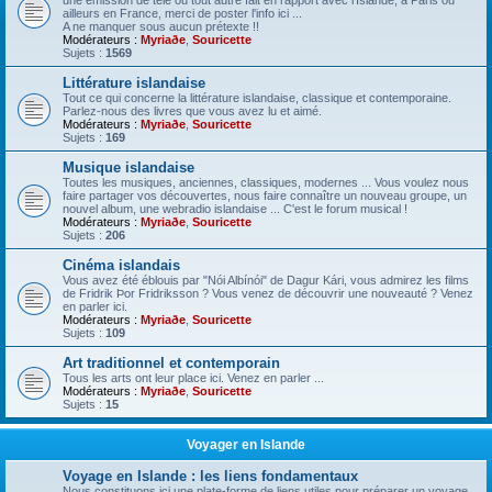
une émission de télé ou tout autre fait en rapport avec l'Islande, à Paris ou
ailleurs en France, merci de poster l'info ici ...
A ne manquer sous aucun prétexte !!
Modérateurs :
Myriaðe
,
Souricette
Sujets :
1569
Littérature islandaise
Tout ce qui concerne la littérature islandaise, classique et contemporaine.
Parlez-nous des livres que vous avez lu et aimé.
Modérateurs :
Myriaðe
,
Souricette
Sujets :
169
Musique islandaise
Toutes les musiques, anciennes, classiques, modernes ... Vous voulez nous
faire partager vos découvertes, nous faire connaître un nouveau groupe, un
nouvel album, une webradio islandaise ... C'est le forum musical !
Modérateurs :
Myriaðe
,
Souricette
Sujets :
206
Cinéma islandais
Vous avez été éblouis par "Nói Albínói" de Dagur Kári, vous admirez les films
de Fridrik Þor Fridriksson ? Vous venez de découvrir une nouveauté ? Venez
en parler ici.
Modérateurs :
Myriaðe
,
Souricette
Sujets :
109
Art traditionnel et contemporain
Tous les arts ont leur place ici. Venez en parler ...
Modérateurs :
Myriaðe
,
Souricette
Sujets :
15
Voyager en Islande
Voyage en Islande : les liens fondamentaux
Nous constituons ici une plate-forme de liens utiles pour préparer un voyage