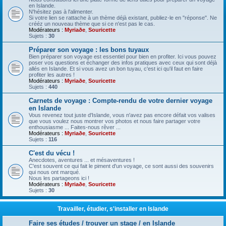
en Islande.
N'hésitez pas à l'alimenter.
Si votre lien se rattache à un thème déjà existant, publiez-le en "réponse". Ne
crééz un nouveau thème que si ce n'est pas le cas.
Modérateurs :
Myriaðe
,
Souricette
Sujets :
30
Préparer son voyage : les bons tuyaux
Bien préparer son voyage est essentiel pour bien en profiter. Ici vous pouvez
poser vos questions et échanger des infos pratiques avec ceux qui sont déjà
allés en Islande. Et si vous avez un bon tuyau, c'est ici qu'il faut en faire
profiter les autres !
Modérateurs :
Myriaðe
,
Souricette
Sujets :
440
Carnets de voyage : Compte-rendu de votre dernier voyage
en Islande
Vous revenez tout juste d'Islande, vous n'avez pas encore défait vos valises
que vous voulez nous montrer vos photos et nous faire partager votre
enthousiasme ... Faites-nous rêver ...
Modérateurs :
Myriaðe
,
Souricette
Sujets :
116
C'est du vécu !
Anecdotes, aventures ... et mésaventures !
C'est souvent ce qui fait le piment d'un voyage, ce sont aussi des souvenirs
qui nous ont marqué.
Nous les partageons ici !
Modérateurs :
Myriaðe
,
Souricette
Sujets :
30
Travailler, étudier, s'installer en Islande
Faire ses études / trouver un stage / en Islande