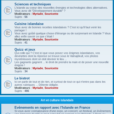
Sciences et techniques
L'islande au coeur des nouvelles énergies et technologies dites alternatives.
Vous avez dit "Développement durable" ?
Modérateurs :
Myriaðe
,
Souricette
Sujets :
56
Cuisine islandaise
Vous avez de bonnes recettes islandaises ? C'est ici qu'il faut venir les
partager !
Vous avez goûté quelque chose d'étrange ou de surprenant en Islande ? Vous
allez enfin savoir ce que c'était !
Modérateurs :
Myriaðe
,
Souricette
Sujets :
41
Quizz et jeux
Qui colle qui ? C'est ici que vous posez vos énigmes islandaises, vos
devinettes dont la réponse se trouve sous le Vatnajökull, vos photos
mystérieuses dont on doit deviner le lieu ...
Les gagnants gagnent ... le droit de prendre la main et de poser une nouvelle
énigme !
Modérateurs :
Myriaðe
,
Souricette
Sujets :
34
Le bistrot
Ici on parle de tout et de rien, et surtout de tout ce qui n'entre pas dans les
autres rubriques ... Détente obligée.
Modérateurs :
Myriaðe
,
Souricette
Sujets :
486
Art et culture islandais
Evènements en rapport avec l'Islande en France
Si vous avez connaissance d'une expo, un concert, un festival, un évènement,