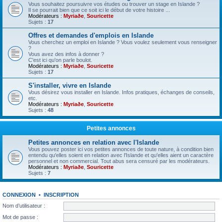
Vous souhaitez poursuivre vos études ou trouver un stage en Islande ?
Il se pourrait bien que ce soit ici le début de votre histoire ...
Modérateurs :
Myriaðe
,
Souricette
Sujets :
17
Offres et demandes d'emplois en Islande
Vous cherchez un emploi en Islande ? Vous voulez seulement vous renseigner
?
Vous avez des infos à donner ?
C'est ici qu'on parle boulot.
Modérateurs :
Myriaðe
,
Souricette
Sujets :
17
S'installer, vivre en Islande
Vous désirez vous installer en Islande. Infos pratiques, échanges de conseils,
etc.
Modérateurs :
Myriaðe
,
Souricette
Sujets :
48
Petites annonces
Petites annonces en relation avec l'Islande
Vous pouvez poster ici vos petites annonces de toute nature, à condition bien
entendu qu'elles soient en relation avec l'Islande et qu'elles aient un caractère
personnel et non commercial. Tout abus sera censuré par les modérateurs.
Modérateurs :
Myriaðe
,
Souricette
Sujets :
7
CONNEXION
•
INSCRIPTION
Nom d’utilisateur :
Mot de passe :