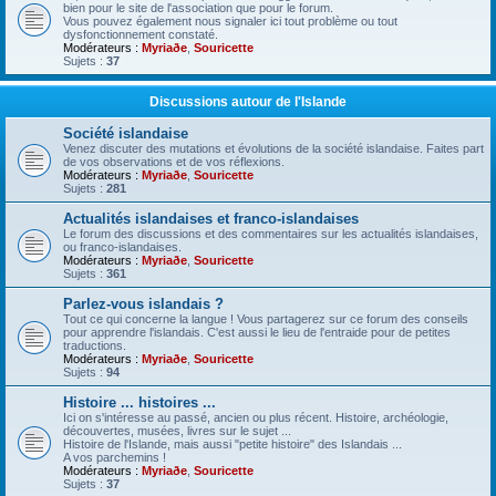
bien pour le site de l'association que pour le forum.
Vous pouvez également nous signaler ici tout problème ou tout
dysfonctionnement constaté.
Modérateurs :
Myriaðe
,
Souricette
Sujets :
37
Discussions autour de l'Islande
Société islandaise
Venez discuter des mutations et évolutions de la société islandaise. Faites part
de vos observations et de vos réflexions.
Modérateurs :
Myriaðe
,
Souricette
Sujets :
281
Actualités islandaises et franco-islandaises
Le forum des discussions et des commentaires sur les actualités islandaises,
ou franco-islandaises.
Modérateurs :
Myriaðe
,
Souricette
Sujets :
361
Parlez-vous islandais ?
Tout ce qui concerne la langue ! Vous partagerez sur ce forum des conseils
pour apprendre l'islandais. C'est aussi le lieu de l'entraide pour de petites
traductions.
Modérateurs :
Myriaðe
,
Souricette
Sujets :
94
Histoire ... histoires ...
Ici on s'intéresse au passé, ancien ou plus récent. Histoire, archéologie,
découvertes, musées, livres sur le sujet ...
Histoire de l'Islande, mais aussi "petite histoire" des Islandais ...
A vos parchemins !
Modérateurs :
Myriaðe
,
Souricette
Sujets :
37