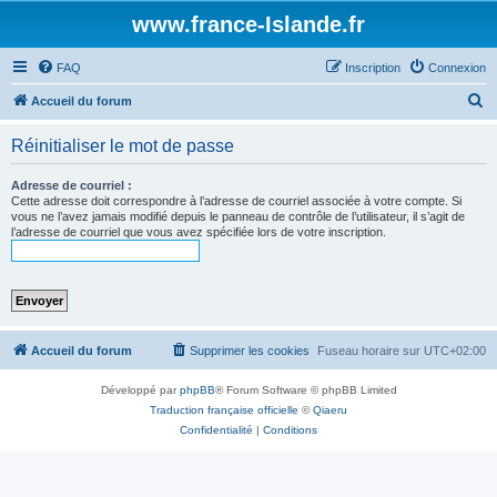
www.france-Islande.fr
FAQ
Inscription
Connexion
R
Accueil du forum
e
Réinitialiser le mot de passe
c
h
Adresse de courriel :
Cette adresse doit correspondre à l’adresse de courriel associée à votre compte. Si
e
vous ne l’avez jamais modifié depuis le panneau de contrôle de l’utilisateur, il s’agit de
l’adresse de courriel que vous avez spécifiée lors de votre inscription.
r
c
h
e
r
Accueil du forum
Supprimer les cookies
Fuseau horaire sur
UTC+02:00
Développé par
phpBB
® Forum Software © phpBB Limited
Traduction française officielle
©
Qiaeru
Confidentialité
|
Conditions