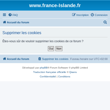
www.france-Islande.fr
FAQ
Inscription
Connexion
R
Accueil du forum
e
Supprimer les cookies
c
h
Êtes-vous sûr de vouloir supprimer les cookies de ce forum ?
e
r
c
Accueil du forum
Supprimer les cookies
Fuseau horaire sur
UTC+02:00
h
Développé par
phpBB
® Forum Software © phpBB Limited
e
Traduction française officielle
©
Qiaeru
r
Confidentialité
|
Conditions