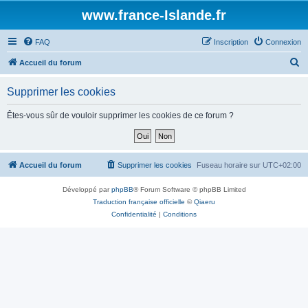
www.france-Islande.fr
FAQ
Inscription
Connexion
R
Accueil du forum
e
Supprimer les cookies
c
h
Êtes-vous sûr de vouloir supprimer les cookies de ce forum ?
e
r
c
Accueil du forum
Supprimer les cookies
Fuseau horaire sur
UTC+02:00
h
Développé par
phpBB
® Forum Software © phpBB Limited
e
Traduction française officielle
©
Qiaeru
r
Confidentialité
|
Conditions